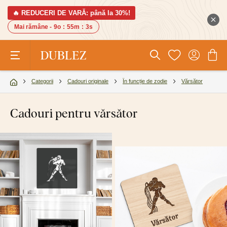
🔥 REDUCERI DE VARĂ: până la 30%!
Mai rămâne -
9o
:
55m
:
2s
Categorii
Cadouri originale
În funcție de zodie
Vărsător
Cadouri pentru vărsător