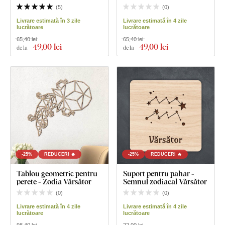
(
5
)
(
0
)
Livrare estimată în 3 zile
Livrare estimată în 4 zile
lucrătoare
lucrătoare
65,40 lei
65,40 lei
49
,00 lei
49
,00 lei
de la
de la
-25%
REDUCERI 🔥
-25%
REDUCERI 🔥
Tablou geometric pentru
Suport pentru pahar -
perete - Zodia Vărsător
Semnul zodiacal Vărsător
(
0
)
(
0
)
Livrare estimată în 4 zile
Livrare estimată în 4 zile
lucrătoare
lucrătoare