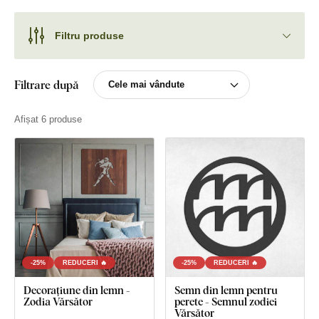
Filtru produse
Filtrare după
Afișat 6 produse
-25%
REDUCERI 🔥
-25%
REDUCERI 🔥
Decorațiune din lemn -
Semn din lemn pentru
Zodia Vărsător
perete - Semnul zodiei
Vărsător