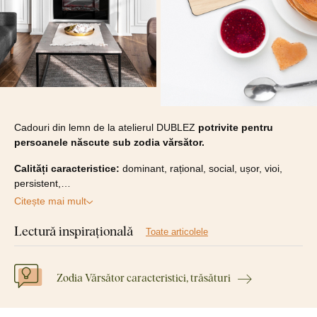
Cadouri din lemn de la atelierul DUBLEZ
potrivite pentru
persoanele născute sub zodia vărsător.
Calități caracteristice:
dominant, rațional, social, ușor, vioi,
persistent,…
Citește mai mult
Lectură inspirațională
Toate articolele
Zodia Vărsător caracteristici, trăsături