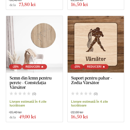
98,40 lei
22,00 lei
73
,80 lei
16
,50 lei
de la
-25%
REDUCERI 🔥
-25%
REDUCERI 🔥
Semn din lemn pentru
Suport pentru pahar -
perete - Constelația
Zodia Vărsător
Vărsător
(
0
)
(
0
)
Livrare estimată în 4 zile
Livrare estimată în 4 zile
lucrătoare
lucrătoare
65,40 lei
22,00 lei
49
,00 lei
16
,50 lei
de la