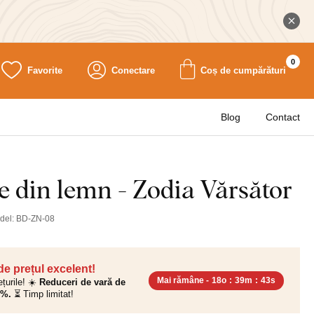
0
Favorite
Conectare
Coș de cumpărături
Blog
Contact
e din lemn - Zodia Vărsător
del:
BD-ZN-08
 de prețul excelent!
Mai rămâne -
18o
:
39m
:
41s
ețurile! ☀️
Reduceri de vară de
0%.
⏳ Timp limitat!