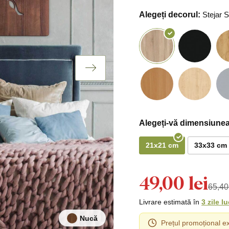
Alegeți decorul:
Stejar
Alegeți-vă dimensiunea
21x21 cm
33x33 cm
49,00 lei
65,40 
Livrare estimată în
3 zile l
Nucă
Prețul promoțional ex