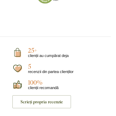
25+
clienții au cumpărat deja
5
recenzii din partea clienților
100%
clienții recomandă
Scrieți propria recenzie