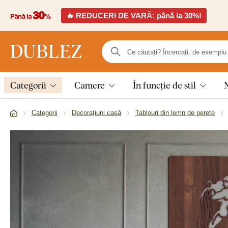
🔥 REDUCERI DE VARĂ: până la 30%!
Categorii
Camere
În funcție de stil
Categorii
Decorațiuni casă
Tablouri din lemn de perete