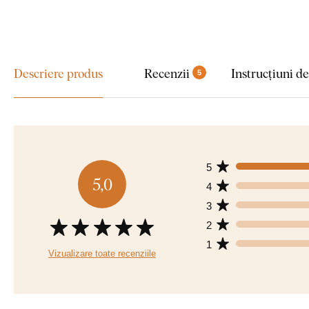
Descriere produs
Recenzii
Instrucțiuni d
5
5
5,0
4
3
2
1
Vizualizare toate recenziile