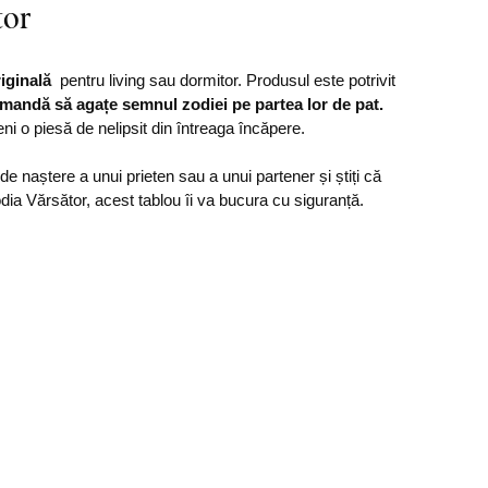
tor
iginală
pentru living sau dormitor. Produsul este potrivit
omandă să agațe semnul zodiei pe partea lor de pat.
ni o piesă de nelipsit din întreaga încăpere.
de naștere a unui prieten sau a unui partener și știți că
zodia Vărsător, acest tablou îi va bucura cu siguranță.