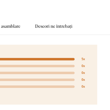
e asamblare
Deseori ne întrebați
5x
0x
0x
0x
0x