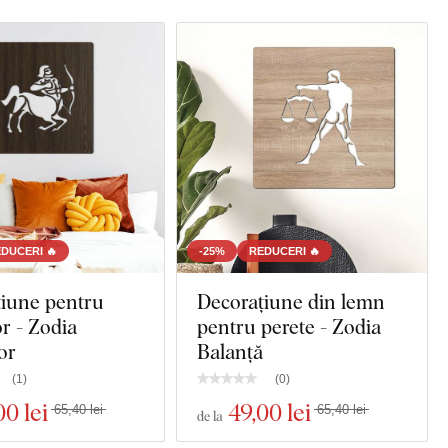
DUCERI 🔥
-25%
REDUCERI 🔥
țiune pentru
Decorațiune din lemn
r - Zodia
pentru perete - Zodia
or
Balanță
(
1
)
(
0
)
00 lei
49
,00 lei
65,40 lei
65,40 lei
de la