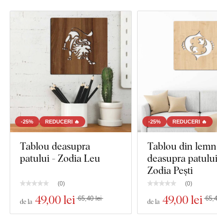
-25%
REDUCERI 🔥
-25%
REDUCERI 🔥
Tablou deasupra
Tablou din lemn
patului - Zodia Leu
deasupra patului
Zodia Pești
(
0
)
(
0
)
49
,00 lei
49
,00 lei
65,40 lei
65,4
de la
de la