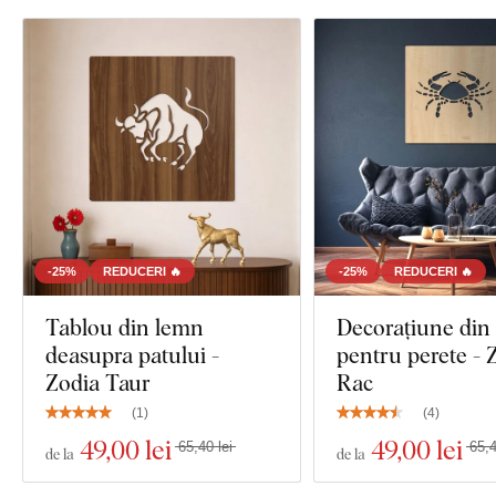
-25%
REDUCERI 🔥
-25%
REDUCERI 🔥
Tablou din lemn
Decorațiune din
deasupra patului -
pentru perete - 
Zodia Taur
Rac
(
1
)
(
4
)
49
,00 lei
49
,00 lei
65,40 lei
65,4
de la
de la