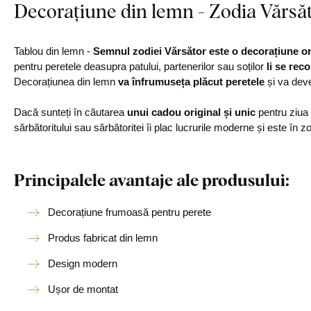
Decorațiune din lemn - Zodia Vărsă
Tablou din lemn -
Semnul zodiei Vărsător este o decorațiune or
pentru peretele deasupra patului, partenerilor sau soților
li se rec
Decorațiunea din lemn
va înfrumuseța plăcut peretele
și va deve
Dacă sunteți în căutarea
unui cadou original și unic
pentru ziua 
sărbătoritului sau sărbătoritei îi plac lucrurile moderne și este în 
Principalele avantaje ale produsului:
Decorațiune frumoasă pentru perete
Produs fabricat din lemn
Design modern
Ușor de montat