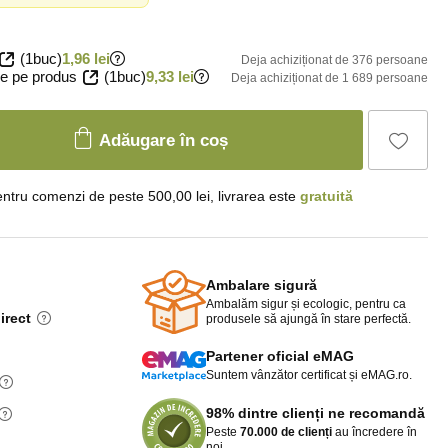
(1buc)
1,96 lei
Deja achiziționat de 376 persoane
e pe produs
(1buc)
9,33 lei
Deja achiziționat de 1 689 persoane
Adăugare în coș
ntru comenzi de peste 500,00 lei, livrarea este
gratuită
Ambalare sigură
Ambalăm sigur și ecologic, pentru ca
irect
produsele să ajungă în stare perfectă.
Partener oficial eMAG
Suntem vânzător certificat și eMAG.ro.
98% dintre clienți ne recomandă
Peste
70.000 de clienți
au încredere în
noi.