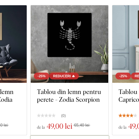
-25%
REDUCERI 🔥
-25%
RE
 lemn
Tablou din lemn pentru
Tablou 
Zodia
perete - Zodia Scorpion
Capric
(
0
)
49
,00 lei
49
,
0 lei
65,40 lei
de la
de la