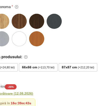
 Sonoma
 produsului:
66x66 cm
87x87 cm
+24,80 lei
+113,70 lei
+212,20 lei
lei
-
26
%
ucrătoare
(
12.08.2026
)
piră în
18o
:
39m
:
41s