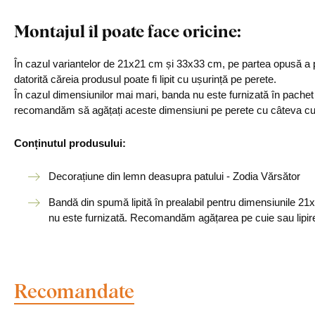
Montajul îl poate face oricine:
În cazul variantelor de 21x21 cm și 33x33 cm, pe partea opusă a p
datorită căreia produsul poate fi lipit cu ușurință pe perete.
În cazul dimensiunilor mai mari, banda nu este furnizată în pachet
recomandăm să agățați aceste dimensiuni pe perete cu câteva cui
Conținutul produsului:
Decorațiune din lemn deasupra patului - Zodia Vărsător
Bandă din spumă lipită în prealabil pentru dimensiunile 2
nu este furnizată. Recomandăm agățarea pe cuie sau lipir
Recomandate