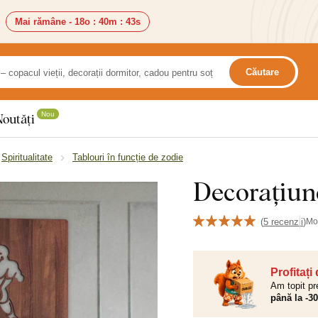
Mai rămâne -
18o
:
40m
:
42s
Căutare
Nou
Noutăți
Spiritualitate
Tablouri în funcție de zodie
Decorațiun
(
5 recenzii
)
Mo
Profitați
Am topit pr
până la -3