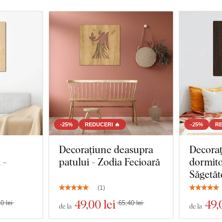
-25%
REDUCERI 🔥
-25%
RE
Decorațiune deasupra
Decora
 -
patului - Zodia Fecioară
dormito
Săgetăt
(
1
)
49
,00 lei
49
,
0 lei
65,40 lei
de la
de la