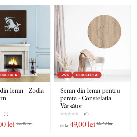
DUCERI 🔥
-25%
REDUCERI 🔥
din lemn - Zodia
Semn din lemn pentru
orn
perete - Constelația
Vărsător
(
1
)
(
0
)
00 lei
49
,00 lei
65,40 lei
65,40 lei
de la