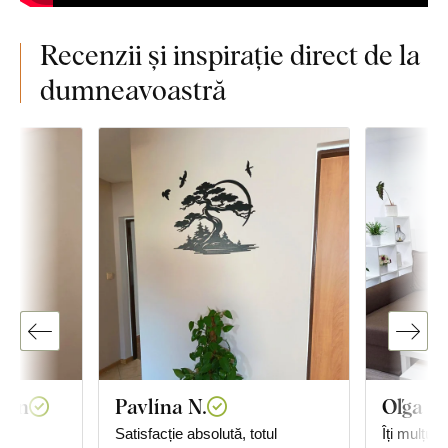
Recenzii și inspirație direct de la
dumneavoastră
van
Pavlína N.
Oľga I.
Satisfacție absolută, totul
Îți mulțum