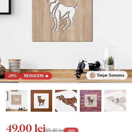
Stejar Sonoma
-25%
REDUCERI 🔥
+ 3
49,00 lei
65,40 lei
-
26
%