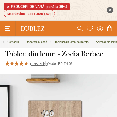
🔥 REDUCERI DE VARĂ: până la 30%!
Mai rămâne -
23o
:
35m
:
50s
Categorii
Decorațiuni casă
Tablouri din lemn de perete
Animale din lemn
Tablou din lemn - Zodia Berbec
(
1 revizuire
)
Model:
BD-ZN-03