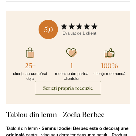
5,0
Evaluat de
1 client
25+
1
100%
clienții au cumpărat
recenzie din partea
clienții recomandă
deja
clientului
Scrieți propria recenzie
Tablou din lemn - Zodia Berbec
Tabloul din lemn -
Semnul zodiei Berbec este o decorațiune
originală
pentru living sau dormitor deasupra patului. Produsul