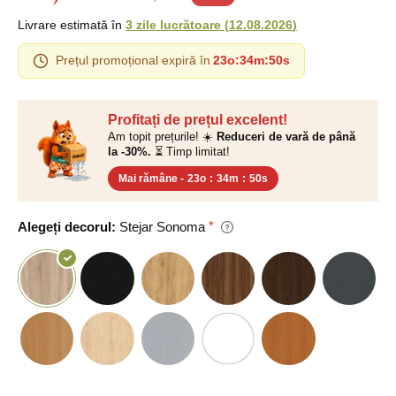
Livrare estimată în
3 zile lucrătoare
(
12.08.2026
)
Prețul promoțional expiră în
23o
:
34m
:
49s
Profitați de prețul excelent!
Am topit prețurile! ☀️
Reduceri de vară de până
la -30%.
⏳ Timp limitat!
Mai rămâne -
23o
:
34m
:
49s
Alegeți decorul:
Stejar Sonoma