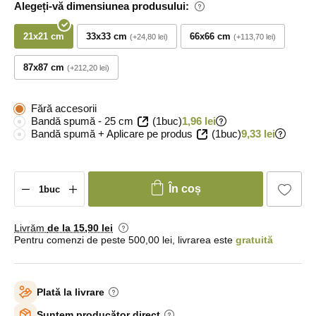
Alegeți-vă dimensiunea produsului:
21x21 cm
33x33 cm
66x66 cm
+24,80 lei
+113,70 lei
87x87 cm
+212,20 lei
Fără accesorii
Bandă spumă - 25 cm
(1buc)
1,96 lei
Bandă spumă + Aplicare pe produs
(1buc)
9,33 lei
În coș
Livrăm
de la 15
,90 lei
Pentru comenzi de peste 500,00 lei, livrarea este
gratuită
Plată la livrare
Suntem producător direct