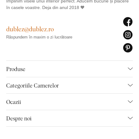
Împlinim visele unui interior perfect. Aducem bucurie și plăcere
în casele voastre. Deja din anul 2018 🧡
dublez@dublez.ro
Răspundem în maxim o zi lucrătoare
Produse
Categoriile Camerelor
Ocazii
Despre noi