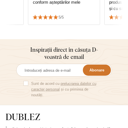
conform așteptărilor mele
produsul 
și cu sigu
mea achiz
5/5
căldură!
Inspirații direct în căsuța D-
voastră de email
Abonare
Sunt de acord cu
prelucrarea datelor cu
caracter personal
și cu primirea de
noutăți.