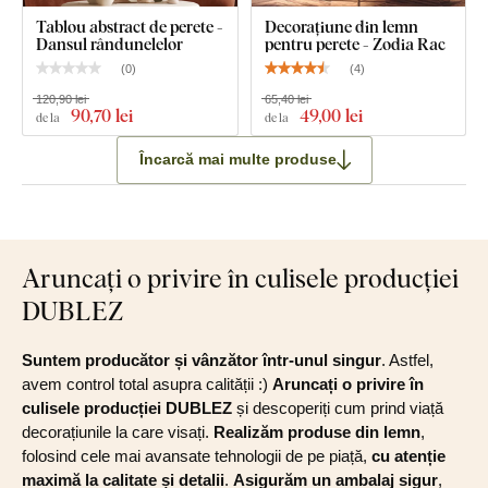
Tablou abstract de perete -
Decorațiune din lemn
Dansul rândunelelor
pentru perete - Zodia Rac
(
0
)
(
4
)
120,90 lei
65,40 lei
90
,70 lei
49
,00 lei
de la
de la
Încarcă mai multe produse
Aruncați o privire în culisele producției
DUBLEZ
Suntem producător și vânzător într-unul singur
. Astfel,
avem control total asupra calității :)
Aruncați o privire în
culisele producției DUBLEZ
și descoperiți cum prind viață
decorațiunile la care visați.
Realizăm produse din lemn
,
folosind cele mai avansate tehnologii de pe piață,
cu atenție
maximă la calitate și detalii
.
Asigurăm un ambalaj sigur
,