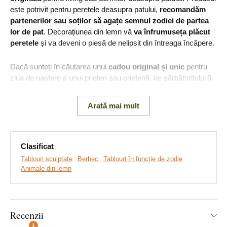
este potrivit pentru peretele deasupra patului,
recomandăm
partenerilor sau soților să agațe semnul zodiei de partea
lor de pat
. Decorațiunea din lemn vă
va înfrumuseța plăcut
peretele
și va deveni o piesă de nelipsit din întreaga încăpere.
Dacă sunteți în căutarea unui
cadou original și unic
pentru
ziua de naștere a unui prieten sau prietenă, iar sărbătoritului îi
plac lucrurile moderne și se află sub semnul zodiei berbec,
acest tablou îi va bucura cu siguranță.
Arată mai mult
Principalele avantaje ale produsului:
Clasificat
Tablouri sculptate
Berbec
Tablouri în funcție de zodie
Decorațiune frumoasă pentru perete
Animale din lemn
Design modern
Produs fabricat din lemn
Recenzii
Montare simplă
1