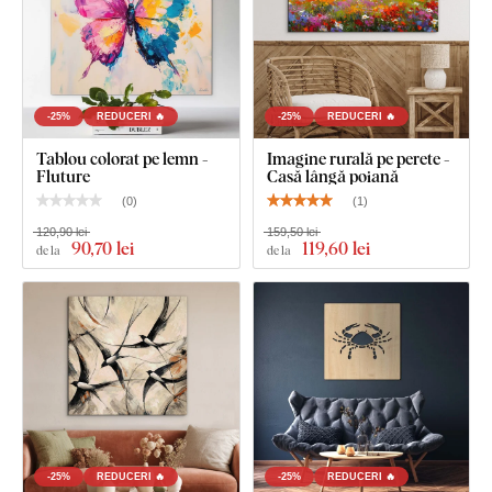
-25%
REDUCERI 🔥
-25%
REDUCERI 🔥
Tablou colorat pe lemn -
Imagine rurală pe perete -
Fluture
Casă lângă poiană
(
0
)
(
1
)
120,90 lei
159,50 lei
90
,70 lei
119
,60 lei
de la
de la
-25%
REDUCERI 🔥
-25%
REDUCERI 🔥