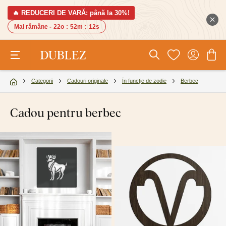
🔥 REDUCERI DE VARĂ: până la 30%!
Mai rămâne -
22o
:
52m
:
11s
Categorii
Cadouri originale
În funcție de zodie
Berbec
Cadou pentru berbec