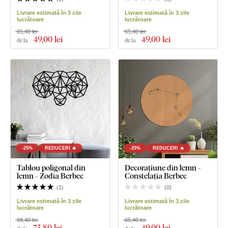
Livrare estimată în 3 zile
Livrare estimată în 3 zile
lucrătoare
lucrătoare
65,40 lei
65,40 lei
49
,00 lei
49
,00 lei
de la
de la
-25%
REDUCERI 🔥
-25%
REDUCERI 🔥
Tablou poligonal din
Decorațiune din lemn -
lemn - Zodia Berbec
Constelația Berbec
(
1
)
(
0
)
Livrare estimată în 3 zile
Livrare estimată în 3 zile
lucrătoare
lucrătoare
98,40 lei
65,40 lei
73
,80 lei
49
,00 lei