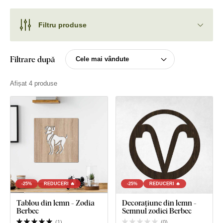
Filtru produse
Filtrare după
Afișat 4 produse
-25%
REDUCERI 🔥
-25%
REDUCERI 🔥
Tablou din lemn - Zodia
Decorațiune din lemn -
Berbec
Semnul zodiei Berbec
(
1
)
(
0
)