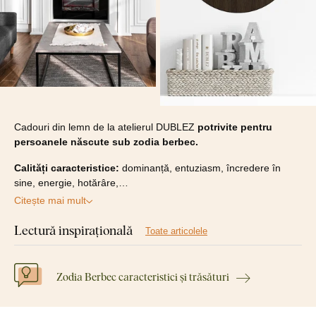
Cadouri din lemn de la atelierul DUBLEZ
potrivite pentru
persoanele născute sub zodia berbec.
Calități caracteristice:
dominanță, entuziasm, încredere în
sine, energie, hotărâre,…
Citește mai mult
Lectură inspirațională
Toate articolele
Zodia Berbec caracteristici și trăsături