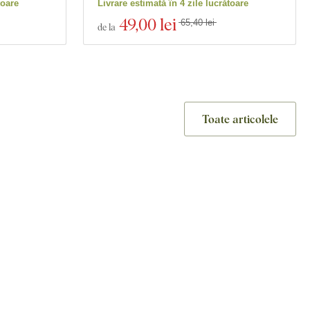
toare
Livrare estimată în 4 zile lucrătoare
49
,00 lei
65,40 lei
de la
Toate articolele