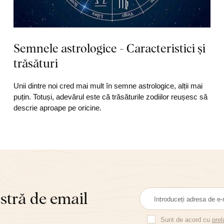
Semnele astrologice - Caracteristici și
trăsături
Unii dintre noi cred mai mult în semne astrologice, alții mai
puțin. Totuși, adevărul este că trăsăturile zodiilor reușesc să
descrie aproape pe oricine.
astră de email
Sunt de acord cu
prel