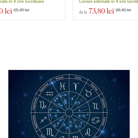
mată în 4 zile lucrătoare
Livrare estimată în 4 zile lucră
0 lei
73
,80 lei
65,40 lei
98,40 lei
de la