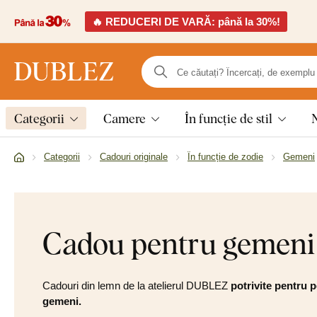
🔥 REDUCERI DE VARĂ: până la 30%!
Categorii
Camere
În funcție de stil
Categorii
Cadouri originale
În funcție de zodie
Gemeni
Cadou pentru gemeni
Cadouri din lemn de la atelierul DUBLEZ
potrivite pentru 
gemeni.