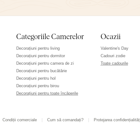
Categoriile Camerelor
Ocazii
Decorațiuni pentru living
Valentine's Day
Decorațiuni pentru dormitor
Cadouri zodie
Decorațiuni pentru camera de zi
Toate cadourile
Decorațiuni pentru bucătărie
Decorațiuni pentru hol
Decorațiuni pentru birou
Decorațiuni pentru toate încăperile
Condiții comerciale
Cum să comandați?
Protejarea confidențialităț