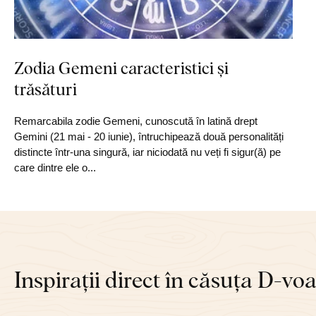
Zodia Gemeni caracteristici și
trăsături
Remarcabila zodie Gemeni, cunoscută în latină drept
Gemini (21 mai - 20 iunie), întruchipează două personalități
distincte într-una singură, iar niciodată nu veți fi sigur(ă) pe
care dintre ele o...
Inspirații direct în căsuța D-vo