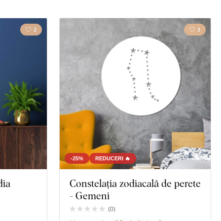
2
3
-25%
REDUCERI 🔥
dia
Constelația zodiacală de perete
- Gemeni
(
0
)