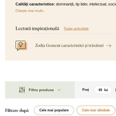
Calități caracteristice:
dominanță, tip lider, intelectual, soc
Citește mai mult
Lectură inspirațională
Toate articolele
Zodia Gemeni caracteristici și trăsături
Filtru produse
Preț
Motiv
Motiv
Stil
Poligonal
Filtrare după
Cele mai populare
Cele mai vândute
Tip