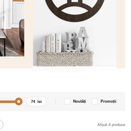
Noutăți
Promoții
Afișat 4 produse