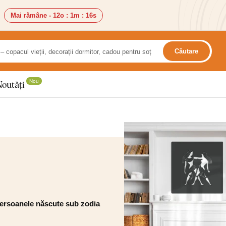
Mai rămâne -
12o
:
1m
:
15s
Căutare
Nou
Noutăți
persoanele născute sub zodia