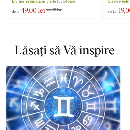
Livrare estimată în 3 zile lucrătoare
Livrare esti
49
,00 lei
49
,0
65,40 lei
de la
de la
Lăsați să Vă inspire