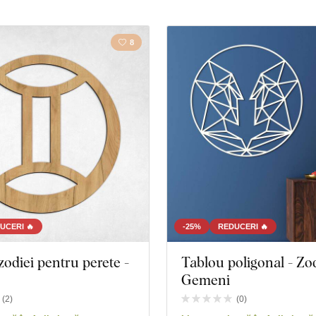
8
UCERI 🔥
-25%
REDUCERI 🔥
odiei pentru perete -
Tablou poligonal - Zo
Gemeni
roduse
Închidere filtrul
(
2
)
(
0
)