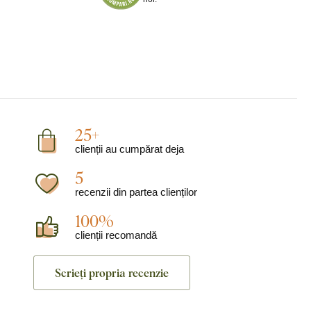
25+
clienții au cumpărat deja
5
recenzii din partea clienților
100%
clienții recomandă
Scrieți propria recenzie