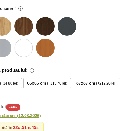
 Sonoma
 produsului:
66x66 cm
87x87 cm
+24,80 lei
+113,70 lei
+212,20 lei
lei
-
26
%
ucrătoare
(
12.08.2026
)
piră în
22o
:
51m
:
44s