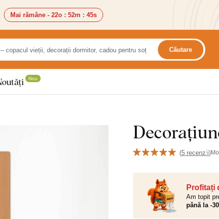
Mai rămâne -
22o
:
52m
:
44s
Căutare
Nou
Noutăți
Decorațiun
(
5 recenzii
)
Mo
Profitați
Am topit pr
până la -3