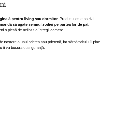
ni
inală pentru living sau dormitor.
Produsul este potrivit
mandă să agațe semnul zodiei pe partea lor de pat
.
ni o piesă de nelipsit a întregii camere.
e naștere a unui prieten sau prietenă, iar sărbătoritului îi plac
u îi va bucura cu siguranță.