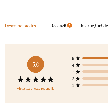
Descriere produs
Recenzii
Instrucțiuni d
5
5
5,0
4
3
2
1
Vizualizare toate recenziile