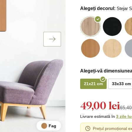
Alegeți decorul:
Stejar
Alegeți-vă dimensiunea
21x21 cm
33x33 cm
49,00 lei
65,40 
Livrare estimată în
3 zile l
Fag
Prețul promoțional ex