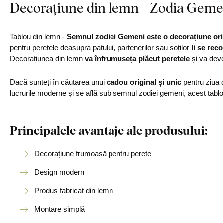
Decorațiune din lemn - Zodia Geme
Tablou din lemn -
Semnul zodiei Gemeni este o decorațiune orig
pentru peretele deasupra patului, partenerilor sau soților
li se
reco
Decorațiunea din lemn
va înfrumuseța plăcut peretele
și va deve
Dacă sunteți în căutarea unui
cadou original și unic
pentru ziua d
lucrurile moderne și se află sub semnul zodiei gemeni, acest tablo
Principalele avantaje ale produsului:
Decorațiune frumoasă pentru perete
Design modern
Produs fabricat din lemn
Montare simplă