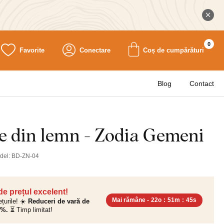
0
Favorite
Conectare
Coș de cumpărături
Blog
Contact
e din lemn - Zodia Gemeni
del:
BD-ZN-04
 de prețul excelent!
Mai rămâne -
22o
:
51m
:
44s
ețurile! ☀️
Reduceri de vară de
0%.
⏳ Timp limitat!