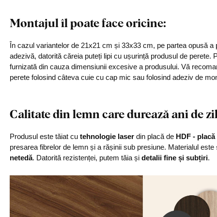
Montajul îl poate face oricine:
În cazul variantelor de 21x21 cm și 33x33 cm, pe partea opusă a p
adezivă, datorită căreia puteți lipi cu ușurință produsul de perete
furnizată din cauza dimensiunii excesive a produsului. Vă recom
perete folosind câteva cuie cu cap mic sau folosind adeziv de mon
Calitate din lemn care durează ani de zi
Produsul este tăiat cu
tehnologie laser
din placă de
HDF - placă 
presarea fibrelor de lemn și a rășinii sub presiune. Materialul este
netedă
. Datorită rezistenței, putem tăia și
detalii fine și subțiri
.