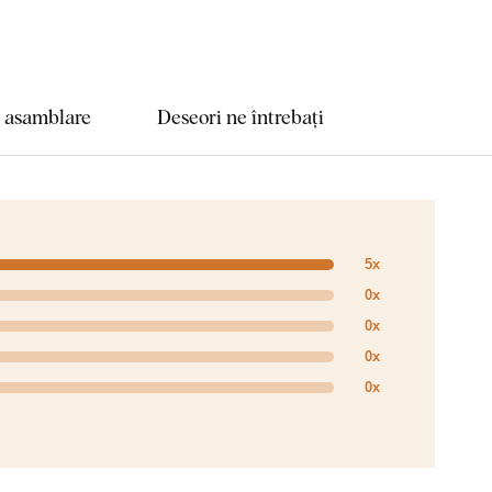
e asamblare
Deseori ne întrebați
5x
0x
0x
0x
0x