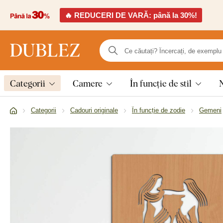
🔥 REDUCERI DE VARĂ: până la 30%!
Categorii
Camere
În funcție de stil
Categorii
Cadouri originale
În funcție de zodie
Gemeni