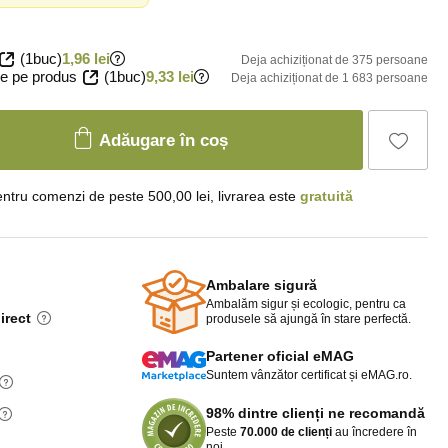
(1buc)
1,96 lei
Deja achiziționat de 375 persoane
e pe produs
(1buc)
9,33 lei
Deja achiziționat de 1 683 persoane
Adăugare în coș
ntru comenzi de peste 500,00 lei, livrarea este
gratuită
Ambalare sigură
Ambalăm sigur și ecologic, pentru ca
irect
produsele să ajungă în stare perfectă.
Partener oficial eMAG
Suntem vânzător certificat și eMAG.ro.
98% dintre clienți ne recomandă
Peste
70.000 de clienți
au încredere în
noi.