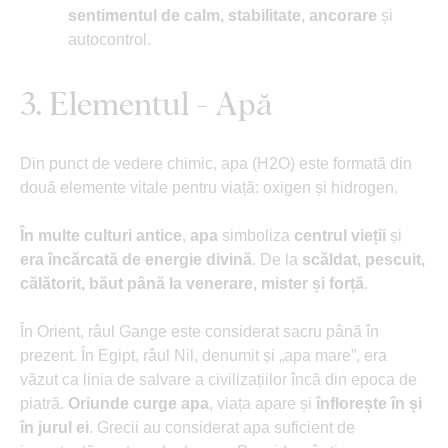
sentimentul de calm, stabilitate, ancorare
și
autocontrol.
3. Elementul - Apă
Din punct de vedere chimic, apa (H2O) este formată din
două elemente vitale pentru viață: oxigen și hidrogen.
În multe culturi antice
,
apa
simboliza
centrul vieții
și
era încărcată de energie divină
. De la
scăldat, pescuit,
călătorit, băut până la venerare, mister și forță
.
În Orient, râul Gange este considerat sacru până în
prezent. În Egipt, râul Nil, denumit și „apa mare”, era
văzut ca linia de salvare a civilizațiilor încă din epoca de
piatră.
Oriunde curge apa
, viața apare și
înflorește în și
în jurul ei
. Grecii au considerat apa suficient de