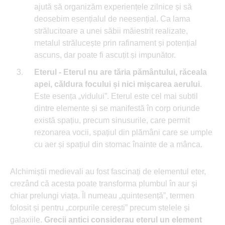
ajută să organizăm experiențele zilnice și să
deosebim esențialul de neesențial. Ca lama
strălucitoare a unei săbii măiestrit realizate,
metalul strălucește prin rafinament și potențial
ascuns, dar poate fi ascuțit și impunător.
Eterul -
Eterul nu are tăria pământului, răceala
apei, căldura focului și nici mișcarea aerului
.
Este esența „vidului”. Eterul este cel mai subtil
dintre elemente și se manifestă în corp oriunde
există spațiu, precum sinusurile, care permit
rezonarea vocii, spațiul din plămâni care se umple
cu aer și spațiul din stomac înainte de a mânca.
Alchimiștii medievali au fost fascinați de elementul eter,
crezând că acesta poate transforma plumbul în aur și
chiar prelungi viața. Îl numeau „quintesență”, termen
folosit și pentru „corpurile cerești” precum stelele și
galaxiile.
Grecii antici considerau eterul un element