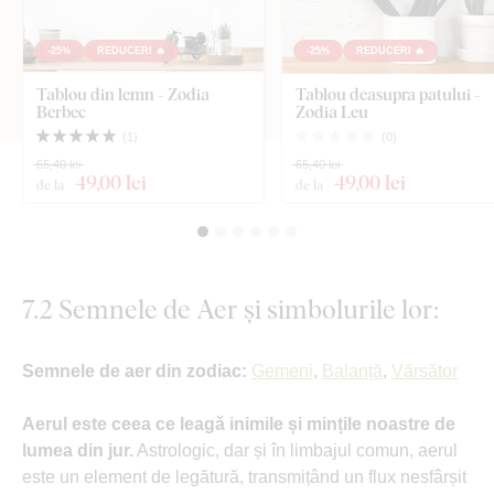
-25%
REDUCERI 🔥
-25%
REDUCERI 🔥
Tablou din lemn - Zodia
Tablou deasupra patului -
Berbec
Zodia Leu
(
1
)
(
0
)
65,40 lei
65,40 lei
49
,00 lei
49
,00 lei
de la
de la
7.2 Semnele de Aer și simbolurile lor:
Semnele de aer din zodiac:
Gemeni
,
Balanță
,
Vărsător
Aerul este ceea ce leagă inimile și mințile noastre de
lumea din jur.
Astrologic, dar și în limbajul comun, aerul
este un element de legătură, transmițând un flux nesfârșit