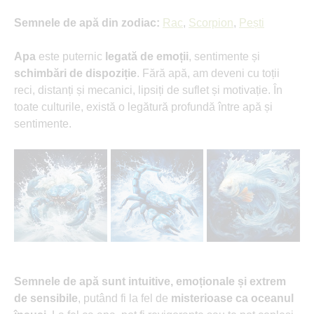
Semnele de apă din zodiac:
Rac
,
Scorpion
,
Pești
Apa
este puternic
legată de emoții
, sentimente și
schimbări de dispoziție
. Fără apă, am deveni cu toții
reci, distanți și mecanici, lipsiți de suflet și motivație. În
toate culturile, există o legătură profundă între apă și
sentimente.
Semnele de apă sunt intuitive, emoționale și extrem
de sensibile
, putând fi la fel de
misterioase ca oceanul