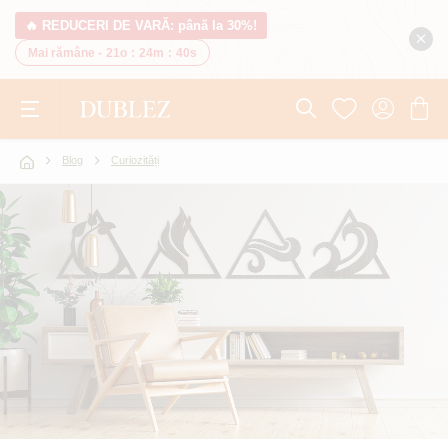
🔥 REDUCERI DE VARĂ: până la 30%!
Mai rămâne -
21o
:
24m
:
38s
Blog
Curiozități