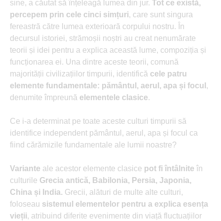
sine, a căutat să înțeleagă lumea din jur.
Tot ce există,
percepem prin cele cinci simțuri
, care sunt singura
fereastră către lumea exterioară corpului nostru. În
decursul istoriei, strămoșii noștri au creat nenumărate
teorii și idei pentru a explica această lume, compoziția și
funcționarea ei. Una dintre aceste teorii, comună
majorității civilizațiilor timpurii, identifică
cele patru
elemente fundamentale: pământul, aerul, apa și focul
,
denumite împreună
elementele clasice
.
Ce i-a determinat pe toate aceste culturi timpurii să
identifice independent pământul, aerul, apa și focul ca
fiind cărămizile fundamentale ale lumii noastre?
Variante
ale acestor elemente clasice
pot fi întâlnite
în
culturile
Grecia antică, Babilonia, Persia, Japonia,
China și India.
Grecii, alături de multe alte culturi,
foloseau
sistemul elementelor pentru a explica esența
vieții
, atribuind diferite evenimente din viață fluctuațiilor