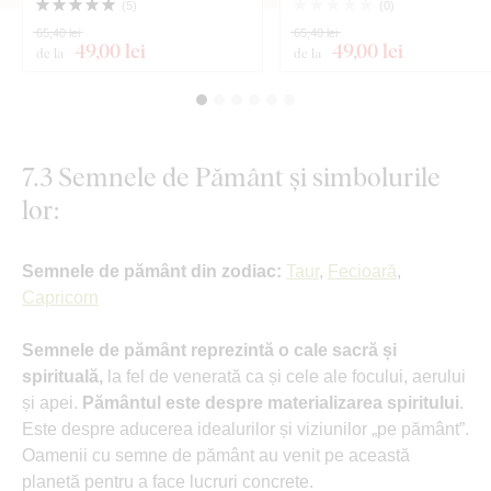
(
5
)
(
0
)
65,40 lei
65,40 lei
49
,00 lei
49
,00 lei
de la
de la
7.3 Semnele de Pământ și simbolurile
lor:
Semnele de pământ din zodiac:
Taur
,
Fecioară
,
Capricorn
Semnele de pământ reprezintă o cale sacră și
spirituală,
la fel de venerată ca și cele ale focului, aerului
și apei.
Pământul este despre materializarea spiritului
.
Este despre aducerea idealurilor și viziunilor „pe pământ”.
Oamenii cu semne de pământ au venit pe această
planetă pentru a face lucruri concrete.