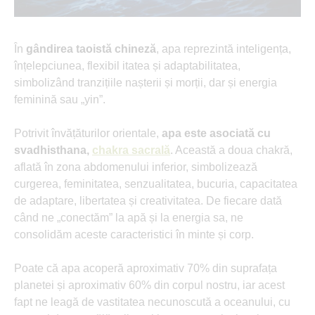
În
gândirea taoistă chineză
, apa reprezintă inteligența,
înțelepciunea, flexibil itatea și adaptabilitatea,
simbolizând tranzițiile nașterii și morții, dar și energia
feminină sau „yin”.
Potrivit învățăturilor orientale,
apa este asociată cu
svadhisthana,
chakra sacrală
. Această a doua chakră,
aflată în zona abdomenului inferior, simbolizează
curgerea, feminitatea, senzualitatea, bucuria, capacitatea
de adaptare, libertatea și creativitatea. De fiecare dată
când ne „conectăm” la apă și la energia sa, ne
consolidăm aceste caracteristici în minte și corp.
Poate că apa acoperă aproximativ 70% din suprafața
planetei și aproximativ 60% din corpul nostru, iar acest
fapt ne leagă de vastitatea necunoscută a oceanului, cu