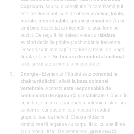
Capricorn
, sau cu o constituție în care Pământul
este predominant, sunt de obicei
practice, loiale,
morale, responsabile, grijulii și empatice
. Au un
simț bine dezvoltat al integrității și stau ferm pe
poziții. De regulă, își trăiesc viața cu
răbdare
,
evitând deciziile pripite și schimbările frecvente.
Deseori sunt implicați în cariere și relații de lungă
durată, stabile.
Se bucură de confortul material
și de securitatea mediului înconjurător.
Energia -
Elementul Pământ este
conectat la
chakra rădăcinii
, aflată
la baza coloanei
vertebrale
. Aceasta
este responsabilă de
sentimentul de siguranță și stabilitate
. Când e în
echilibru, simțim o apartenență puternică, știm cine
suntem și cunoaștem locul nostru în cadrul
grupului sau ca individ. Chakra rădăcinii
simbolizează legătura cu corpul fizic, cu alte ființe
și cu mediul fizic. De asemenea,
guvernează