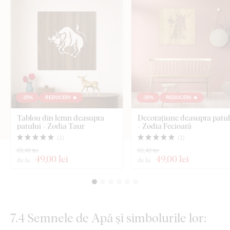
-25%
REDUCERI 🔥
-25%
REDUCERI 🔥
Tablou din lemn deasupra
Decorațiune deasupra patul
patului - Zodia Taur
- Zodia Fecioară
(
1
)
(
1
)
65,40 lei
65,40 lei
49
,00 lei
49
,00 lei
de la
de la
7.4 Semnele de Apă și simbolurile lor: