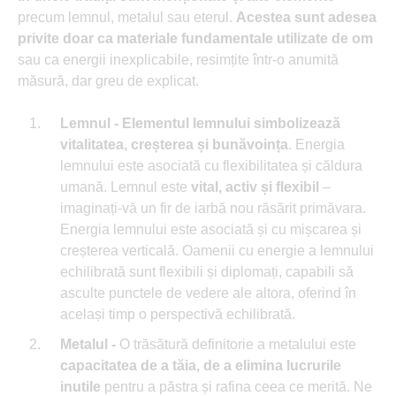
precum lemnul, metalul sau eterul.
Acestea sunt adesea
privite doar ca materiale fundamentale utilizate de om
sau ca energii inexplicabile, resimțite într-o anumită
măsură, dar greu de explicat.
Lemnul -
Elementul lemnului simbolizează
vitalitatea, creșterea și bunăvoința
. Energia
lemnului este asociată cu flexibilitatea și căldura
umană. Lemnul este
vital, activ și flexibil
–
imaginați-vă un fir de iarbă nou răsărit primăvara.
Energia lemnului este asociată și cu mișcarea și
creșterea verticală. Oamenii cu energie a lemnului
echilibrată sunt flexibili și diplomați, capabili să
asculte punctele de vedere ale altora, oferind în
același timp o perspectivă echilibrată.
Metalul -
O trăsătură definitorie a metalului este
capacitatea de a tăia, de a elimina lucrurile
inutile
pentru a păstra și rafina ceea ce merită. Ne