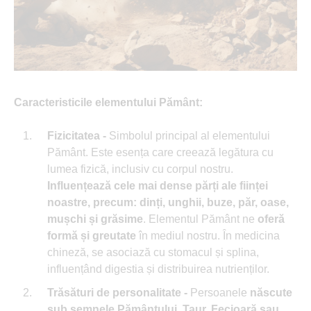
Caracteristicile elementului Pământ:
Fizicitatea -
Simbolul principal al elementului
Pământ. Este esența care creează legătura cu
lumea fizică, inclusiv cu corpul nostru.
Influențează cele mai dense părți ale ființei
noastre, precum: dinți, unghii, buze, păr, oase,
mușchi și grăsime
. Elementul Pământ ne
oferă
formă și greutate
în mediul nostru. În medicina
chineză, se asociază cu stomacul și splina,
influențând digestia și distribuirea nutrienților.
Trăsături de personalitate -
Persoanele
născute
sub semnele Pământului, Taur, Fecioară sau