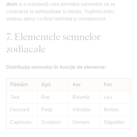
divin
și o substanță care permitea oamenilor să se
conecteze la spiritualitate și intuiție. Yoghinii antici
vedeau eterul ca fiind nelimitat și omniprezent.
7. Elementele semnelor
zodiacale
Distribuția semnelor în funcție de elemente:
Pământ
Apă
Aer
Foc
Taur
Rac
Balanță
Leu
Fecioară
Pești
Vărsător
Berbec
Capricorn
Scorpion
Gemeni
Săgetător