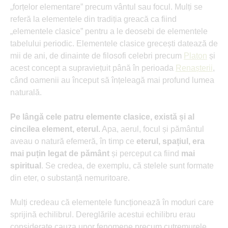
„forțelor elementare” precum vântul sau focul. Mulți se
referă la elementele din tradiția greacă ca fiind
„elementele clasice” pentru a le deosebi de elementele
tabelului periodic. Elementele clasice grecești datează de
mii de ani, de dinainte de filosofi celebri precum
Platon
și
acest concept a supraviețuit până în perioada
Renașterii
,
când oamenii au început să înțeleagă mai profund lumea
naturală.
Pe lângă cele patru elemente clasice, există și al
cincilea element, eterul.
Apa, aerul, focul și pământul
aveau o natură efemeră, în timp ce
eterul, spațiul, era
mai puțin legat de pământ
și perceput ca fiind
mai
spiritual
. Se credea, de exemplu, că stelele sunt formate
din eter, o substanță nemuritoare.
Mulți credeau că elementele funcționează în moduri care
sprijină echilibrul. Dereglările acestui echilibru erau
considerate cauza unor fenomene precum cutremurele