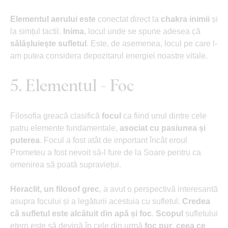
Elementul aerului este
conectat direct la
chakra inimii
și
la simțul tactil.
Inima
, locul unde se spune adesea că
sălășluiește sufletul
. Este, de asemenea, locul pe care l-
am putea considera depozitarul energiei noastre vitale.
5. Elementul - Foc
Filosofia greacă clasifică
focul
ca fiind unul dintre cele
patru elemente fundamentale,
asociat cu pasiunea și
puterea
. Focul a fost atât de important încât eroul
Prometeu a fost nevoit să-l fure de la Soare pentru ca
omenirea să poată supraviețui.
Heraclit, un filosof grec
, a avut o perspectivă interesantă
asupra focului și a legăturii acestuia cu sufletul.
Credea
că sufletul este alcătuit din apă și foc
.
Scopul
sufletului
etern este să devină în cele din urmă
foc pur
,
ceea ce