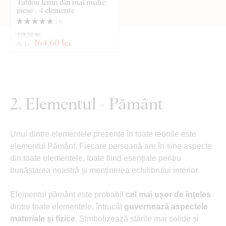
Tablou lemn din mai multe
piese - 4 elemente
(
4
)
219,50 lei
164
,60 lei
de la
2. Elementul - Pământ
Unul dintre elementele prezente în toate teoriile este
elementul Pământ. Fiecare persoană are în sine aspecte
din toate elementele, toate fiind esențiale pentru
bunăstarea noastră și menținerea echilibrului interior.
Elementul pământ este probabil
cel mai ușor de înțeles
dintre toate elementele, întrucât
guvernează aspectele
materiale și fizice
. Simbolizează stările mai solide și