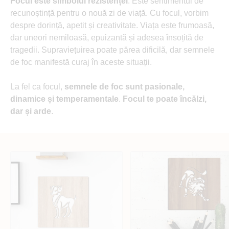
Focul este simbolul rezistenței
. Este sentimentul de
recunoștință pentru o nouă zi de viață. Cu focul, vorbim
despre dorință, apetit și creativitate. Viața este frumoasă,
dar uneori nemiloasă, epuizantă și adesea însoțită de
tragedii. Supraviețuirea poate părea dificilă, dar semnele
de foc manifestă curaj în aceste situații.
La fel ca focul,
semnele de foc sunt pasionale,
dinamice și temperamentale
.
Focul te poate încălzi,
dar și arde
.