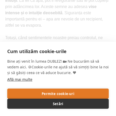
însuși
. La fel ca apa, pot fi revigorante sau te pot copleși
prin adâncimea lor. Aceste semne au adesea
vise
intense și o intuiție deosebită
. Siguranța este
importantă pentru ei – apa are nevoie de un recipient,
altfel se va evapora.
Totuși, când sentimentele noastre preiau controlul, ne
putem pierde cu ușurință în dezechilibrul dintre viața
interioară și cea exterioară.
Cum utilizăm cookie-urile
Bine ați venit în lumea DUBLEZ! 🏡 Ne bucurăm să vă
vedem aici. 🍪Cookie-urile ne ajută să vă simțiți bine la noi
și să găsiți ceea ce vă aduce bucurie. 🧡
Află mai multe
Permite cookie-uri
Setări