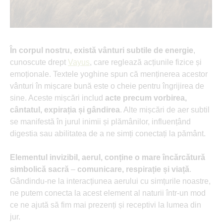
În corpul nostru, există vânturi subtile de energie
,
cunoscute drept
Vayus
, care reglează acțiunile fizice și
emoționale. Textele yoghine spun că menținerea acestor
vânturi în mișcare bună este o cheie pentru îngrijirea de
sine. Aceste mișcări includ
acte precum vorbirea,
cântatul, expirația și gândirea
. Alte mișcări de aer subtil
se manifestă în jurul inimii și plămânilor, influențând
digestia sau abilitatea de a ne simți conectați la pământ.
Elementul invizibil, aerul, conține o mare încărcătură
simbolică sacră
–
comunicare, respirație și viață
.
Gândindu-ne la interacțiunea aerului cu simțurile noastre,
ne putem conecta la acest element al naturii într-un mod
ce ne ajută să fim mai prezenți și receptivi la lumea din
jur.