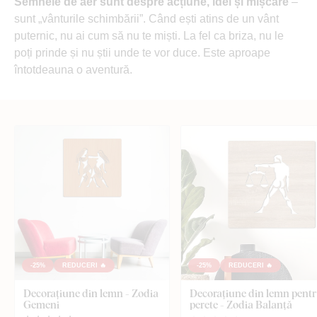
Semnele de aer sunt despre acțiune, idei și mișcare
–
sunt „vânturile schimbării”. Când ești atins de un vânt
puternic, nu ai cum să nu te miști. La fel ca briza, nu le
poți prinde și nu știi unde te vor duce. Este aproape
întotdeauna o aventură.
-25%
REDUCERI 🔥
-25%
REDUCERI 🔥
Decorațiune din lemn - Zodia
Decorațiune din lemn pent
Gemeni
perete - Zodia Balanță