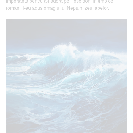
importantă pentru a-l adora pe Poseidon, în timp ce
romanii i-au adus omagiu lui Neptun, zeul apelor.