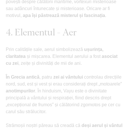
povești despre călătorii maritime, vortexuri misterioase
sau adâncuri întunecate și misterioase. Oricare ar fi
motivul,
apa își păstrează misterul și fascinația
.
4. Elementul - Aer
Prin calitățile sale, aerul simbolizează
ușurința,
claritatea
și mișcarea. Elementul aerului a fost
asociat
cu zei
, zeițe și divinități de mii de ani.
În Grecia antică
, patru
zei ai vântului
controlau direcțiile
nord, sud, est și vest și erau considerați drept „motoarele”
anotimpurilor
. În hinduism, Vayu este o divinitate
principală a vântului și respirației, fiind descris drept
„excepțional de frumos” și călătorind zgomotos pe cer cu
carul său strălucitor.
Strămoșii noștri păreau să creadă că
deși aerul și vântul