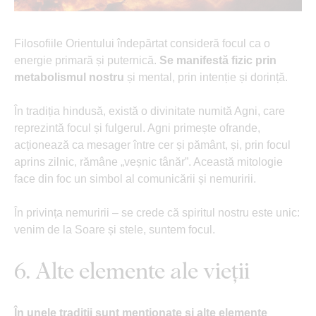
Filosofiile Orientului îndepărtat consideră focul ca o
energie primară și puternică.
Se manifestă fizic prin
metabolismul nostru
și mental, prin intenție și dorință.
În tradiția hindusă, există o divinitate numită Agni, care
reprezintă focul și fulgerul. Agni primește ofrande,
acționează ca mesager între cer și pământ, și, prin focul
aprins zilnic, rămâne „veșnic tânăr”. Această mitologie
face din foc un simbol al comunicării și nemuririi.
În privința nemuririi – se crede că spiritul nostru este unic:
venim de la Soare și stele, suntem focul.
6. Alte elemente ale vieții
În unele tradiții sunt menționate și alte elemente