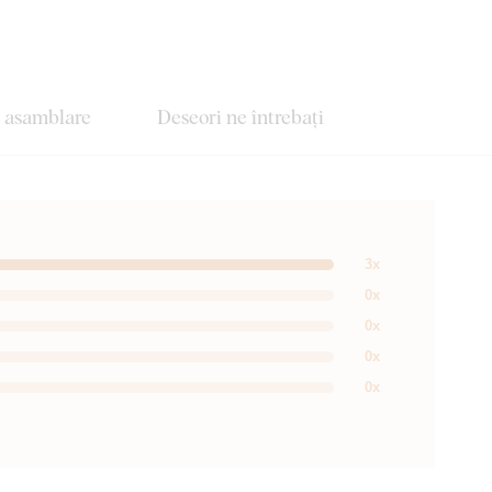
e asamblare
Deseori ne întrebați
3x
0x
0x
0x
0x