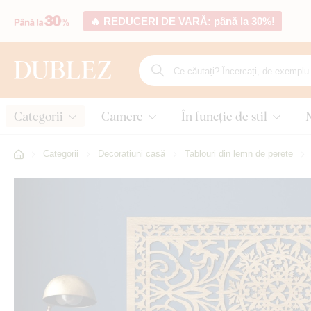
🔥 REDUCERI DE VARĂ: până la 30%!
Categorii
Camere
În funcție de stil
Categorii
Decorațiuni casă
Tablouri din lemn de perete