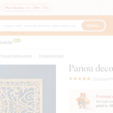
Mai rămâne -
7o
:
20m
:
26s
Căutare
Nou
Noutăți
Panouri pentru perete
Panouri orientale
Panou deco
(
3 revizuire
)
M
Profitați
Am topit pr
până la -3