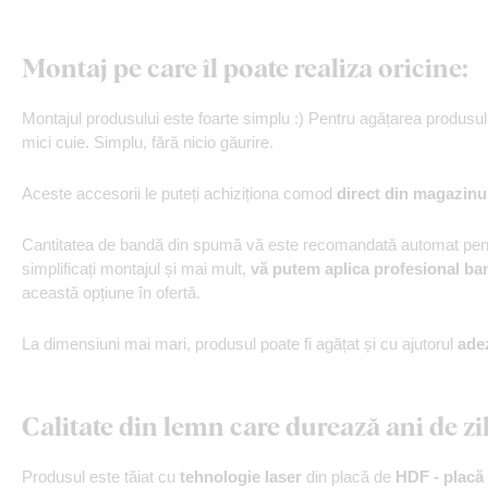
Montaj pe care îl poate realiza oricine:
Montajul produsului este foarte simplu :) Pentru agățarea produs
mici cuie. Simplu, fără nicio găurire.
Aceste accesorii le puteți achiziționa comod
direct din magazinu
Cantitatea de bandă din spumă vă este recomandată automat pentr
simplificați montajul și mai mult,
vă putem aplica profesional ba
această opțiune în ofertă.
La dimensiuni mai mari, produsul poate fi agățat și cu ajutorul
ade
Calitate din lemn care durează ani de zi
Produsul este tăiat cu
tehnologie laser
din placă de
HDF - placă 