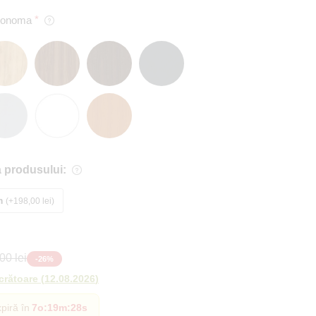
 Sonoma
 produsului:
m
+198,00 lei
00 lei
-
26
%
ucrătoare
(
12.08.2026
)
piră în
7o
:
19m
:
26s