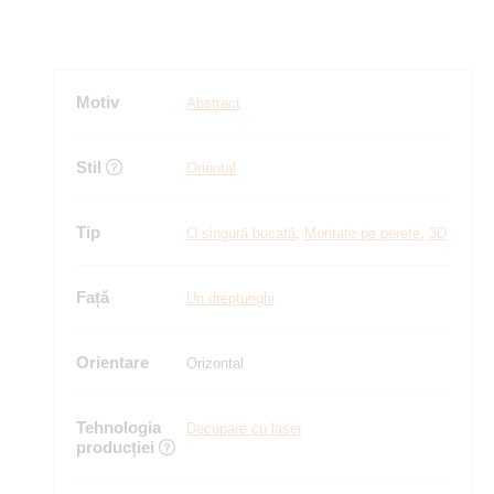
Motiv
Abstract
Stil
Oriental
Tip
O singură bucată
,
Montate pe perete
,
3D
Față
Un dreptunghi
Orientare
Orizontal
Tehnologia
Decupare cu laser
producției