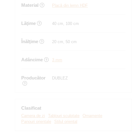
Material
Placă din lemn HDF
Lăţime
40 cm, 100 cm
Înălţime
20 cm, 50 cm
Adâncime
3 mm
Producător
DUBLEZ
Clasificat
Camera de zi
Tablouri sculptate
Ornamente
Panouri orientale
Stilul oriental