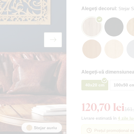
Alegeți decorul:
Stejar
Alegeți-vă dimensiunea
40x20 cm
100x50 c
120,70 lei
161,
Livrare estimată în
4 zile l
Stejar auriu
Prețul promoțional ex