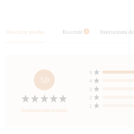
Descriere produs
Recenzii
Instrucțiuni d
3
5
5,0
4
3
2
1
Vizualizare toate recenziile