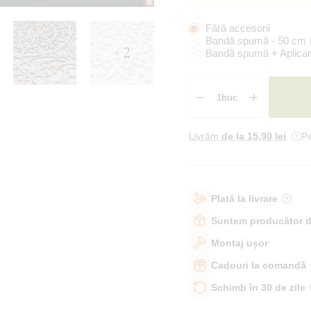
Fără accesorii
Bandă spumă - 50 cm
+ 2
Bandă spumă + Aplicar
Livrăm
de la 15
,90 lei
Pe
Plată la livrare
Suntem producător d
Montaj ușor
Cadouri la comandă
Schimb în 30 de zile