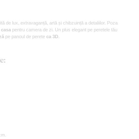
ă de lux, extravaganță, artă și chibzuință a detaliilor. Poza
 casa
pentru camera de zi. Un plus elegant pe peretele tău
ză
pe panoul de perete
ca 3D
.
e:
cm.