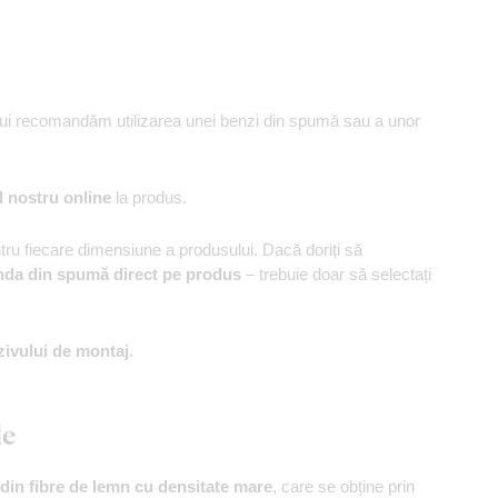
ului recomandăm utilizarea unei benzi din spumă sau a unor
l nostru online
la produs.
u fiecare dimensiune a produsului. Dacă doriți să
nda din spumă direct pe produs
– trebuie doar să selectați
zivului de montaj
.
le
din fibre de lemn cu densitate mare
, care se obține prin