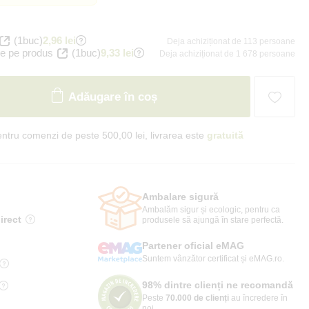
(1buc)
2,96 lei
Deja achiziționat de 113 persoane
e pe produs
(1buc)
9,33 lei
Deja achiziționat de 1 678 persoane
Adăugare în coș
ntru comenzi de peste 500,00 lei, livrarea este
gratuită
Ambalare sigură
Ambalăm sigur și ecologic, pentru ca
irect
produsele să ajungă în stare perfectă.
Partener oficial eMAG
Suntem vânzător certificat și eMAG.ro.
98% dintre clienți ne recomandă
Peste
70.000 de clienți
au încredere în
noi.