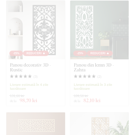
-25%
REDUCERI 🔥
-25%
REDUCERI 🔥
Panou decorativ 3D -
Panou din lemn 3D -
Rustic
Zahra
(
3
)
(
2
)
Livrare estimată în 4 zile
Livrare estimată în 3 zile
lucrătoare
lucrătoare
131,60 lei
109,50 lei
98
,70 lei
82
,10 lei
de la
de la