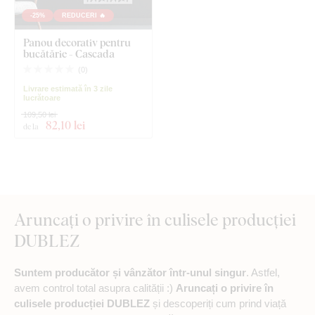
-25%
REDUCERI 🔥
Panou decorativ pentru
bucătărie - Cascada
(
0
)
Livrare estimată în 3 zile
lucrătoare
109,50 lei
82
,10 lei
de la
Aruncați o privire în culisele producției
DUBLEZ
Suntem producător și vânzător într-unul singur
. Astfel,
avem control total asupra calității :)
Aruncați o privire în
culisele producției DUBLEZ
și descoperiți cum prind viață