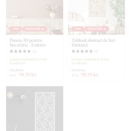
-25%
REDUCERI 🔥
-25%
REDUCERI 🔥
Panou 3D pentru
Tabloul abstract de lux -
bucatărie - Euforia
Fântână
(
1
)
(
5
)
Livrare estimată în 4 zile
Livrare estimată în 4 zile
lucrătoare
lucrătoare
131,60 lei
131,60 lei
98
,70 lei
98
,70 lei
de la
de la