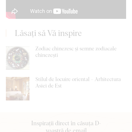
Lăsați să Vă inspire
Zodiac chinezesc și semne zodiacale
chinezești
Stilul de locuire oriental – Arhitectura
Asiei de Est
Inspirații direct în căsuța D-
voastră de email