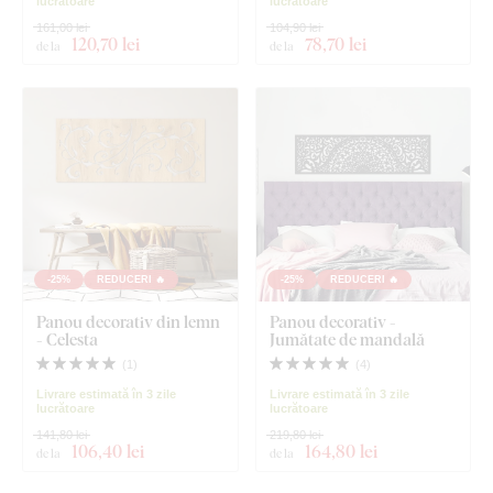
lucrătoare
lucrătoare
161,00 lei
104,90 lei
120
,70 lei
78
,70 lei
de la
de la
-25%
REDUCERI 🔥
-25%
REDUCERI 🔥
Panou decorativ din lemn
Panou decorativ -
- Celesta
Jumătate de mandală
(
1
)
(
4
)
Livrare estimată în 3 zile
Livrare estimată în 3 zile
lucrătoare
lucrătoare
141,80 lei
219,80 lei
106
,40 lei
164
,80 lei
de la
de la