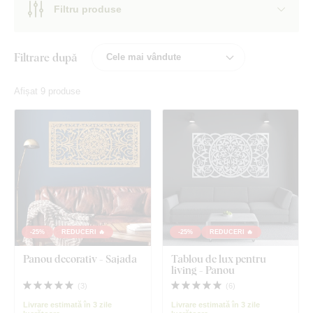
Filtru produse
Filtrare după
Afișat 9 produse
-25%
REDUCERI 🔥
-25%
REDUCERI 🔥
Panou decorativ - Sajada
Tablou de lux pentru
living - Panou
(
3
)
(
6
)
Livrare estimată în 3 zile
Livrare estimată în 3 zile