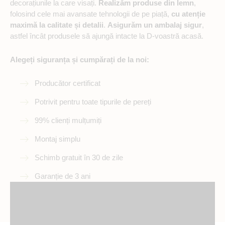
decorațiunile la care visați.
Realizăm produse din lemn
,
folosind cele mai avansate tehnologii de pe piață,
cu atenție
maximă la calitate și detalii
.
Asigurăm un ambalaj sigur
,
astfel încât produsele să ajungă intacte la D-voastră acasă.
Alegeți siguranța și cumpărați de la noi:
Producător certificat
Potrivit pentru toate tipurile de pereți
99% clienți mulțumiți
Montaj simplu
Schimb gratuit în 30 de zile
Garanție de 3 ani