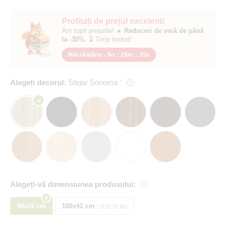
Profitați de prețul excelent!
Am topit prețurile! ☀️
Reduceri de vară de până
la -30%.
⏳ Timp limitat!
Mai rămâne -
9o
:
29m
:
24s
Alegeți decorul:
Stejar Sonoma
Alegeți-vă dimensiunea produsului:
40x16 cm
100x41 cm
+192,90 lei