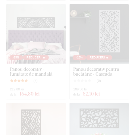
Produsul este tăiat cu
tehnologie laser
din placă de
HDF -
placă din fibre de lemn cu densitate mare
, care se obține
prin presarea fibrelor de lemn și a rășinii sub presiune.
Materialul este
solid
(grosime 3 mm),
stabil ca formă și cu
suprafață netedă
. Datorită rezistenței, putem tăia și
detalii
fine și subțiri
.
-25%
REDUCERI 🔥
-25%
REDUCERI 🔥
Panou decorativ -
Panou decorativ pentru
Jumătate de mandală
bucătărie - Cascada
(
4
)
(
0
)
219,80 lei
109,50 lei
164
,80 lei
82
,10 lei
de la
de la
Puteți alege dintre
12 decorațiuni
cu lac semi-mat, care
crește
rezistența la zgârieturi obișnuite
.
Grosimea
de
3 mm