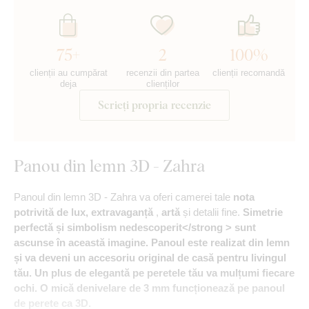
75+
2
100%
clienții au cumpărat
recenzii din partea
clienții recomandă
deja
clienților
Scrieți propria recenzie
Panou din lemn 3D - Zahra
Panoul din lemn 3D - Zahra va oferi camerei tale
nota
potrivită de lux, extravaganță
,
artă
și detalii fine.
Simetrie
perfectă și simbolism nedescoperit</strong > sunt
ascunse în această imagine. Panoul este realizat din lemn
și va deveni un
accesoriu original de casă
pentru livingul
tău. Un plus de elegantă pe peretele tău va mulțumi fiecare
ochi.
O mică denivelare de 3 mm funcționează
pe panoul
de perete
ca 3D
.