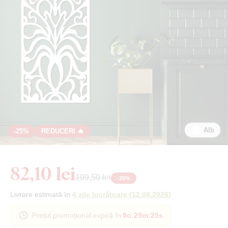
Alb
-25%
REDUCERI 🔥
82,10 lei
109,50 lei
-
26
%
Livrare estimată în
4 zile lucrătoare
(
12.08.2026
)
Prețul promoțional expiră în
9o
:
29m
:
24s