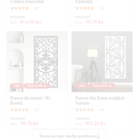
Umbra frunzelor
Fântână
(
8
)
(
5
)
219,80 lei
131,60 lei
164
,80 lei
98
,70 lei
de la
de la
-25%
REDUCERI 🔥
-25%
REDUCERI 🔥
Panou decorativ 3D -
Panou din lemn sculptat -
Rustic
Natura
(
3
)
(
4
)
131,60 lei
138,90 lei
98
,70 lei
104
,20 lei
de la
de la
Încarcă mai multe produse