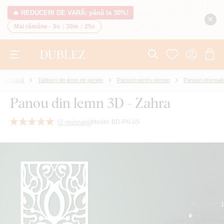
🔥 REDUCERI DE VARĂ: până la 30%!
Mai rămâne -
9o
:
30m
:
25s
țiuni casă
Tablouri din lemn de perete
Panouri pentru perete
Panouri orientale
Panou din lemn 3D - Zahra
(
2 revizuire
)
Model:
BD-PN-05