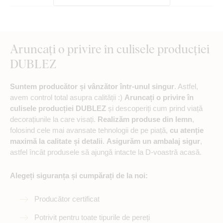
Aruncați o privire în culisele producției
DUBLEZ
Suntem producător și vânzător într-unul singur
. Astfel,
avem control total asupra calității :)
Aruncați o privire în
culisele producției DUBLEZ
și descoperiți cum prind viață
decorațiunile la care visați.
Realizăm produse din lemn
,
folosind cele mai avansate tehnologii de pe piață,
cu atenție
maximă la calitate și detalii
.
Asigurăm un ambalaj sigur
,
astfel încât produsele să ajungă intacte la D-voastră acasă.
Alegeți siguranța și cumpărați de la noi:
Producător certificat
Potrivit pentru toate tipurile de pereți