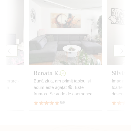
Renata K.
Silvia
 decorare -
Bună ziua, am primit tabloul și
Imaginile 
oar să
acum este agățat 😀. Este
foarte mult
frumos. Se vede de asemenea și
desenele l
copacul vieții cumpărat de la
5/5
dumneavoastră. Vă mulțumesc