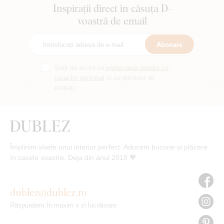
Inspirații direct în căsuța D-
voastră de email
Abonare
Sunt de acord cu
prelucrarea datelor cu
caracter personal
și cu primirea de
noutăți.
Împlinim visele unui interior perfect. Aducem bucurie și plăcere
în casele voastre. Deja din anul 2018 🧡
dublez@dublez.ro
Răspundem în maxim o zi lucrătoare