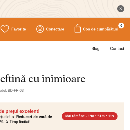
0
Favorite
Conectare
Coș de cumpărături
Blog
Contact
eftină cu inimioare
odel:
BD-FR-03
 de prețul excelent!
Mai rămâne -
19o
:
51m
:
10s
ețurile! ☀️
Reduceri de vară de
0%.
⏳ Timp limitat!