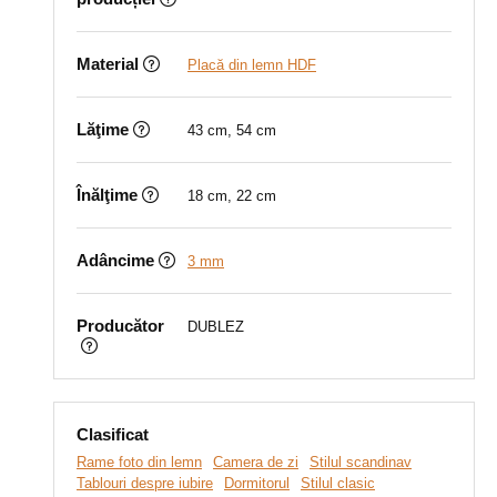
Material
Placă din lemn HDF
Lăţime
43 cm, 54 cm
Înălţime
18 cm, 22 cm
Adâncime
3 mm
Producător
DUBLEZ
Clasificat
Rame foto din lemn
Camera de zi
Stilul scandinav
Tablouri despre iubire
Dormitorul
Stilul clasic