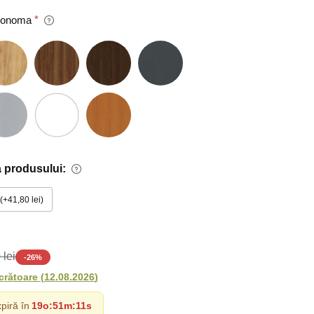
 Sonoma
 produsului:
+41,80 lei
 lei
-
26
%
ucrătoare
(
12.08.2026
)
piră în
19o
:
51m
:
10s