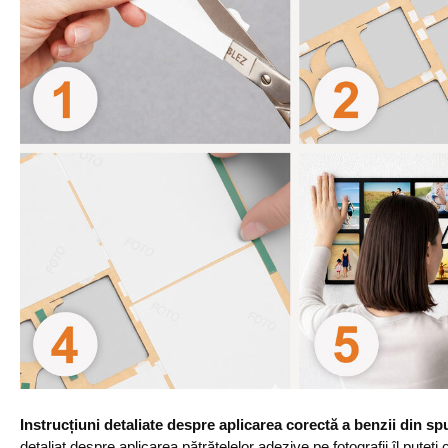
Instrucțiuni detaliate despre aplicarea corectă a benzii din s
detaliat despre aplicarea pătrățelelor adezive pe fotografii îl puteți c