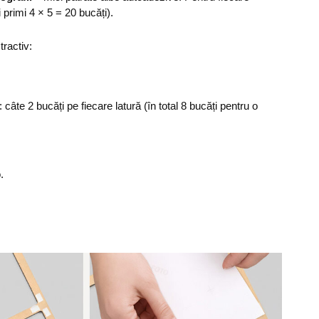
i primi 4 × 5 = 20 bucăți).
tractiv:
: câte 2 bucăți pe fiecare latură (în total 8 bucăți pentru o
.