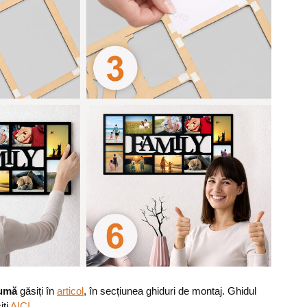
pumă
găsiți în
articol
, în secțiunea ghiduri de montaj. Ghidul
iti
AICI
.