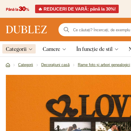
🔥 REDUCERI DE VARĂ: până la 30%!
Categorii
Camere
În funcție de stil
Categorii
Decorațiuni casă
Rame foto și arbori genealogici