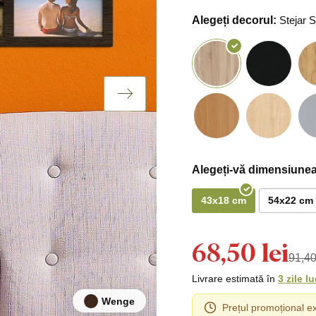
Alegeți decorul:
Stejar
Alegeți-vă dimensiunea
43x18 cm
54x22 cm
68,50 lei
91,40
Livrare estimată în
3 zile l
Wenge
Prețul promoțional ex