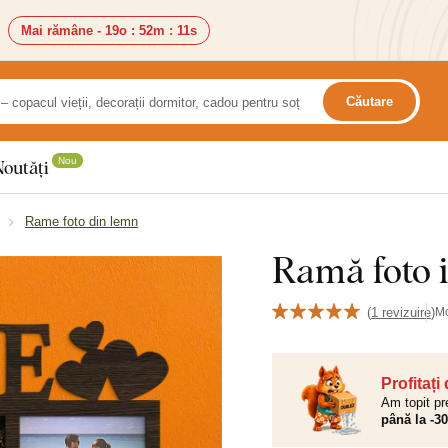
Mai rămâne -
19o
:
52m
:
10s
Căutare
Nou
Noutăți
Rame foto din lemn
Ramă foto i
(
1 revizuire
)
M
Profitați
Am topit pr
până la -3