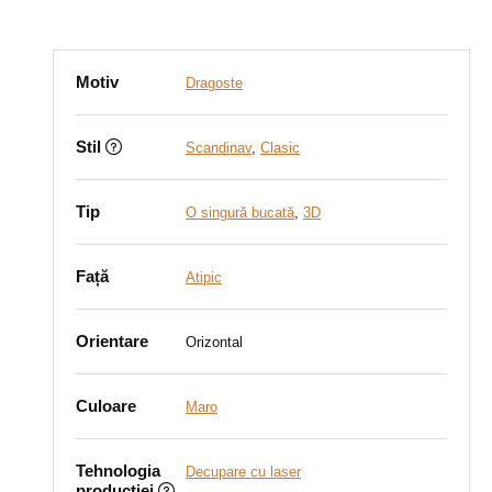
Motiv
Dragoste
Stil
Scandinav
,
Clasic
Tip
O singură bucată
,
3D
Față
Atipic
Orientare
Orizontal
Culoare
Maro
Tehnologia
Decupare cu laser
producției