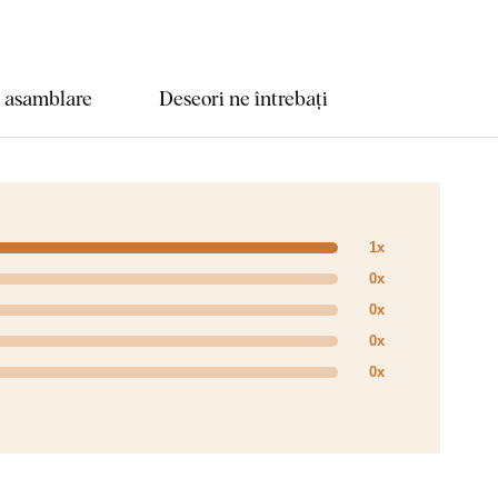
e asamblare
Deseori ne întrebați
1x
0x
0x
0x
0x