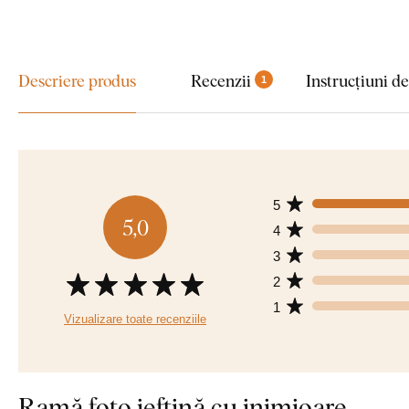
Descriere produs
Recenzii
Instrucțiuni d
1
5
5,0
4
3
2
1
Vizualizare toate recenziile
Ramă foto ieftină cu inimioare