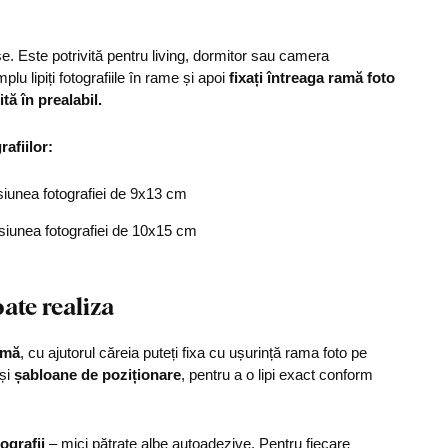
se. Este potrivită pentru living, dormitor sau camera
mplu lipiți fotografiile în rame și apoi
fixați
întreaga ramă foto
tă în prealabil.
afiilor:
iunea fotografiei de 9x13 cm
siunea fotografiei de 10x15 cm
ate realiza
umă
, cu ajutorul căreia puteți fixa cu ușurință rama foto pe
 și
șabloane de poziționare
, pentru a o lipi exact conform
ografii
– mici pătrate albe autoadezive. Pentru fiecare