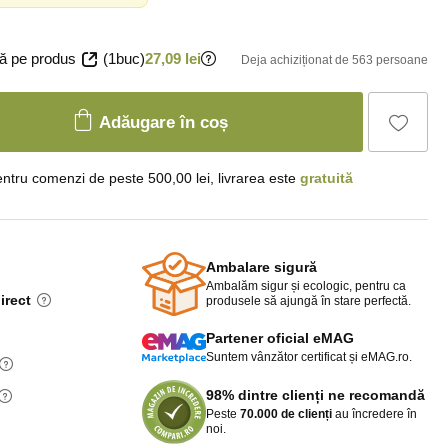
ă pe produs
(1buc)
27,09 lei
Deja achiziționat de 563 persoane
Adăugare în coș
ntru comenzi de peste 500,00 lei, livrarea este
gratuită
Ambalare sigură
Ambalăm sigur și ecologic, pentru ca
irect
produsele să ajungă în stare perfectă.
Partener oficial eMAG
Suntem vânzător certificat și eMAG.ro.
98% dintre clienți ne recomandă
Peste
70.000 de clienți
au încredere în
noi.