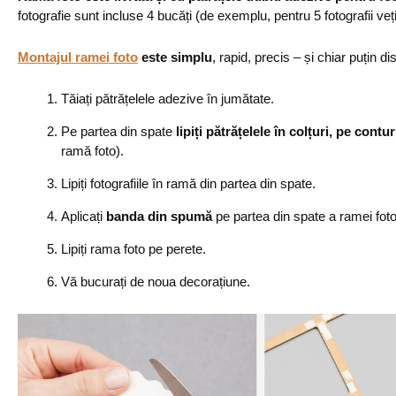
fotografie sunt incluse 4 bucăți (de exemplu, pentru 5 fotografii veț
Montajul ramei foto
este simplu
, rapid, precis – și chiar puțin dis
Tăiați pătrățelele adezive în jumătate.
Pe partea din spate
lipiți pătrățelele în colțuri, pe contur
ramă foto).
Lipiți fotografiile în ramă din partea din spate.
Aplicați
banda din spumă
pe partea din spate a ramei foto
Lipiți rama foto pe perete.
Vă bucurați de noua decorațiune.