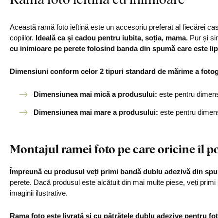
Această ramă foto ieftină este un accesoriu preferat al fiecărei ca
copiilor.
Ideală ca și cadou pentru iubita, soția, mama.
Pur și si
cu inimioare pe perete folosind banda din spumă care este lipi
Dimensiuni conform celor 2 tipuri standard de mărime a fotogr
Dimensiunea mai mică a produsului:
este pentru dimens
Dimensiunea mai mare a produsului:
este pentru dimen
Montajul ramei foto pe care oricine îl po
Împreună cu produsul veți primi bandă dublu adezivă din sp
perete. Dacă produsul este alcătuit din mai multe piese, veți primi
imaginii ilustrative.
Rama foto este livrată și cu pătrățele dublu adezive pentru fot