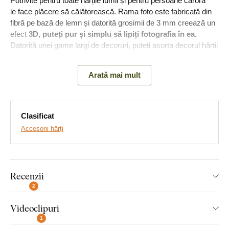
Potrivite pentru toate hărțile lumii și pentru persoane cărora
le face plăcere să călătorească. Rama foto este fabricată din
fibră pe bază de lemn și datorită grosimii de 3 mm creează un
efect
3D, puteți pur și simplu să lipiți fotografia în ea.
Datorită unei game largi de decoruri, puteți asorta decorul hărții
și decorul ramei foto.
Arată mai mult
Rama foto este fabricată în trei dimensiuni.
Dimensiunile
sunt adaptate celor trei dimensiuni de fotografii cele mai
standard:
Clasificat
14x10 cm
: dimensiunea fotografiei 9x13 cm;
Accesorii hărți
Dimensiunea ramei: 14x10 cm
16x11 cm
: dimensiunea fotografiei 10x15 cm;
Dimensiunea ramei: 16x11 cm
Recenzii
2
31x21 cm
: dimensiunea fotografiei 30x20 cm;
Dimensiunea ramei: 31x21 cm
Videoclipuri
1