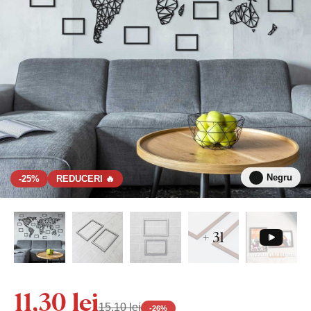
Negru
-25%
REDUCERI 🔥
+ 31
11,30 lei
15,10 lei
-
26
%