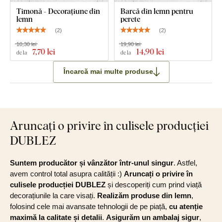
Timonă - Decorațiune din
Barcă din lemn pentru
lemn
perete
(
2
)
(
2
)
10,30 lei
19,90 lei
7
,70 lei
14
,90 lei
de la
de la
Încarcă mai multe produse
Aruncați o privire în culisele producției
DUBLEZ
Suntem producător și vânzător într-unul singur
. Astfel,
avem control total asupra calității :)
Aruncați o privire în
culisele producției DUBLEZ
și descoperiți cum prind viață
decorațiunile la care visați.
Realizăm produse din lemn
,
folosind cele mai avansate tehnologii de pe piață,
cu atenție
maximă la calitate și detalii
.
Asigurăm un ambalaj sigur
,