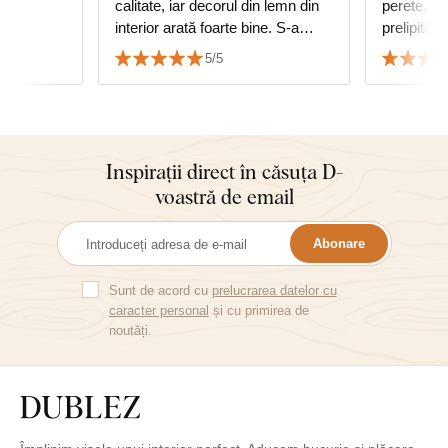
ele
calitate, iar decorul din lemn din
perete, m
interior arată foarte bine. S-a
prelipită, 
reușit să se potrivească cu
calitate...
5/5
decorul podelei.
Inspirații direct în căsuța D-
voastră de email
Abonare
Sunt de acord cu
prelucrarea datelor cu
caracter personal
și cu primirea de
noutăți.