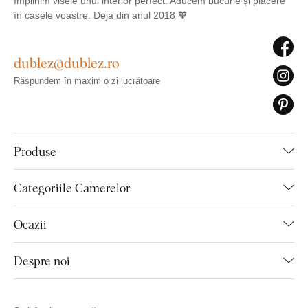
Împlinim visele unui interior perfect. Aducem bucurie și plăcere
în casele voastre. Deja din anul 2018 🧡
dublez@dublez.ro
Răspundem în maxim o zi lucrătoare
Produse
Categoriile Camerelor
Ocazii
Despre noi