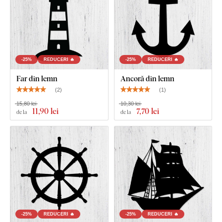
-25%
REDUCERI 🔥
-25%
REDUCERI 🔥
Far din lemn
Ancoră din lemn
(
2
)
(
1
)
15,80 lei
10,30 lei
11
,90 lei
7
,70 lei
de la
de la
-25%
REDUCERI 🔥
-25%
REDUCERI 🔥