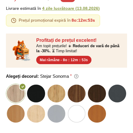
Livrare estimată în
4 zile lucrătoare
(
13.08.2026
)
Prețul promoțional expiră în
8o
:
12m
:
52s
Profitați de prețul excelent!
Am topit prețurile! ☀️
Reduceri de vară de până
la -30%.
⏳ Timp limitat!
Mai rămâne -
8o
:
12m
:
52s
Alegeți decorul:
Stejar Sonoma