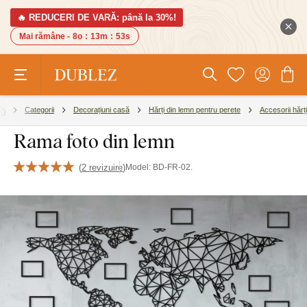
🔥 REDUCERI DE VARĂ: până la 30%!
Mai rămâne -
8o
:
13m
:
52s
Categorii
Decorațiuni casă
Hărți din lemn pentru perete
Accesorii hărți
Rama foto din lemn
(
2 revizuire
)
Model:
BD-FR-02.