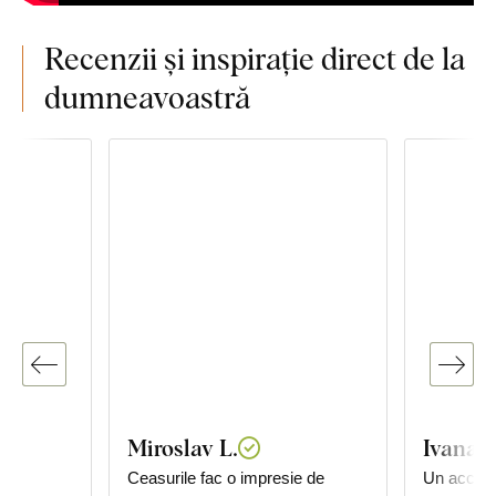
Recenzii și inspirație direct de la
dumneavoastră
Miroslav L.
Ivana
ul
Ceasurile fac o impresie de
Un acceso