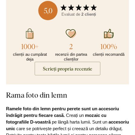
5,0
Evaluat de
2 clienți
1000+
2
100%
clienții au cumpărat
recenzii din partea
clienții recomandă
deja
clienților
Scrieți propria recenzie
Rama foto din lemn
Ramele foto din lemn pentru perete sunt un accesoriu
îndrăgit pentru fiecare casă.
Creați un
mozaic cu
fotografiile D-voastră
pe lângă harta lumii. Sunt un
accesoriu
unic
care se potrivește perfect și creează un detaliu drăguț.