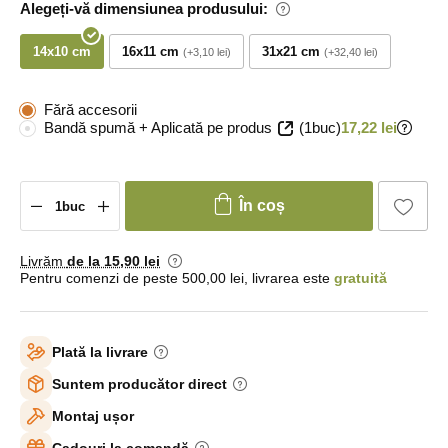
Alegeți-vă dimensiunea produsului:
14x10 cm
16x11 cm
31x21 cm
+3,10 lei
+32,40 lei
Fără accesorii
Bandă spumă + Aplicată pe produs
(1buc)
17,22 lei
În coș
Livrăm
de la 15
,90 lei
Pentru comenzi de peste 500,00 lei, livrarea este
gratuită
Plată la livrare
Suntem producător direct
Montaj ușor
Cadouri la comandă