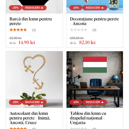
-25%
REDUCERI 🔥
-25%
REDUCERI 🔥
Barcă din lemn pentru
Decorațiune pentru perete
perete
- Ancora
(
2
)
(
0
)
19,90 lei
109,50 lei
14
,90 lei
82
,10 lei
de la
de la
-25%
REDUCERI 🔥
-25%
REDUCERI 🔥
Autocolant din lemn
Tablou din lemn cu
pentru perete - Inimă,
drapelul național -
Ancoră, Cruce
Ungaria
(
5
)
(
0
)