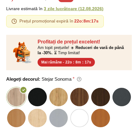
Livrare estimată în
3 zile lucrătoare
(
12.08.2026
)
Prețul promoțional expiră în
22o
:
8m
:
17s
Profitați de prețul excelent!
Am topit prețurile! ☀️
Reduceri de vară de până
la -30%.
⏳ Timp limitat!
Mai rămâne -
22o
:
8m
:
17s
Alegeți decorul:
Stejar Sonoma