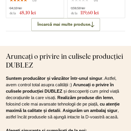
64,10 lei
159,50 lei
48
,10 lei
119
,60 lei
de la
de la
Încarcă mai multe produse
Aruncați o privire în culisele producției
DUBLEZ
Suntem producător și vânzător într-unul singur
. Astfel,
avem control total asupra calității :)
Aruncați o privire în
culisele producției DUBLEZ
și descoperiți cum prind viață
decorațiunile la care visați.
Realizăm produse din lemn
,
folosind cele mai avansate tehnologii de pe piață,
cu atenție
maximă la calitate și detalii
.
Asigurăm un ambalaj sigur
,
astfel încât produsele să ajungă intacte la D-voastră acasă.
Alegeți siguranța și cumpărați de la noi: