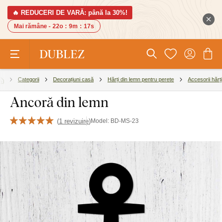
🔥 REDUCERI DE VARĂ: până la 30%!
Mai rămâne -
22o
:
9m
:
16s
Categorii
Decorațiuni casă
Hărți din lemn pentru perete
Accesorii hărți
Ancoră din lemn
(
1 revizuire
)
Model:
BD-MS-23