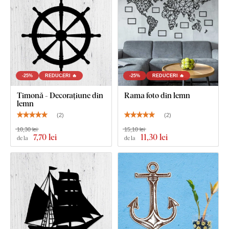
Ce este inclus în pachet?
1 buc Ancoră din lemn pentru perete
-25%
REDUCERI 🔥
-25%
REDUCERI 🔥
Timonă - Decorațiune din
Rama foto din lemn
lemn
(
2
)
(
2
)
10,30 lei
15,10 lei
7
,70 lei
11
,30 lei
de la
de la