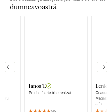
dumneavoastră
János T.
Lenka 
 de
Produs foarte bine realizat
Ceasurile
Magazinul 
rafia.
5/5