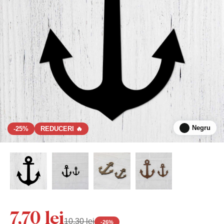
Negru
-25%
REDUCERI 🔥
7,70 lei
10,30 lei
-
26
%