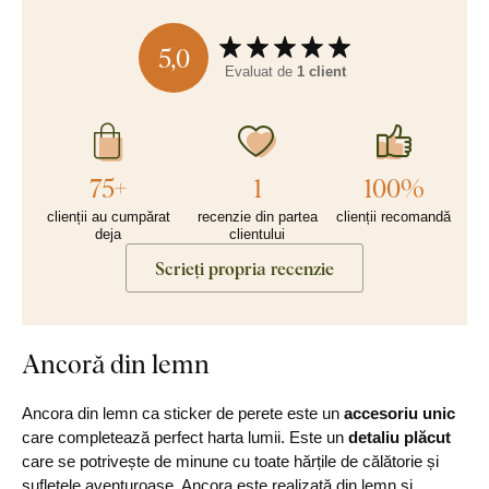
5,0
Evaluat de
1 client
75+
1
100%
clienții au cumpărat
recenzie din partea
clienții recomandă
deja
clientului
Scrieți propria recenzie
Ancoră din lemn
Ancora din lemn ca sticker de perete este un
accesoriu unic
care completează perfect harta lumii. Este un
detaliu plăcut
care se potrivește de minune cu toate hărțile de călătorie și
sufletele aventuroase. Ancora este realizată din lemn și,