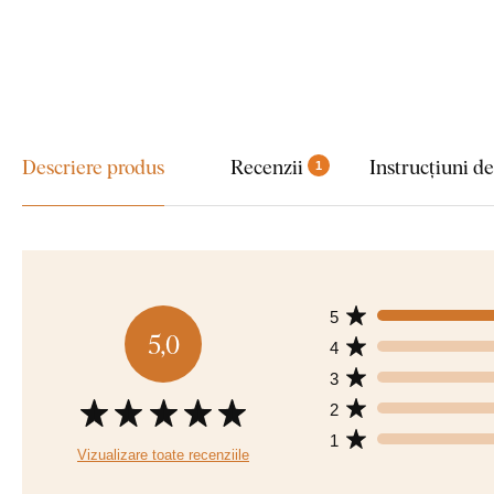
Descriere produs
Recenzii
Instrucțiuni d
1
5
5,0
4
3
2
1
Vizualizare toate recenziile