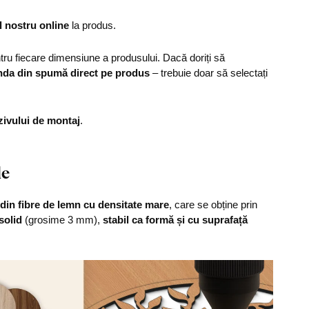
l nostru online
la produs.
u fiecare dimensiune a produsului. Dacă doriți să
nda din spumă direct pe produs
– trebuie doar să selectați
zivului de montaj
.
le
din fibre de lemn cu densitate mare
, care se obține prin
solid
(grosime 3 mm),
stabil ca formă și cu suprafață