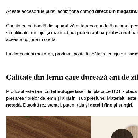
Aceste accesorii le puteți achiziționa comod
direct din magazinu
Cantitatea de bandă din spumă vă este recomandată automat pentr
simplificați montajul și mai mult,
vă putem aplica profesional ba
această opțiune în ofertă.
La dimensiuni mai mari, produsul poate fi agățat și cu ajutorul
ade
Calitate din lemn care durează ani de zi
Produsul este tăiat cu
tehnologie laser
din placă de
HDF - placă 
presarea fibrelor de lemn și a rășinii sub presiune. Materialul este
netedă
. Datorită rezistenței, putem tăia și
detalii fine și subțiri
.