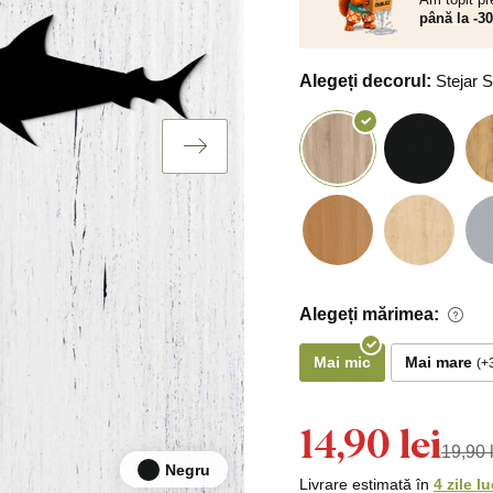
până la -3
Alegeți decorul:
Stejar
Alegeți mărimea:
Mai mic
Mai mare
14,90 lei
19,90 
Negru
Livrare estimată în
4 zile l