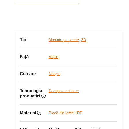
Tip
Montate pe perete
,
3D
Față
Atipic
Culoare
Neagră
Tehnologia
Decupare cu laser
producției
Material
Placă din lemn HDF