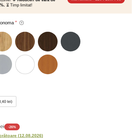
0%.
⏳ Timp limitat!
 Sonoma
+3,40 lei
lei
-
26
%
ucrătoare
(
12.08.2026
)