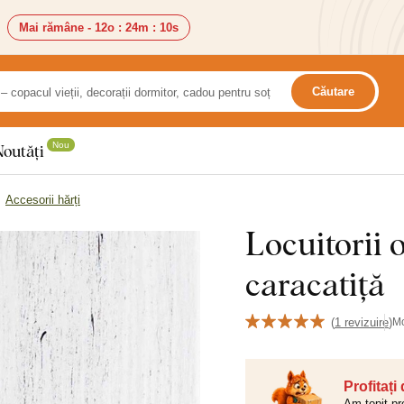
Mai rămâne -
12o
:
24m
:
8s
Căutare
Nou
Noutăți
Accesorii hărți
Locuitorii 
caracatiță
(
1 revizuire
)
M
Profitați
Am topit pr