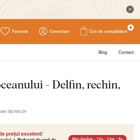
0
Favorite
Conectare
Coș de cumpărături
Blog
Contact
oceanului - Delfin, rechin,
odel:
BD-MS-24
 de prețul excelent!
Mai rămâne -
12o
:
23m
:
8s
ețurile! ☀️
Reduceri de vară de