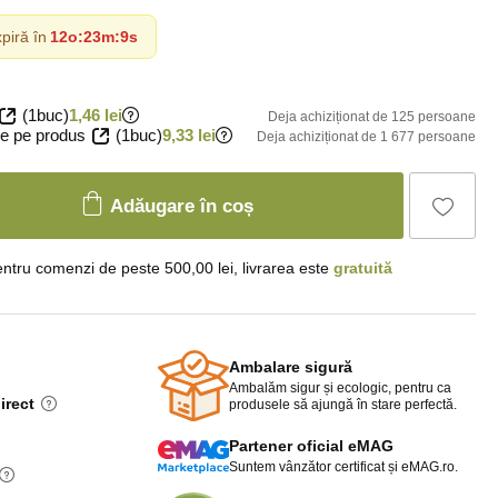
piră în
12o
:
23m
:
8s
(1buc)
1,46 lei
Deja achiziționat de 125 persoane
e pe produs
(1buc)
9,33 lei
Deja achiziționat de 1 677 persoane
Adăugare în coș
ntru comenzi de peste 500,00 lei, livrarea este
gratuită
Ambalare sigură
Ambalăm sigur și ecologic, pentru ca
irect
produsele să ajungă în stare perfectă.
Partener oficial eMAG
Suntem vânzător certificat și eMAG.ro.