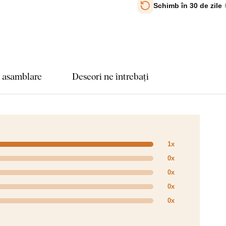
Schimb în 30 de zile
e asamblare
Deseori ne întrebați
1x
0x
0x
0x
0x