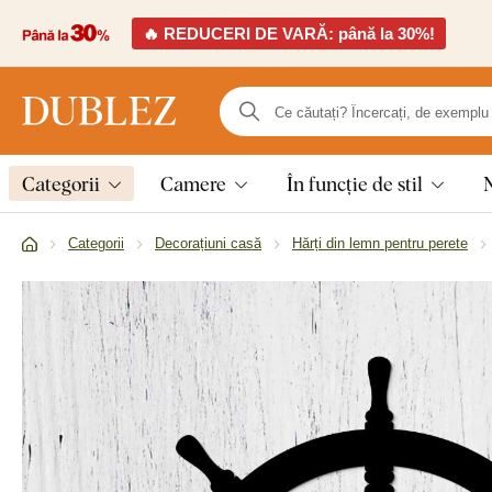
🔥 REDUCERI DE VARĂ: până la 30%!
Categorii
Camere
În funcție de stil
Categorii
Decorațiuni casă
Hărți din lemn pentru perete