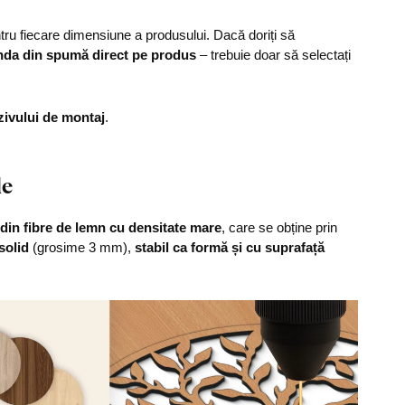
u fiecare dimensiune a produsului. Dacă doriți să
nda din spumă direct pe produs
– trebuie doar să selectați
zivului de montaj
.
le
din fibre de lemn cu densitate mare
, care se obține prin
solid
(grosime 3 mm),
stabil ca formă și cu suprafață