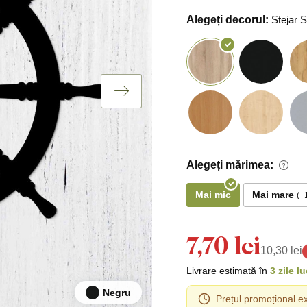
Alegeți decorul:
Stejar
Alegeți mărimea:
Mai mic
Mai mare
7,70 lei
10,30 lei
Livrare estimată în
3 zile l
Negru
Prețul promoțional ex