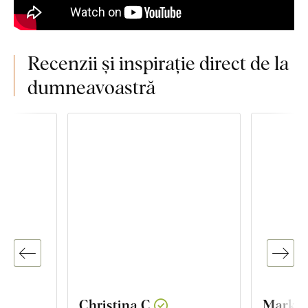
Recenzii și inspirație direct de la
dumneavoastră
Christina C.
Markét