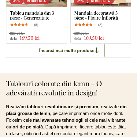
-25%
REDUCERI 🔥
-25%
REDUCERI 🔥
Tablou mandala din 3
Mandala decorativă 3
piese - Generozitate
piese - Floare Înflorită
(
8
)
(
3
)
226,00 lei
226,00 lei
169
,50 lei
169
,50 lei
de la
de la
Încarcă mai multe produse
Tablouri colorate din lemn – O
adevărată revoluție în design!
Realizăm tablouri revoluționare și premium, realizate din
plăci groase de lemn
, pe care imprimăm orice motiv dorit.
Folosim
cele mai avansate tehnologii
și
cele mai vibrante
culori de pe piață
. După imprimare, fiecare tablou este tăiat
cu laser, obținând astfel un contur elegant maro închis, care