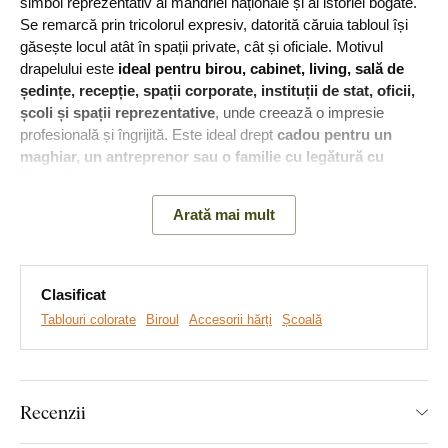
simbol reprezentativ al mândriei naționale și al istoriei bogate.
Se remarcă prin tricolorul expresiv, datorită căruia tabloul își
găsește locul atât în spații private, cât și oficiale. Motivul
drapelului este
ideal pentru birou, cabinet, living, sală de
ședințe, recepție, spații corporate, instituții de stat, oficii,
școli și spații reprezentative
, unde creează o impresie
profesională și îngrijită. Este ideal drept
cadou pentru un
maghiar, un antreprenor sau o familie cu legătură cu
Ungaria
.
Arată mai mult
Clasificat
Tablouri colorate
Biroul
Accesorii hărți
Școală
Recenzii