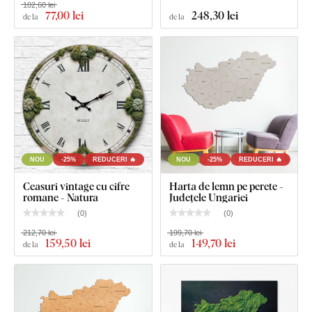
102,60 lei
77
,00 lei
248
,30 lei
de la
de la
Dimensiunea de 31x21 cm și 48x32 cm: Tabloul are un
cârlig.
Dimensiunea de 67x45 cm și 100x67 cm: Tabloul are 2
cârlige.
NOU
-25%
REDUCERI 🔥
NOU
-25%
REDUCERI 🔥
Ceasuri vintage cu cifre
Harta de lemn pe perete -
romane - Natura
Județele Ungariei
(
0
)
(
0
)
212,70 lei
199,70 lei
159
,50 lei
149
,70 lei
de la
de la