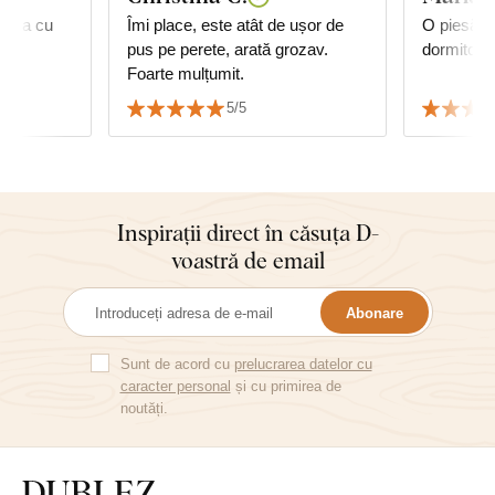
anda cu
Îmi place, este atât de ușor de
O piesă f
pus pe perete, arată grozav.
dormitor.
Foarte mulțumit.
5/5
Inspirații direct în căsuța D-
voastră de email
Abonare
Sunt de acord cu
prelucrarea datelor cu
caracter personal
și cu primirea de
noutăți.