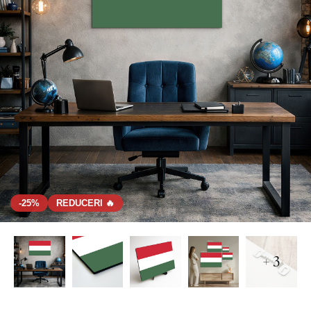
-25%
REDUCERI 🔥
+ 3