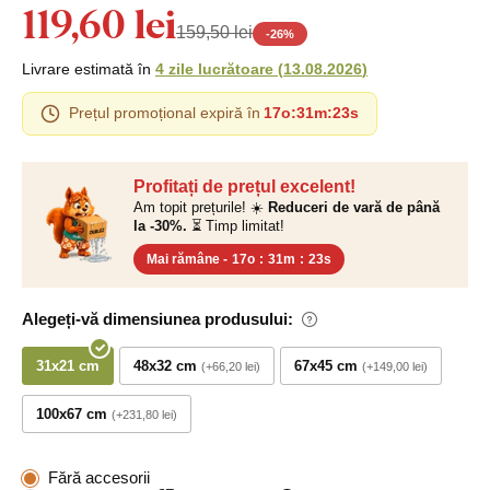
119,60 lei
159,50 lei
-
26
%
Livrare estimată în
4 zile lucrătoare
(
13.08.2026
)
Prețul promoțional expiră în
17o
:
31m
:
22s
Profitați de prețul excelent!
Am topit prețurile! ☀️
Reduceri de vară de până
la -30%.
⏳ Timp limitat!
Mai rămâne -
17o
:
31m
:
22s
Alegeți-vă dimensiunea produsului:
31x21 cm
48x32 cm
67x45 cm
+66,20 lei
+149,00 lei
100x67 cm
+231,80 lei
Fără accesorii