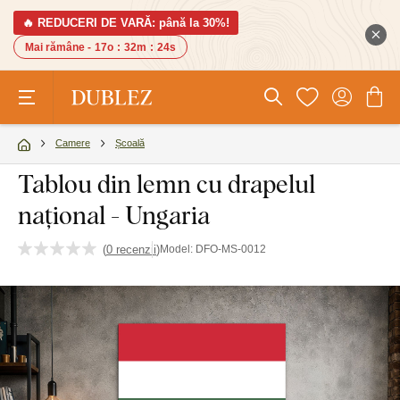
🔥 REDUCERI DE VARĂ: până la 30%!
Mai rămâne -
17o
:
32m
:
23s
Camere
Școală
Tablou din lemn cu drapelul
național - Ungaria
(
0 recenzii
)
Model:
DFO-MS-0012