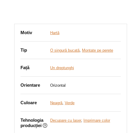
Motiv
Hartă
Tip
O singură bucată
,
Montate pe perete
Față
Un dreptunghi
Orientare
Orizontal
Culoare
Neagră
,
Verde
Tehnologia
Decupare cu laser
,
Imprimare color
producției