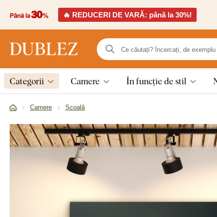
🔥 REDUCERI DE VARĂ: până la 30%!
Categorii
Camere
În funcție de stil
Camere
Școală