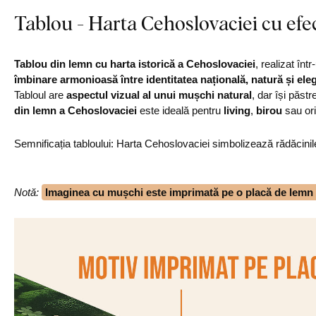
Tablou - Harta Cehoslovaciei cu efe
Tablou din lemn cu harta istorică a Cehoslovaciei
, realizat înt
îmbinare armonioasă între identitatea națională, natură și ele
Tabloul are
aspectul vizual al unui mușchi natural
, dar își păst
din lemn a Cehoslovaciei
este ideală pentru
living
,
birou
sau or
Semnificația tabloului: Harta Cehoslovaciei simbolizează rădăcinil
Notă
:
Imaginea cu mușchi este imprimată pe o placă de lemn d