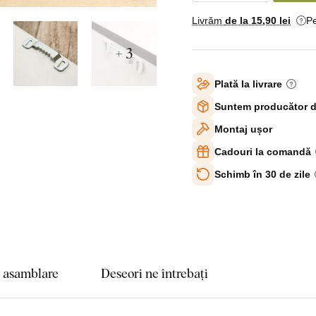
Livrăm
de la 15
,90 lei
Pe
+ 3
Plată la livrare
Suntem producător d
Montaj ușor
Cadouri la comandă
Schimb în 30 de zile
e asamblare
Deseori ne întrebați