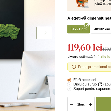
până la -3
Alegeți-vă dimensiunea
31x21 cm
48x32 cm
119,60 lei
159,5
Livrare estimată în
4 zile l
Prețul promoțional ex
Fără accesorii
Diblu cu șurub
(1bu
Suport pentru expunere