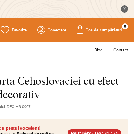
0
Favorite
Conectare
Coș de cumpărături
Blog
Contact
rta Cehoslovaciei cu efect
decorativ
del:
DFO-MS-0007
 de prețul excelent!
Mai rămâne -
14o
:
7m
:
6s
ețurile! ☀️
Reduceri de vară de