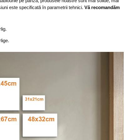
 tablourile pe pânză, produsele noastre sunt mai solide, mai
uni este specificată în parametrii tehnici.
Vă recomandăm
lig.
lige.