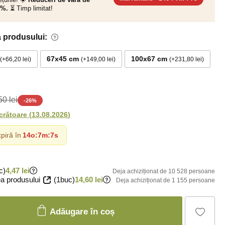
0%.
⏳ Timp limitat!
 produsului:
67x45 cm
100x67 cm
+66,20 lei
+149,00 lei
+231,80 lei
0 lei
-
26
%
ucrătoare
(
13.08.2026
)
piră în
14o
:
7m
:
6s
c)
4,47 lei
Deja achiziționat de 10 528 persoane
a produsului
(1buc)
14,60 lei
Deja achiziționat de 1 155 persoane
Adăugare în coș