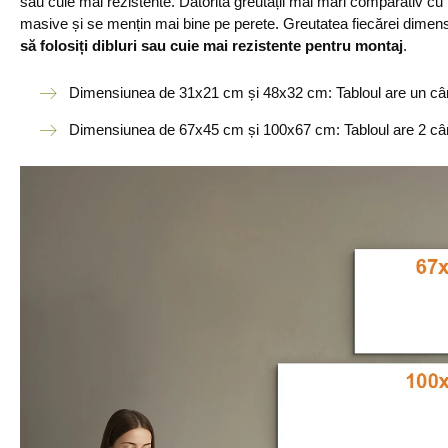
sau cuie mai rezistente. Datorită greutății mai mari comparativ cu
masive și se mențin mai bine pe perete. Greutatea fiecărei dimensi
să folosiți dibluri sau cuie mai rezistente pentru montaj
.
Dimensiunea de 31x21 cm și 48x32 cm: Tabloul are un câr
Dimensiunea de 67x45 cm și 100x67 cm: Tabloul are 2 câr