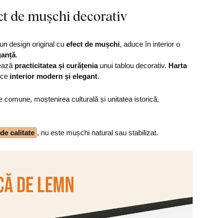
ct de mușchi decorativ
r-un design original cu
efect de mușchi
, aduce în interior o
ganță
.
rează
practicitatea și curățenia
unui tablou decorativ.
Harta
ice
interior modern și elegant
.
e comune, moștenirea culturală și unitatea istorică.
e calitate
, nu este mușchi natural sau stabilizat.