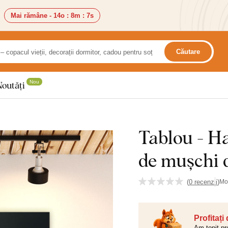
Mai rămâne -
14o
:
8m
:
6s
Căutare
Nou
Noutăți
Tablou - Ha
de mușchi 
(
0 recenzii
)
Mo
Profitați
Am topit pr