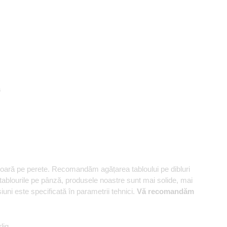
ă
șoară pe perete. Recomandăm agățarea tabloului pe dibluri
 tablourile pe pânză, produsele noastre sunt mai solide, mai
uni este specificată în parametrii tehnici.
Vă recomandăm
lig.