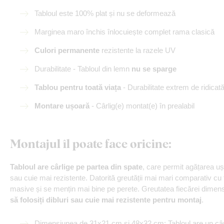
Tabloul este 100% plat și nu se deformează
Marginea maro închis înlocuiește complet rama clasică
Culori permanente
rezistente la razele UV
Durabilitate - Tabloul din lemn
nu se sparge
Tablou pentru toată viața
- Durabilitate extrem de ridicat
Montare ușoară
- Cârlig(e) montat(e) în prealabil
Montajul îl poate face oricine
:
Tabloul are cârlige pe partea din spate
, care permit agățarea u
sau cuie mai rezistente. Datorită greutății mai mari comparativ cu
masive și se mențin mai bine pe perete. Greutatea fiecărei dimensi
să folosiți dibluri sau cuie mai rezistente pentru montaj
.
Dimensiunea de 31x21 cm și 48x32 cm: Tabloul are un câr