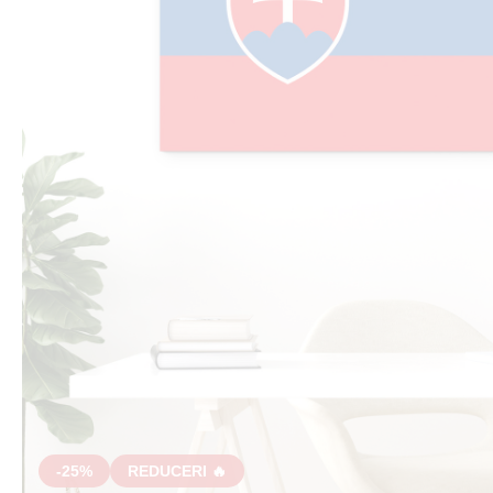
-25%
REDUCERI 🔥