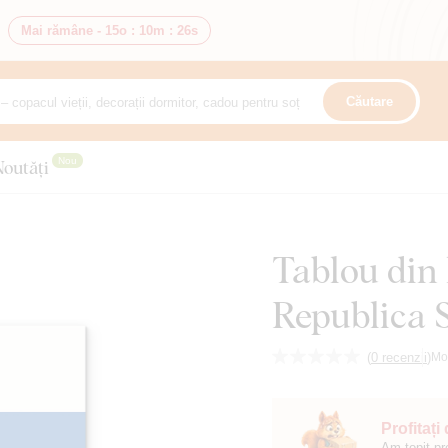
Mai rămâne -
15o
:
10m
:
25s
Căutare
Nou
Noutăți
Tablou din 
Republica 
(
0 recenzii
)
Mo
Profitați
Am topit pr