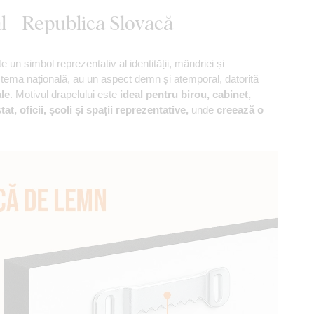
l - Republica Slovacă
e un simbol reprezentativ al identității, mândriei și
de stema națională, au un aspect demn și atemporal, datorită
ale
. Motivul drapelului este
ideal pentru birou, cabinet,
tat, oficii, școli și spații reprezentative,
unde
creează o