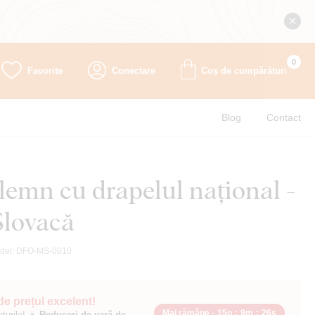
0
Favorite
Conectare
Coș de cumpărături
Blog
Contact
lemn cu drapelul național -
Slovacă
del:
DFO-MS-0010
 de prețul excelent!
Mai rămâne -
15o
:
9m
:
25s
ețurile! ☀️
Reduceri de vară de