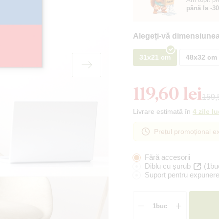
până la -3
Alegeți-vă dimensiunea
31x21 cm
48x32 cm
119,60 lei
159,5
Livrare estimată în
4 zile l
Prețul promoțional ex
Fără accesorii
Diblu cu șurub
(1bu
Suport pentru expunere