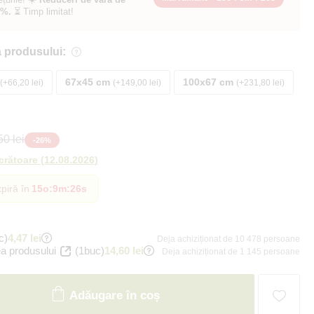
0%.
⏳ Timp limitat!
 produsului:
67x45 cm
100x67 cm
+66,20 lei
+149,00 lei
+231,80 lei
0 lei
-
26
%
ucrătoare
(
12.08.2026
)
piră în
15o
:
9m
:
25s
c)
4,47 lei
Deja achiziționat de 10 478 persoane
a produsului
(1buc)
14,60 lei
Deja achiziționat de 1 145 persoane
Adăugare în coș