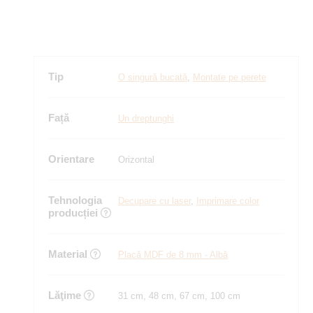
Tip
O singură bucată
,
Montate pe perete
Față
Un dreptunghi
Orientare
Orizontal
Tehnologia
Decupare cu laser
,
Imprimare color
producției
Material
Placă MDF de 8 mm - Albă
Lăţime
31 cm, 48 cm, 67 cm, 100 cm