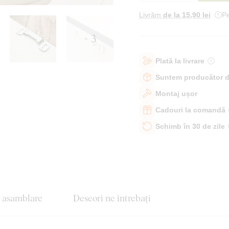
Livrăm
de la 15
,90 lei
Pe
+ 3
Plată la livrare
Suntem producător d
Montaj ușor
Cadouri la comandă
Schimb în 30 de zile
e asamblare
Deseori ne întrebați