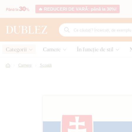
🔥 REDUCERI DE VARĂ: până la 30%!
Categorii
Camere
În funcție de stil
Camere
Școală