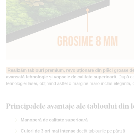
Realizăm tablouri premium, revoluționare din plăci groase 
avansată tehnologie și vopsele de calitate superioară
. După ce
tehnologiei laser, obținând astfel o margine maro închis elegantă, 
Principalele avantaje ale tabloului di
Manoperă de calitate superioară
Culori de 3 ori mai intense
decât tablourile pe pânză