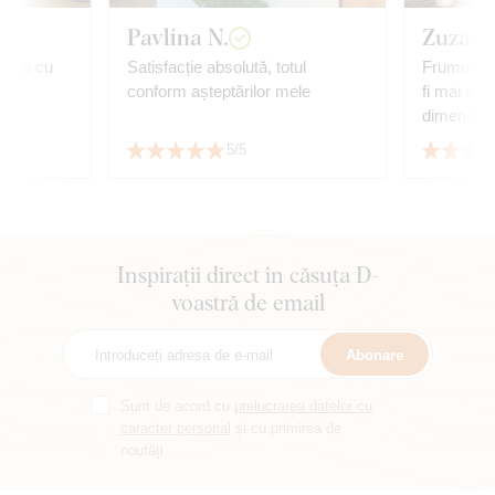
Pavlína N.
Zuzana
anda cu
Satisfacție absolută, totul
Frumos tab
conform așteptărilor mele
fi mai aurii. M-am temut
dimensiun
de tablou 
5/5
potrivește
cu mobilie
Inspirații direct în căsuța D-
voastră de email
Abonare
Sunt de acord cu
prelucrarea datelor cu
caracter personal
și cu primirea de
noutăți.