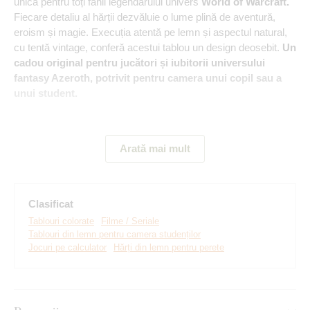
unică pentru toți fanii legendarului univers
World of Warcraft.
Fiecare detaliu al hărții dezvăluie o lume plină de aventură,
eroism și magie. Execuția atentă pe lemn și aspectul natural,
cu tentă vintage, conferă acestui tablou un design deosebit.
Un
cadou original pentru jucători și iubitorii universului
fantasy Azeroth, potrivit pentru camera unui copil sau a
unui student.
Semnificația tabloului:
Harta Azeroth este împărțită în mai
multe continente, cele mai cunoscute fiind Kalimdor și
Arată mai mult
Regatele de Est, spații definitorii pentru legendele, rasele și
culturile precum oamenii, orcii, elfii, piticii sau nemuritorii. Pe
această hartă pot fi recunoscute locații emblematice precum
Stormwind, Orgrimmar, Ironforge sau Dalaran, considerate
Clasificat
orașe-cheie și simboluri ale universului jocului.
Tablouri colorate
Filme / Seriale
Tablouri din lemn pentru camera studenților
Jocuri pe calculator
Hărți din lemn pentru perete