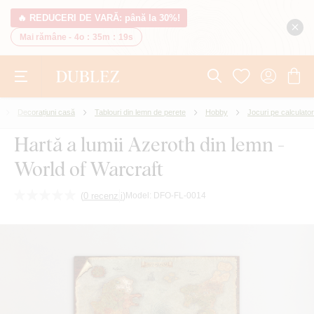
🔥 REDUCERI DE VARĂ: până la 30%!
Mai rămâne -
4o
:
35m
:
18s
Decorațiuni casă
Tablouri din lemn de perete
Hobby
Jocuri pe calculator
Hartă a lumii Azeroth din lemn -
World of Warcraft
(
0 recenzii
)
Model:
DFO-FL-0014