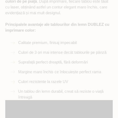
culori de pe piață
. După imprimare, fiecare tablou este tăiat
cu laser, obținând astfel un contur elegant maro închis, care
evidențiază și mai mult designul.
Principalele avantaje ale tablourilor din lemn DUBLEZ cu
imprimare color:
Calitate premium, finisaj impecabil
Culori de 3 ori mai intense decât tablourile pe pânză
Suprafață perfect dreaptă, fără deformări
Margine maro închis ce înlocuiește perfect rama
Culori rezistente la razele UV
Un tablou din lemn durabil, creat să reziste o viață
întreagă