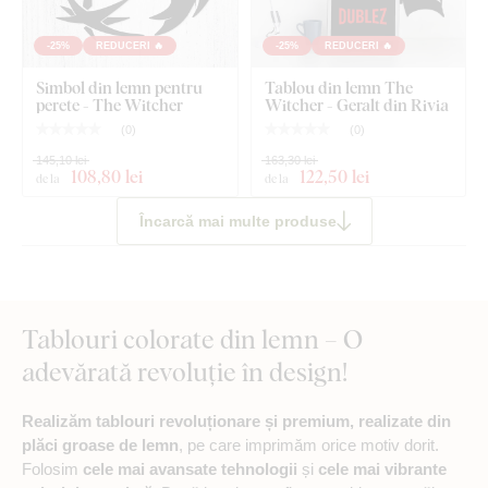
-25%
REDUCERI 🔥
-25%
REDUCERI 🔥
Simbol din lemn pentru
Tablou din lemn The
perete - The Witcher
Witcher - Geralt din Rivia
(
0
)
(
0
)
145,10 lei
163,30 lei
108
,80 lei
122
,50 lei
de la
de la
Încarcă mai multe produse
Tablouri colorate din lemn – O
adevărată revoluție în design!
Realizăm tablouri revoluționare și premium, realizate din
plăci groase de lemn
, pe care imprimăm orice motiv dorit.
Folosim
cele mai avansate tehnologii
și
cele mai vibrante