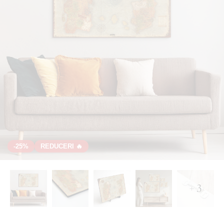
-25%
REDUCERI 🔥
+ 3