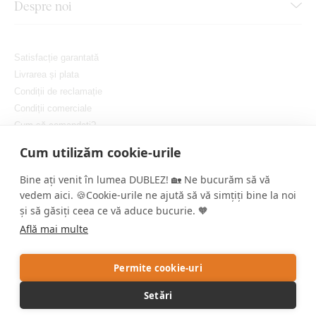
Despre noi
Satisfacție garantată
Livrarea și plata
Condiții de reclamație
Condiții comerciale
Cum să comandați?
Protejarea confidențialității dvs.
Cum utilizăm cookie-urile
Setați cookie-urile
Bine ați venit în lumea DUBLEZ! 🏡 Ne bucurăm să vă
vedem aici. 🍪Cookie-urile ne ajută să vă simțiți bine la noi
și să găsiți ceea ce vă aduce bucurie. 🧡
Află mai multe
Copyright © DUBLEZ 2026 | Toate drepturile rezervate
Permite cookie-uri
Crearea magazinelor online performante de către
RIESENIA
Setări
Acest site este protejat de reCAPTCHA, iar Google aplică
Politica de
confidențialitate
și
Termenii și condițiile
.