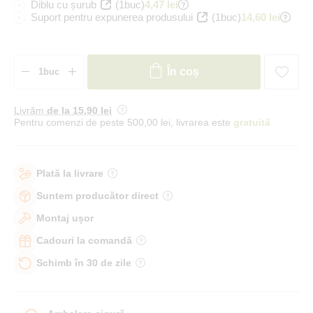
Diblu cu șurub
(1buc)
4,47 lei
Suport pentru expunerea produsului
(1buc)
14,60 lei
În coș
Livrăm
de la 15
,90 lei
Pentru comenzi de peste 500,00 lei, livrarea este
gratuită
Plată la livrare
Suntem producător direct
Montaj ușor
Cadouri la comandă
Schimb în 30 de zile