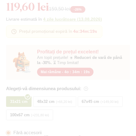
119,60 lei
159,50 lei
-
26
%
Livrare estimată în
4 zile lucrătoare
(
13.08.2026
)
Prețul promoțional expiră în
4o
:
34m
:
19s
Profitați de prețul excelent!
Am topit prețurile! ☀️
Reduceri de vară de până
la -30%.
⏳ Timp limitat!
Mai rămâne -
4o
:
34m
:
19s
Alegeți-vă dimensiunea produsului:
31x21 cm
48x32 cm
67x45 cm
+66,20 lei
+149,00 lei
100x67 cm
+231,80 lei
Fără accesorii