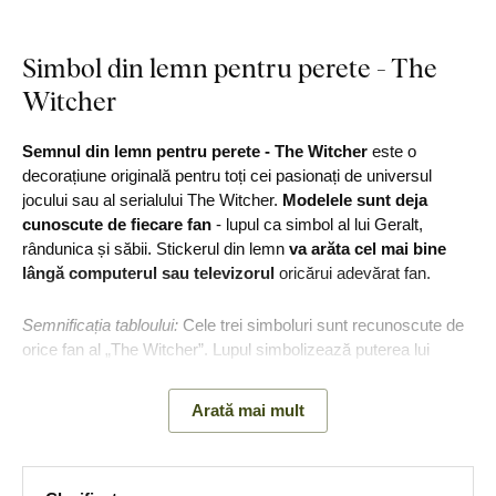
Simbol din lemn pentru perete - The
Witcher
Semnul din lemn pentru perete - The Witcher
este o
decorațiune originală pentru toți cei pasionați de universul
jocului sau al serialului The Witcher.
Modelele sunt deja
cunoscute de fiecare fan
- lupul ca simbol al lui Geralt,
rândunica și săbii. Stickerul din lemn
va arăta cel mai bine
lângă computerul sau televizorul
oricărui adevărat fan.
Semnificația tabloului:
Cele trei simboluri sunt recunoscute de
orice fan al „The Witcher”. Lupul simbolizează puterea lui
Geralt, rândunica o reprezintă pe Ciri și drumul ei predestinat,
iar săbile completează tema luptei. Împreună, ele formează
Arată mai mult
cercul legăturii lor.