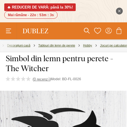
🔥 REDUCERI DE VARĂ: până la 30%!
Mai rămâne -
22o
:
53m
:
2s
Decorațiuni casă
Tablouri din lemn de perete
Hobby
Jocuri pe calculator
Simbol din lemn pentru perete -
The Witcher
(
0 recenzii
)
Model:
BD-FL-0026