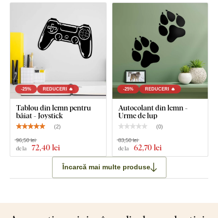
-25%
REDUCERI 🔥
-25%
REDUCERI 🔥
Tablou din lemn pentru
Autocolant din lemn -
băiat - Joystick
Urme de lup
(
2
)
(
0
)
96,50 lei
83,50 lei
72
,40 lei
62
,70 lei
de la
de la
Încarcă mai multe produse