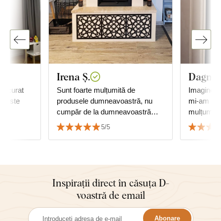
Irena Ș.
Dagmar
 bucurat
Sunt foarte mulțumită de
Imaginea 
u, este
produsele dumneavoastră, nu
mi-am ima
cumpăr de la dumneavoastră
mulțumită
pentru prima dată și nici pentru
5/5
ultima, sunteți minunați,
mulțumesc.
Inspirații direct în căsuța D-
voastră de email
Abonare