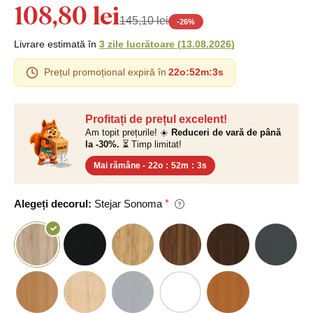
108,80 lei
145,10 lei
-
26
%
Livrare estimată în
3 zile lucrătoare
(
13.08.2026
)
Prețul promoțional expiră în
22o
:
52m
:
2s
Profitați de prețul excelent!
Am topit prețurile! ☀️
Reduceri de vară de până
la -30%.
⏳ Timp limitat!
Mai rămâne -
22o
:
52m
:
2s
Alegeți decorul:
Stejar Sonoma