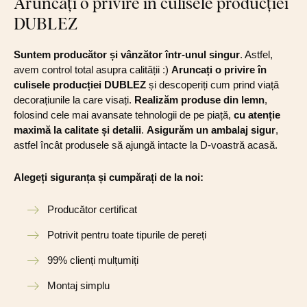
Aruncați o privire în culisele producției
DUBLEZ
Suntem producător și vânzător într-unul singur
. Astfel,
avem control total asupra calității :)
Aruncați o privire în
culisele producției DUBLEZ
și descoperiți cum prind viață
decorațiunile la care visați.
Realizăm produse din lemn
,
folosind cele mai avansate tehnologii de pe piață,
cu atenție
maximă la calitate și detalii
.
Asigurăm un ambalaj sigur
,
astfel încât produsele să ajungă intacte la D-voastră acasă.
Alegeți siguranța și cumpărați de la noi:
Producător certificat
Potrivit pentru toate tipurile de pereți
99% clienți mulțumiți
Montaj simplu