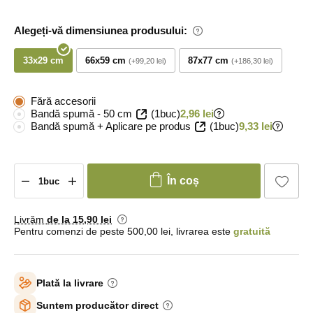
Alegeți-vă dimensiunea produsului:
33x29 cm
66x59 cm
87x77 cm
+99,20 lei
+186,30 lei
Fără accesorii
Bandă spumă - 50 cm
(1buc)
2,96 lei
Bandă spumă + Aplicare pe produs
(1buc)
9,33 lei
În coș
Livrăm
de la 15
,90 lei
Pentru comenzi de peste 500,00 lei, livrarea este
gratuită
Plată la livrare
Suntem producător direct