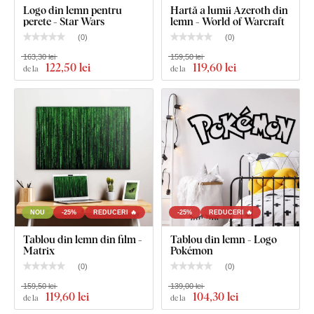
Placa respectă
standardul european de emisii E1
– este
Logo din lemn pentru
Hartă a lumii Azeroth din
sigură,
potrivită pentru interior
(inclusiv camera copiilor).
perete - Star Wars
lemn - World of Warcraft
(
0
)
(
0
)
163,30 lei
159,50 lei
122
,50 lei
119
,60 lei
Ce este inclus în pachet?
de la
de la
Simbol din lemn pentru perete - The Witcher
NOU
-25%
REDUCERI 🔥
-25%
REDUCERI 🔥
Tablou din lemn din film -
Tablou din lemn - Logo
Matrix
Pokémon
(
0
)
(
0
)
159,50 lei
139,00 lei
119
,60 lei
104
,30 lei
de la
de la