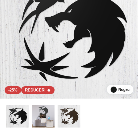
Negru
-25%
REDUCERI 🔥