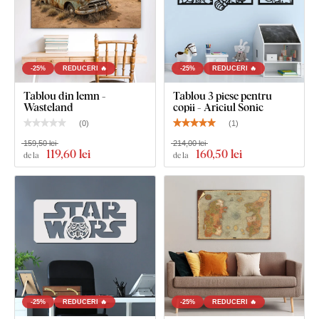
suprafață netedă
. Datorită rezistenței, putem tăia și
detalii
fine și subțiri
.
-25%
REDUCERI 🔥
-25%
REDUCERI 🔥
Tablou din lemn -
Tablou 3 piese pentru
Wasteland
copii - Ariciul Sonic
(
0
)
(
1
)
159,50 lei
214,00 lei
119
,60 lei
160
,50 lei
de la
de la
Puteți alege dintre
12 decorațiuni
cu lac semi-mat, care
crește
rezistența la zgârieturi obișnuite
.
Grosimea
de
3 mm
conferă produsului
efect 3D
cu umbrire delicată, astfel încât pe
perete arată curat și elegant – spre deosebire de autocolantele
subțiri din hârtie.
-25%
REDUCERI 🔥
-25%
REDUCERI 🔥