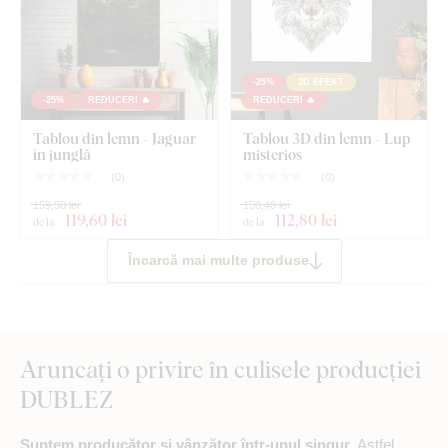
Ce este inclus în pachet?
Autocolant din lemn - Urme de lup
-25%
3D EFEKT
Bandă adezivă din spumă lipită în prealabil
-25%
REDUCERI 🔥
REDUCERI 🔥
Tablou din lemn - Jaguar
Tablou 3D din lemn - Lup
Notă:
Dimensiunile indicate sunt dimensiunile după fixarea pe
în junglă
misterios
perete, conform ilustrației.
(
0
)
(
0
)
159,50 lei
150,40 lei
119
,60 lei
112
,80 lei
de la
de la
Încarcă mai multe produse
Aruncați o privire în culisele producției
DUBLEZ
Suntem producător și vânzător într-unul singur
. Astfel,