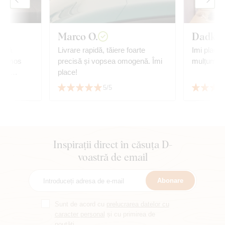
Marco O.
Dadka
uncă
Livrare rapidă, tăiere foarte
Imi place 
 frumos
precisă și vopsea omogenă. Îmi
mulțumită 
 cu
place!
5/5
Inspirații direct în căsuța D-
voastră de email
Abonare
Sunt de acord cu
prelucrarea datelor cu
caracter personal
și cu primirea de
noutăți.