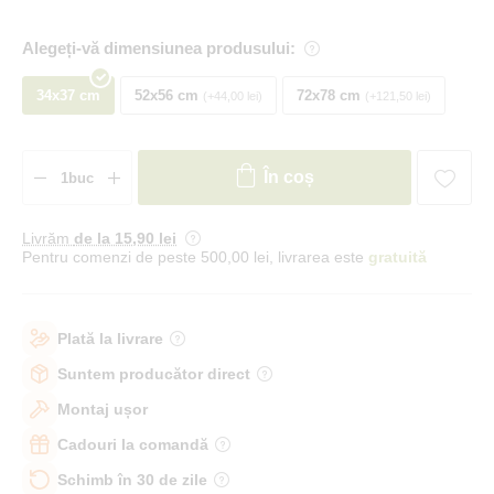
Alegeți-vă dimensiunea produsului:
34x37 cm
52x56 cm
72x78 cm
+44,00 lei
+121,50 lei
În coș
Livrăm
de la 15
,90 lei
Pentru comenzi de peste 500,00 lei, livrarea este
gratuită
Plată la livrare
Suntem producător direct
Montaj ușor
Cadouri la comandă
Schimb în 30 de zile