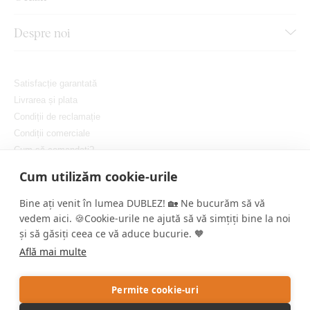
Despre noi
Satisfacție garantată
Livrarea și plata
Condiții de reclamație
Condiții comerciale
Cum să comandați?
Protejarea confidențialității dvs.
Cum utilizăm cookie-urile
Setați cookie-urile
Bine ați venit în lumea DUBLEZ! 🏡 Ne bucurăm să vă
vedem aici. 🍪Cookie-urile ne ajută să vă simțiți bine la noi
și să găsiți ceea ce vă aduce bucurie. 🧡
Află mai multe
Copyright © DUBLEZ 2026 | Toate drepturile rezervate
Permite cookie-uri
Crearea magazinelor online performante de către
RIESENIA