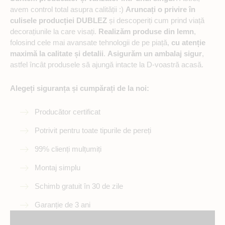
avem control total asupra calității :)
Aruncați o privire în
culisele producției DUBLEZ
și descoperiți cum prind viață
decorațiunile la care visați.
Realizăm produse din lemn
,
folosind cele mai avansate tehnologii de pe piață,
cu atenție
maximă la calitate și detalii
.
Asigurăm un ambalaj sigur
,
astfel încât produsele să ajungă intacte la D-voastră acasă.
Alegeți siguranța și cumpărați de la noi:
Producător certificat
Potrivit pentru toate tipurile de pereți
99% clienți mulțumiți
Montaj simplu
Schimb gratuit în 30 de zile
Garanție de 3 ani