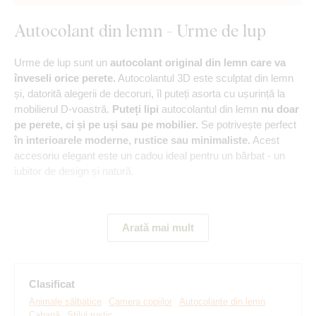
Autocolant din lemn - Urme de lup
Urme de lup sunt un
autocolant original din lemn care va
înveseli orice perete.
Autocolantul 3D este sculptat din lemn
și, datorită alegerii de decoruri, îl puteți asorta cu ușurință la
mobilierul D-voastră.
Puteți lipi
autocolantul din lemn
nu doar
pe perete, ci și pe uși sau pe mobilier.
Se potrivește perfect
în interioarele moderne, rustice sau minimaliste.
Acest
accesoriu elegant este un cadou ideal pentru un bărbat - un
iubitor de design și natură.
Semnificație:
Designul urmelor de lup simbolizează nu doar
natura sălbatică și neîmblânzită, ci și conducerea, puterea și
Arată mai mult
independența lupului singuratic.
Principalele avantaje ale produsului:
Clasificat
Animale sălbatice
Camera copiilor
Autocolante din lemn
Cabană
Stilul rustic