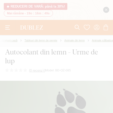
🔥 REDUCERI DE VARĂ: până la 30%!
Mai rămâne -
19o
:
16m
:
48s
corațiuni casă
Tablouri din lemn de perete
Animale din lemn
Animale sălbatice
Autocolant din lemn - Urme de
lup
(
0 recenzii
)
Model:
BD-OZ-085