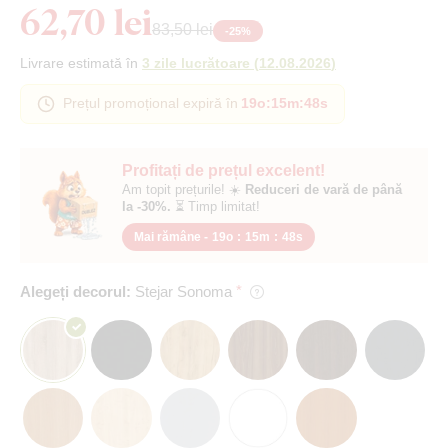
62,70 lei
83,50 lei
-
25
%
Livrare estimată în
3 zile lucrătoare
(
12.08.2026
)
Prețul promoțional expiră în
19o
:
15m
:
48s
Profitați de prețul excelent!
Am topit prețurile! ☀️
Reduceri de vară de până
la -30%.
⏳ Timp limitat!
Mai rămâne -
19o
:
15m
:
48s
Alegeți decorul:
Stejar Sonoma