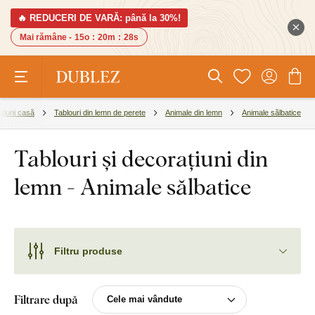
🔥 REDUCERI DE VARĂ: până la 30%!
Mai rămâne -
15o
:
20m
:
28s
țiuni casă
Tablouri din lemn de perete
Animale din lemn
Animale sălbatice
Tablouri și decorațiuni din
lemn - Animale sălbatice
Filtru produse
Filtrare după