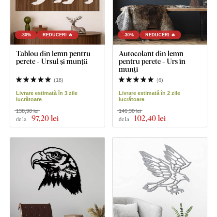
-30%
REDUCERI 🔥
-30%
REDUCERI 🔥
Tablou din lemn pentru
Autocolant din lemn
perete - Ursul și munții
pentru perete - Urs în
munți
(
18
)
(
6
)
Livrare estimată în 3 zile
Livrare estimată în 2 zile
lucrătoare
lucrătoare
138,90 lei
146,30 lei
97
,20 lei
102
,40 lei
de la
de la