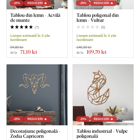
-25%
REDUCERI 🔥
-25%
REDUCERI 🔥
Tablou din lemn - Acvilă
Tablou poligonal din
de munte
lemn - Vultur
(
7
)
(
0
)
Livrare estimată în 3 zile
Livrare estimată în 3 zile
lucrătoare
lucrătoare
94,80 lei
146,30 lei
71
,10 lei
109
,70 lei
de la
de la
-25%
REDUCERI 🔥
-25%
REDUCERI 🔥
Decorațiune poligonală -
Tablou industrial - Vulpe
Zodia Capricorn
poligonală