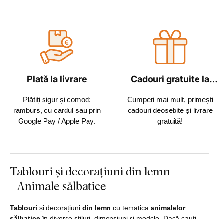
Plată la livrare
Cadouri gratuite la
fiecare comandă
Plătiți sigur și comod:
Cumperi mai mult, primești
ramburs, cu cardul sau prin
cadouri deosebite și livrare
Google Pay / Apple Pay.
gratuită!
Tablouri și decorațiuni din lemn
- Animale sălbatice
Tablouri
și decorațiuni
din lemn
cu tematica
animalelor
sălbatice
în diverse stiluri, dimensiuni și modele. Dacă cauți