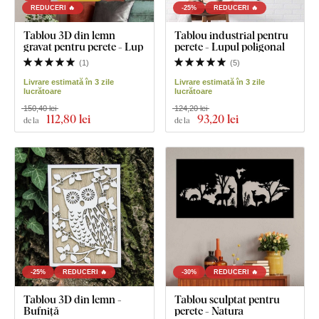
REDUCERI 🔥
-25%
REDUCERI 🔥
Tablou 3D din lemn
Tablou industrial pentru
gravat pentru perete - Lup
perete - Lupul poligonal
(
1
)
(
5
)
Livrare estimată în 3 zile
Livrare estimată în 3 zile
lucrătoare
lucrătoare
150,40 lei
124,20 lei
112
,80 lei
93
,20 lei
de la
de la
-25%
REDUCERI 🔥
-30%
REDUCERI 🔥
Tablou 3D din lemn -
Tablou sculptat pentru
Bufniță
perete - Natura