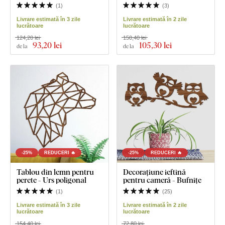
(
1
)
(
3
)
Livrare estimată în 3 zile
Livrare estimată în 2 zile
lucrătoare
lucrătoare
124,20 lei
150,40 lei
93
,20 lei
105
,30 lei
de la
de la
-25%
REDUCERI 🔥
-25%
REDUCERI 🔥
Tablou din lemn pentru
Decorațiune ieftină
perete - Urs poligonal
pentru cameră - Bufnițe
(
1
)
(
25
)
Livrare estimată în 3 zile
Livrare estimată în 2 zile
lucrătoare
lucrătoare
154,40 lei
72,80 lei