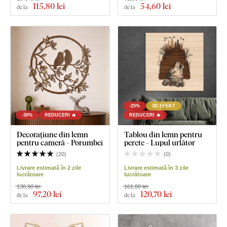
115
,80 lei
54
,60 lei
de la
de la
-25%
3D EFEKT
-30%
REDUCERI 🔥
REDUCERI 🔥
Decorațiune din lemn
Tablou din lemn pentru
pentru cameră - Porumbei
perete - Lupul urlător
(
20
)
(
0
)
Livrare estimată în 2 zile
Livrare estimată în 3 zile
lucrătoare
lucrătoare
138,90 lei
161,00 lei
97
,20 lei
120
,70 lei
de la
de la