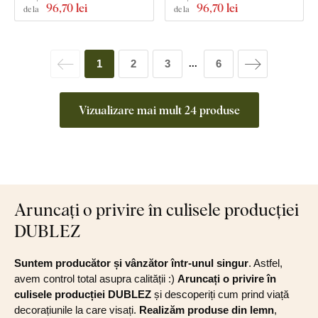
96
,70 lei
96
,70 lei
de la
de la
1
2
3
6
...
Vizualizare mai mult 24 produse
Aruncați o privire în culisele producției
DUBLEZ
Suntem producător și vânzător într-unul singur
. Astfel,
avem control total asupra calității :)
Aruncați o privire în
culisele producției DUBLEZ
și descoperiți cum prind viață
decorațiunile la care visați.
Realizăm produse din lemn
,