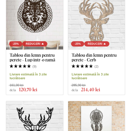
-25%
REDUCERI 🔥
-25%
REDUCERI 🔥
Tablou din lemn pentru
Tablou din lemn pentru
perete - Lup într-o ramă
perete - Cerb
(
9
)
(
2
)
Livrare estimată în 3 zile
Livrare estimată în 3 zile
lucrătoare
lucrătoare
161,00 lei
285,90 lei
120
,70 lei
214
,40 lei
de la
de la