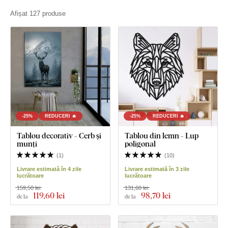
Afișat 127 produse
-25%
REDUCERI 🔥
-25%
REDUCERI 🔥
Tablou decorativ - Cerb și
Tablou din lemn - Lup
munți
poligonal
(
1
)
(
10
)
Livrare estimată în 4 zile
Livrare estimată în 3 zile
lucrătoare
lucrătoare
159,50 lei
131,60 lei
119
,60 lei
98
,70 lei
de la
de la