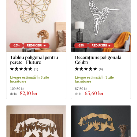
-25%
REDUCERI 🔥
-25%
REDUCERI 🔥
Tablou poligonal pentru
Decorațiune poligonală -
perete - Fluture
Colibri
(
1
)
(
6
)
Livrare estimată în 3 zile
Livrare estimată în 3 zile
lucrătoare
lucrătoare
109,50 lei
87,50 lei
82
,10 lei
65
,60 lei
de la
de la