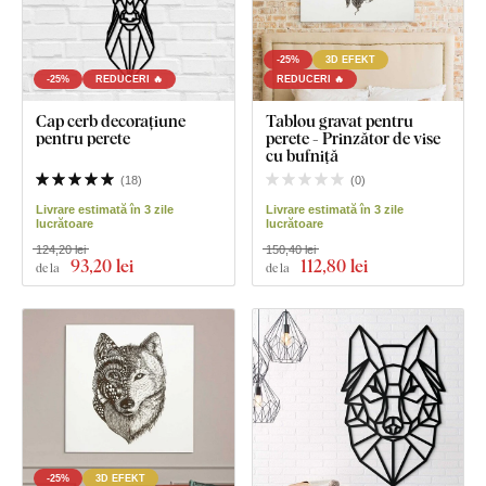
-25%
3D EFEKT
-25%
REDUCERI 🔥
REDUCERI 🔥
Cap cerb decorațiune
Tablou gravat pentru
pentru perete
perete - Prinzător de vise
cu bufniță
(
18
)
(
0
)
Livrare estimată în 3 zile
Livrare estimată în 3 zile
lucrătoare
lucrătoare
124,20 lei
150,40 lei
93
,20 lei
112
,80 lei
de la
de la
-25%
3D EFEKT