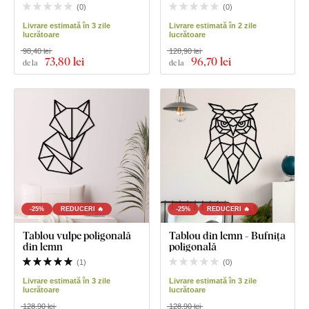
(
0
)
(
0
)
Livrare estimată în 3 zile
Livrare estimată în 2 zile
lucrătoare
lucrătoare
98,40 lei
128,90 lei
73
,80 lei
96
,70 lei
de la
de la
-25%
REDUCERI 🔥
-25%
REDUCERI 🔥
Tablou vulpe poligonală
Tablou din lemn - Bufnița
din lemn
poligonală
(
1
)
(
0
)
Livrare estimată în 3 zile
Livrare estimată în 3 zile
lucrătoare
lucrătoare
128,90 lei
128,90 lei