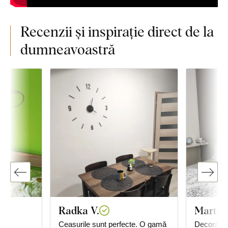
Recenzii și inspirație direct de la
dumneavoastră
Radka V.
Marta 
ru
Ceasurile sunt perfecte. O gamă
Decorare 