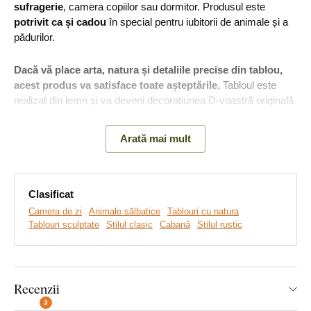
sufragerie
, camera copiilor sau dormitor. Produsul este
potrivit ca și cadou
în special pentru iubitorii de animale și a
pădurilor.
Dacă vă place arta, natura și detaliile precise din tablou,
acest produs va satisface toate așteptările.
Tabloul este
realizat din lemn și va deveni decorațiunea D-voastră originală
și de nelipsit pentru casă.
Arată mai mult
Principalele avantaje ale produsului:
Clasificat
Tablou sculptat din lemn
Camera de zi
Animale sălbatice
Tablouri cu natura
Tablouri sculptate
Stilul clasic
Cabană
Stilul rustic
Multe decoruri din care să alegeți
Montare simplă pe perete
Tablou la modă pentru perete
Recenzii
3