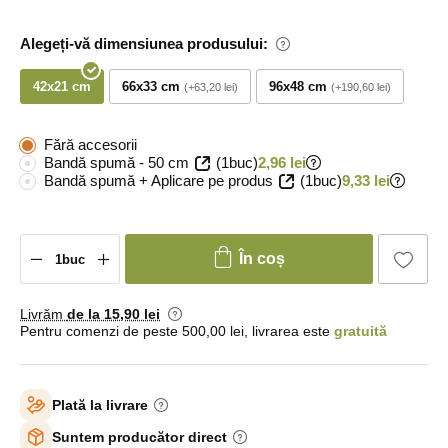
Alegeți-vă dimensiunea produsului:
42x21 cm
66x33 cm
96x48 cm
+63,20 lei
+190,60 lei
Fără accesorii
Bandă spumă - 50 cm
(1buc)
2,96 lei
Bandă spumă + Aplicare pe produs
(1buc)
9,33 lei
În coș
Livrăm
de la 15
,90 lei
Pentru comenzi de peste 500,00 lei, livrarea este
gratuită
Plată la livrare
Suntem producător direct