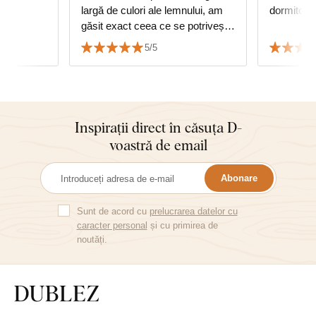
largă de culori ale lemnului, am
dormitorul
găsit exact ceea ce se potrivește
cu mobilierul. Montaj ușor în doi
5/5
😊
Inspirații direct în căsuța D-
voastră de email
Abonare
Sunt de acord cu
prelucrarea datelor cu
caracter personal
și cu primirea de
noutăți.