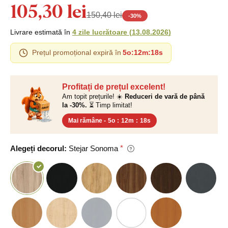
105,30 lei
150,40 lei
-
30
%
Livrare estimată în
4 zile lucrătoare
(
13.08.2026
)
Prețul promoțional expiră în
5o
:
12m
:
17s
Profitați de prețul excelent!
Am topit prețurile! ☀️
Reduceri de vară de până
la -30%.
⏳ Timp limitat!
Mai rămâne -
5o
:
12m
:
17s
Alegeți decorul:
Stejar Sonoma