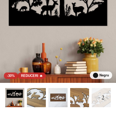
Negru
-30%
REDUCERI 🔥
+ 2