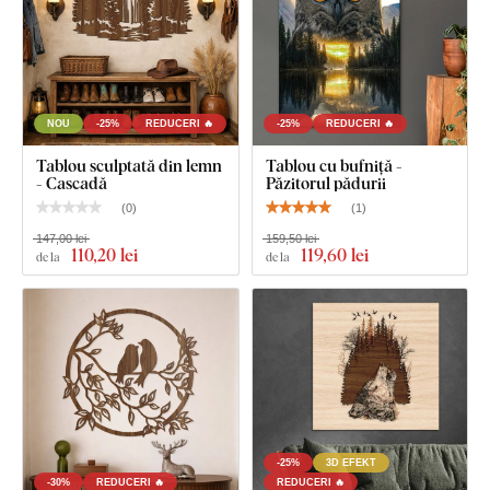
NOU
-25%
REDUCERI 🔥
-25%
REDUCERI 🔥
Tablou sculptată din lemn
Tablou cu bufniță -
- Cascadă
Păzitorul pădurii
(
0
)
(
1
)
147,00 lei
159,50 lei
110
,20 lei
119
,60 lei
de la
de la
-25%
3D EFEKT
-30%
REDUCERI 🔥
REDUCERI 🔥