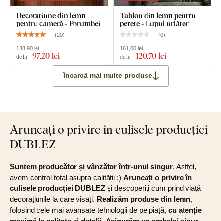
Decorațiune din lemn
Tablou din lemn pentru
pentru cameră - Porumbei
perete - Lupul urlător
(
20
)
(
0
)
138,90 lei
161,00 lei
97
,20 lei
120
,70 lei
de la
de la
Încarcă mai multe produse
Aruncați o privire în culisele producției
DUBLEZ
Suntem producător și vânzător într-unul singur
. Astfel,
avem control total asupra calității :)
Aruncați o privire în
culisele producției DUBLEZ
și descoperiți cum prind viață
decorațiunile la care visați.
Realizăm produse din lemn
,
folosind cele mai avansate tehnologii de pe piață,
cu atenție
maximă la calitate și detalii
.
Asigurăm un ambalaj sigur
,