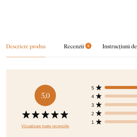
Descriere produs
Recenzii
Instrucțiuni d
6
5
5,0
4
3
2
1
Vizualizare toate recenziile