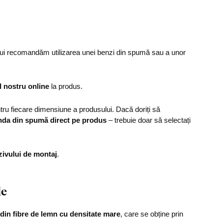
ului recomandăm utilizarea unei benzi din spumă sau a unor
l nostru online
la produs.
u fiecare dimensiune a produsului. Dacă doriți să
nda din spumă direct pe produs
– trebuie doar să selectați
zivului de montaj
.
le
din fibre de lemn cu densitate mare
, care se obține prin