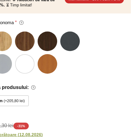
0%.
⏳ Timp limitat!
 Sonoma
 produsului:
m
+205,80 lei
,30 lei
-
31
%
ucrătoare
(
12.08.2026
)