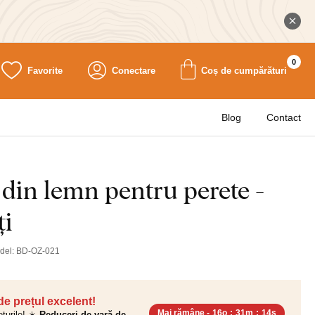
0
Favorite
Conectare
Coș de cumpărături
Blog
Contact
din lemn pentru perete -
ți
del:
BD-OZ-021
 de prețul excelent!
Mai rămâne -
16o
:
31m
:
12s
ețurile! ☀️
Reduceri de vară de