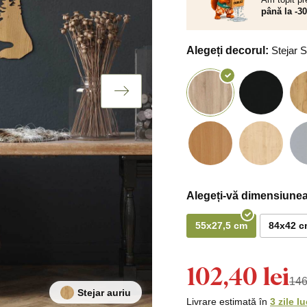
până la -3
Alegeți decorul:
Stejar
Alegeți-vă dimensiunea
55x27,5 cm
84x42 c
102,40 lei
146
Stejar auriu
Livrare estimată în
3 zile l