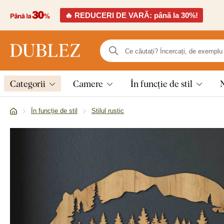
🔥 REDUCERI DE VARĂ: până la 30%!
Categorii
Camere
În funcție de stil
În funcție de stil
Stilul rustic