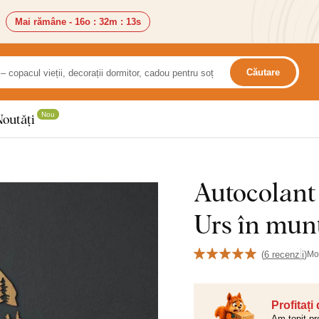
Mai rămâne -
16o
:
32m
:
13s
Căutare
Nou
Noutăți
Autocolant 
Urs în mun
(
6 recenzii
)
Mo
Profitați
Am topit pr