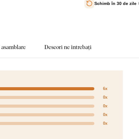
Schimb în 30 de zile
e asamblare
Deseori ne întrebați
6x
0x
0x
0x
0x