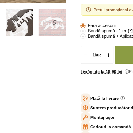
Prețul promoțional ex
+ 5
Fără accesorii
Bandă spumă - 1 m
Bandă spumă + Aplicat
Livrăm
de la 19
,90 lei
Pe
Plată la livrare
Suntem producător d
Montaj ușor
Cadouri la comandă