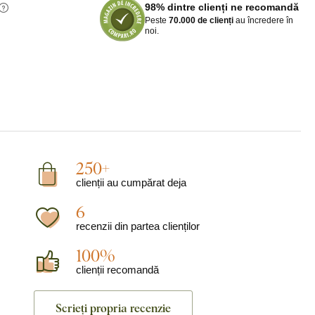
98% dintre clienți ne recomandă
Peste
70.000 de clienți
au încredere în
noi.
250+
clienții au cumpărat deja
6
recenzii din partea clienților
100%
clienții recomandă
Scrieți propria recenzie