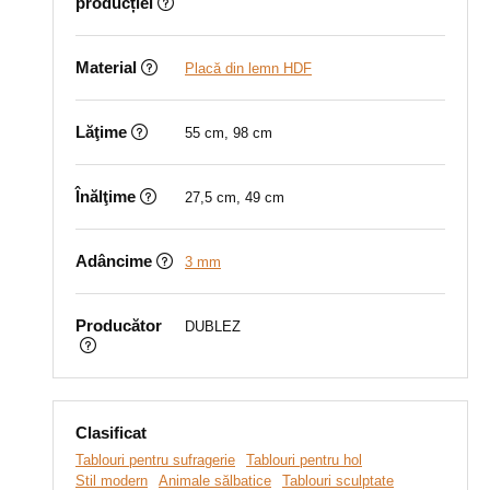
producției
Material
Placă din lemn HDF
Lăţime
55 cm, 98 cm
Înălţime
27,5 cm, 49 cm
Adâncime
3 mm
Producător
DUBLEZ
Clasificat
Tablouri pentru sufragerie
Tablouri pentru hol
Stil modern
Animale sălbatice
Tablouri sculptate