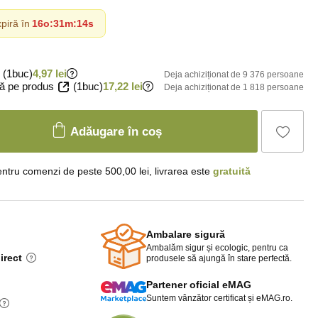
piră în
16o
:
31m
:
12s
(1buc)
4,97 lei
Deja achiziționat de 9 376 persoane
ă pe produs
(1buc)
17,22 lei
Deja achiziționat de 1 818 persoane
Adăugare în coș
ntru comenzi de peste 500,00 lei, livrarea este
gratuită
Ambalare sigură
Ambalăm sigur și ecologic, pentru ca
irect
produsele să ajungă în stare perfectă.
Partener oficial eMAG
Suntem vânzător certificat și eMAG.ro.