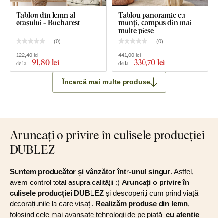
Tablou din lemn al
Tablou panoramic cu
orașului - Bucharest
munți, compus din mai
multe piese
(
0
)
(
0
)
122,40 lei
441,00 lei
91
,80 lei
330
,70 lei
de la
de la
Încarcă mai multe produse
Aruncați o privire în culisele producției
DUBLEZ
Suntem producător și vânzător într-unul singur
. Astfel,
avem control total asupra calității :)
Aruncați o privire în
culisele producției DUBLEZ
și descoperiți cum prind viață
decorațiunile la care visați.
Realizăm produse din lemn
,
folosind cele mai avansate tehnologii de pe piață,
cu atenție