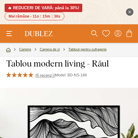
🔥 REDUCERI DE VARĂ: până la 30%!
Mai rămâne -
11o
:
15m
:
36s
Camere
Camera de zi
Tablouri pentru sufragerie
Tablou modern living - Râul
(
6 recenzii
)
Model:
BD-NS-188