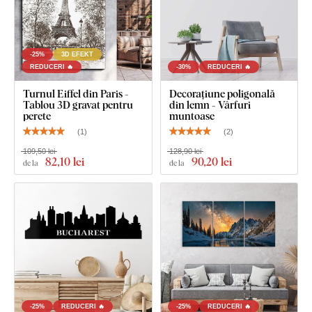
-25%
3D EFEKT
REDUCERI 🔥
-30%
REDUCERI 🔥
Turnul Eiffel din Paris -
Decorațiune poligonală
Tablou 3D gravat pentru
din lemn - Vârfuri
perete
muntoase
(
1
)
(
2
)
109,50 lei
128,90 lei
82
,10 lei
90
,20 lei
de la
de la
-25%
REDUCERI 🔥
-25%
REDUCERI 🔥