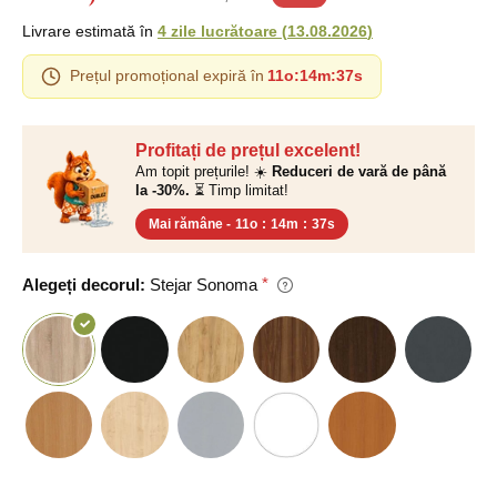
Livrare estimată în
4 zile lucrătoare
(
13.08.2026
)
Prețul promoțional expiră în
11o
:
14m
:
36s
Profitați de prețul excelent!
Am topit prețurile! ☀️
Reduceri de vară de până
la -30%.
⏳ Timp limitat!
Mai rămâne -
11o
:
14m
:
36s
Alegeți decorul:
Stejar Sonoma