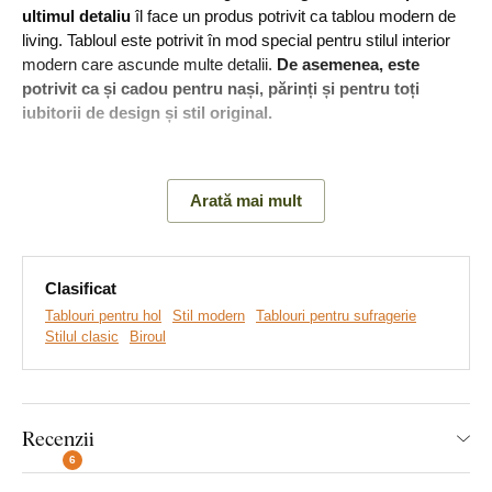
ultimul detaliu
îl face un produs potrivit ca tablou modern de
living. Tabloul este potrivit în mod special pentru stilul interior
modern care ascunde multe detalii.
De asemenea, este
potrivit ca și cadou pentru nași, părinți și pentru toți
iubitorii de design și stil original.
Semnificație
: Designul conceput cu precizie al produsului
trezește interesul fiecărui oaspete.
Arată mai mult
Principalele avantaje ale produsului:
Clasificat
Tablouri pentru hol
Stil modern
Tablouri pentru sufragerie
Decorațiune frumoasă pentru interior
Stilul clasic
Biroul
Material din lemn de 3 mm grosime
Alegerea diferitelor decoruri
Recenzii
Tabloul creează un efect 3D
6
Producție ecologică din lemn