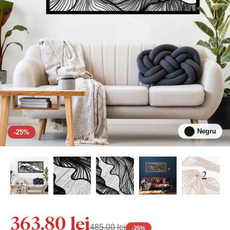
Negru
-25%
+ 2
363,80 lei
485,00 lei
-
25
%