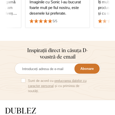
e. O gamă
Imaginile cu Sonic l-au bucurat
Îți mulțum
ului, am
foarte mult pe fiul nostru, este
produsul 
potrivește
desenele lui preferate.
și cu sigu
or în doi
mea achiz
5/5
căldură!
Inspirații direct în căsuța D-
voastră de email
Abonare
Sunt de acord cu
prelucrarea datelor cu
caracter personal
și cu primirea de
noutăți.