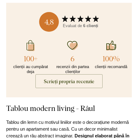
4,8
Evaluat de
6 clienți
100+
6
100%
clienții au cumpărat
recenzii din partea
clienții recomandă
deja
clienților
Scrieți propria recenzie
Tablou modern living - Râul
Tablou din lemn cu motivul liniilor este o decorațiune modernă
pentru un apartament sau casă. Cu un decor minimalist
creează un râu abstract imaginar.
Designul elaborat până în