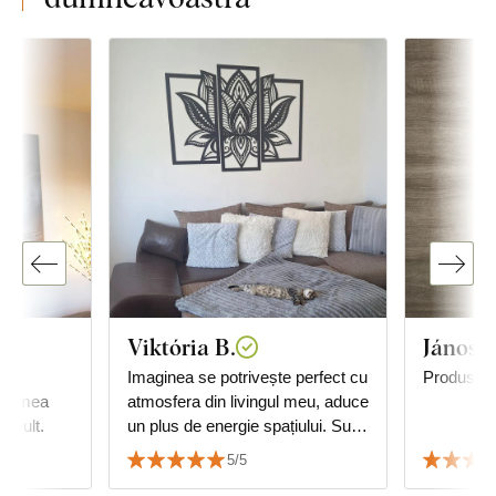
Viktória B.
János T
cu
Imaginea se potrivește perfect cu
Produs foa
ima mea
atmosfera din livingul meu, aduce
c mult.
un plus de energie spațiului. Sunt
foarte mulțumit de calitate și de
5/5
serviciu.