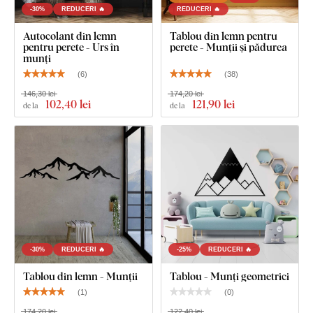
-30%
REDUCERI 🔥
REDUCERI 🔥
Autocolant din lemn
Tablou din lemn pentru
pentru perete - Urs în
perete - Munții și pădurea
munți
(
6
)
(
38
)
146,30 lei
174,20 lei
102
,40 lei
121
,90 lei
de la
de la
-30%
REDUCERI 🔥
-25%
REDUCERI 🔥
Tablou din lemn - Munții
Tablou - Munți geometrici
(
1
)
(
0
)
174,20 lei
122,40 lei