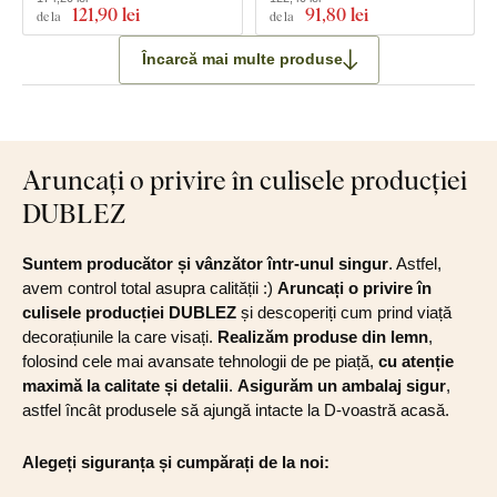
121
,90 lei
91
,80 lei
de la
de la
Încarcă mai multe produse
Aruncați o privire în culisele producției
DUBLEZ
Suntem producător și vânzător într-unul singur
. Astfel,
avem control total asupra calității :)
Aruncați o privire în
culisele producției DUBLEZ
și descoperiți cum prind viață
decorațiunile la care visați.
Realizăm produse din lemn
,
folosind cele mai avansate tehnologii de pe piață,
cu atenție
maximă la calitate și detalii
.
Asigurăm un ambalaj sigur
,
astfel încât produsele să ajungă intacte la D-voastră acasă.
Alegeți siguranța și cumpărați de la noi: