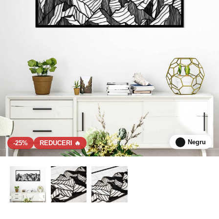
Negru
-25%
REDUCERI 🔥