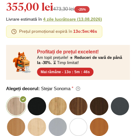
355,00 lei
473,30 lei
-
25
%
Livrare estimată în
4 zile lucrătoare
(
13.08.2026
)
Prețul promoțional expiră în
13o
:
5m
:
45s
Profitați de prețul excelent!
Am topit prețurile! ☀️
Reduceri de vară de până
la -30%.
⏳ Timp limitat!
Mai rămâne -
13o
:
5m
:
45s
Alegeți decorul:
Stejar Sonoma