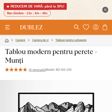
🔥 REDUCERI DE VARĂ: până la 30%!
Mai rămâne -
13o
:
6m
:
46s
Camere
Camera de zi
Tablouri pentru sufragerie
Tablou modern pentru perete -
Munți
(
4 revizuire
)
Model:
BD-NS-150