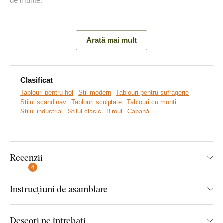
de munte.
Principalele avantaje ale produsului:
Arată mai mult
Cadou frumos pentru turist
Material din lemn de 3 mm grosime
Clasificat
Tablouri pentru hol
Stil modern
Tablouri pentru sufragerie
Alegerea diferitelor decoruri
Stilul scandinav
Tablouri sculptate
Tablouri cu munți
Stilul industrial
Stilul clasic
Biroul
Cabană
Tabloul creează un efect 3D
Producție ecologică din lemn
Recenzii
4
Instrucțiuni de asamblare
Montaj pe care îl poate realiza
oricine:
Deseori ne întrebați