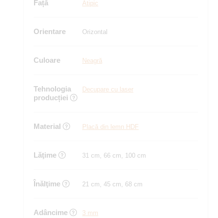
Față
Atipic
Orientare
Orizontal
Culoare
Neagră
Tehnologia
Decupare cu laser
producției
Material
Placă din lemn HDF
Lăţime
31 cm, 66 cm, 100 cm
Înălţime
21 cm, 45 cm, 68 cm
Adâncime
3 mm