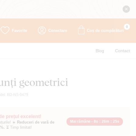
0
Favorite
Conectare
Coș de cumpărături
Blog
Contact
unți geometrici
del:
BD-NS-0479
 de prețul excelent!
Mai rămâne -
8o
:
26m
:
23s
ețurile! ☀️
Reduceri de vară de
0%.
⏳ Timp limitat!