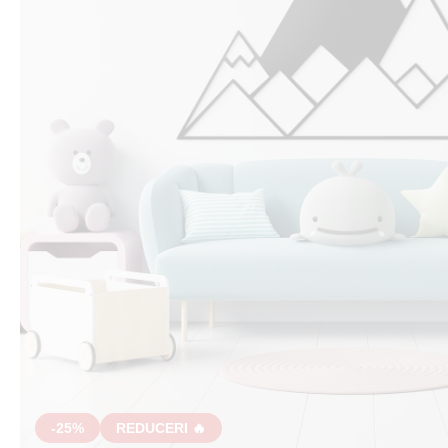
-25%
REDUCERI 🔥