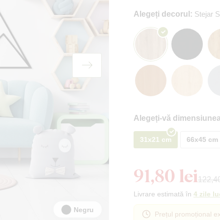
Alegeți decorul:
Stejar
Alegeți-vă dimensiunea
31x21 cm
66x45 cm
91,80 lei
122,40
Livrare estimată în
4 zile l
Negru
Prețul promoțional ex