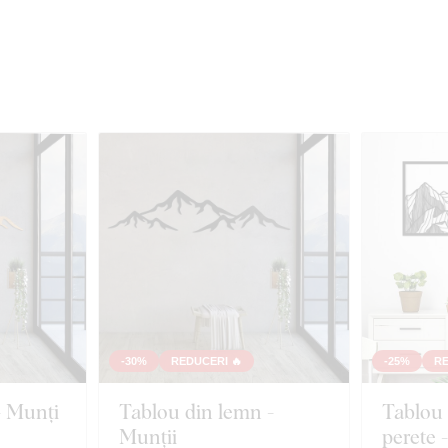
-30%
REDUCERI 🔥
-25%
RE
- Munți
Tablou din lemn -
Tablou
Munții
perete 