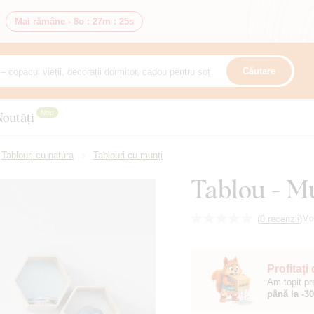
Mai rămâne -
8o
:
27m
:
23s
Căutare
Nou
Noutăți
Tablouri cu natura
Tablouri cu munți
Tablou - M
(
0 recenzii
)
Mo
Profitați
Am topit pr
până la -3