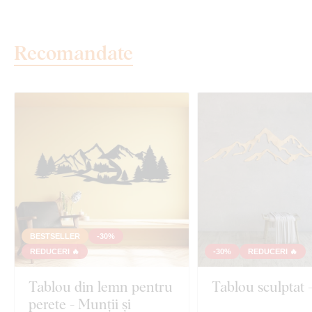
Recomandate
BESTSELLER
-30%
REDUCERI 🔥
-30%
REDUCERI 🔥
Tablou din lemn pentru
Tablou sculptat 
perete - Munții și