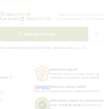
(1buc)
2,96 lei
Deja achiziționat de 113 persoane
e pe produs
(1buc)
9,33 lei
Deja achiziționat de 1 678 persoane
Adăugare în coș
ntru comenzi de peste 500,00 lei, livrarea este
gratuită
Ambalare sigură
Ambalăm sigur și ecologic, pentru ca
irect
produsele să ajungă în stare perfectă.
Partener oficial eMAG
Suntem vânzător certificat și eMAG.ro.
98% dintre clienți ne recomandă
Peste
70.000 de clienți
au încredere în
noi.