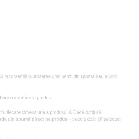
ului recomandăm utilizarea unei benzi din spumă sau a unor
l nostru online
la produs.
u fiecare dimensiune a produsului. Dacă doriți să
nda din spumă direct pe produs
– trebuie doar să selectați