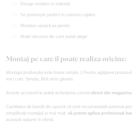
Design modern și solicitat
Se potrivește perfect în camera copiilor
Montare ușoară pe perete
Multe decoruri din care puteți alege
Montaj pe care îl poate realiza oricine:
Montajul produsului este foarte simplu :) Pentru agățarea produs
mici cuie. Simplu, fără nicio găurire.
Aceste accesorii le puteți achiziționa comod
direct din magazinu
Cantitatea de bandă din spumă vă este recomandată automat pentr
simplificați montajul și mai mult,
vă putem aplica profesional ba
această opțiune în ofertă.