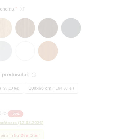
 Sonoma
 produsului:
100x68 cm
+97,10 lei
+194,30 lei
 lei
-
25
%
ucrătoare
(
12.08.2026
)
piră în
8o
:
26m
:
23s