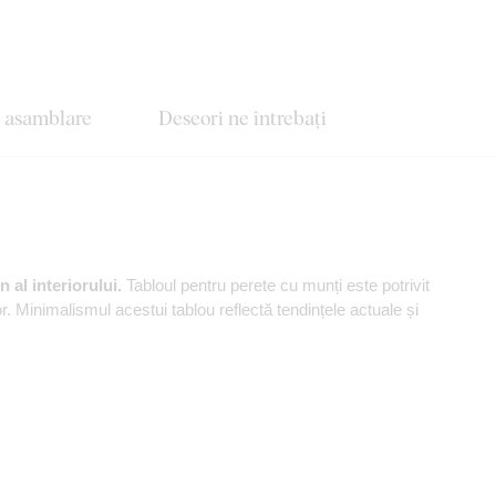
e asamblare
Deseori ne întrebați
 al interiorului.
Tabloul pentru perete cu munți este potrivit
. Minimalismul acestui tablou reflectă tendințele actuale și