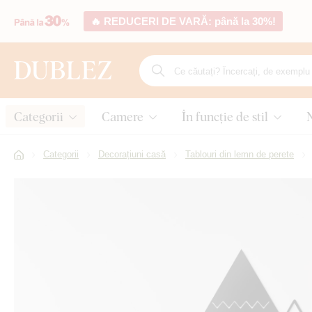
🔥 REDUCERI DE VARĂ: până la 30%!
Categorii
Camere
În funcție de stil
Categorii
Decorațiuni casă
Tablouri din lemn de perete