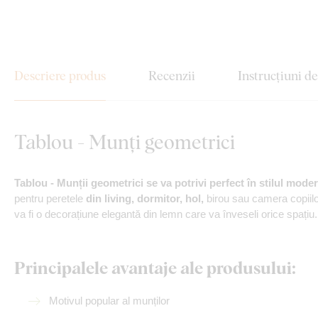
Descriere produs
Recenzii
Instrucțiuni d
Tablou - Munți geometrici
Tablou - Munții geometrici se va potrivi perfect în stilul modern
pentru peretele
din living, dormitor, hol,
birou sau camera copiilor
va fi o decorațiune elegantă din lemn care va înveseli orice spațiu.
Principalele avantaje ale produsului:
Motivul popular al munților