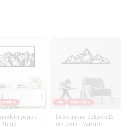
DUCERI 🔥
-30%
REDUCERI 🔥
 modern pentru
Decorațiune poligonală
- Munți
din lemn - Vârfuri