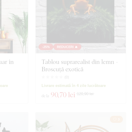
-25%
REDUCERI 🔥
uar în
Tablou suprarealist din lemn -
Broscuță exotică
(
0
)
toare
Livrare estimată în 4 zile lucrătoare
90
,70 lei
120,90 lei
de la
3