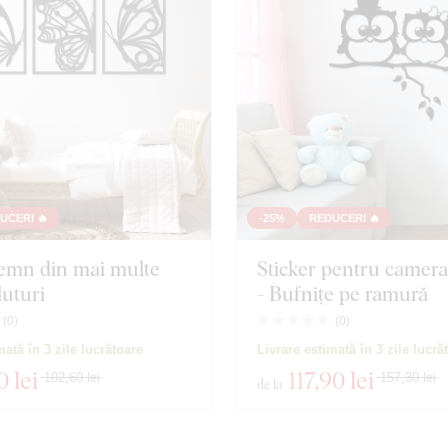
UCERI 🔥
-25%
REDUCERI 🔥
lemn din mai multe
Sticker pentru camera
luturi
- Bufnițe pe ramură
(
0
)
(
0
)
mată în 3 zile lucrătoare
Livrare estimată în 3 zile lucră
0 lei
117
,90 lei
102,60 lei
157,30 lei
de la