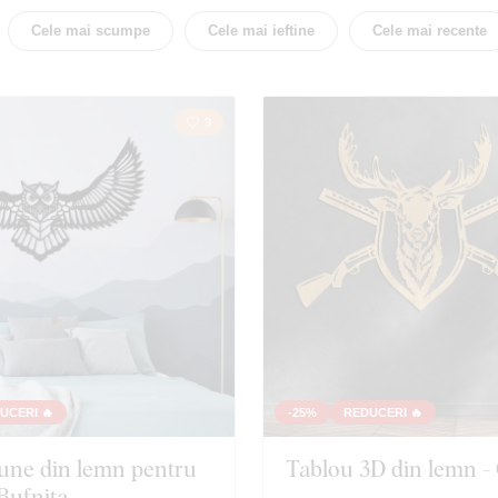
e
Flori
Țară
Cele mai scumpe
Cele mai ieftine
Cele mai recente
se
Mandala
Fluturi
3
Copac
Inima
Animal
Insect
UCERI 🔥
-25%
REDUCERI 🔥
une din lemn pentru
Tablou 3D din lemn -
 Bufnița