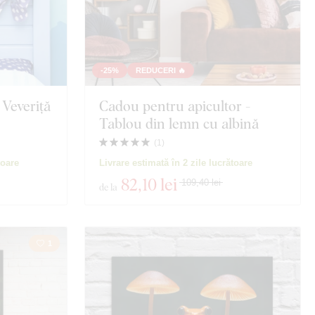
-25%
REDUCERI 🔥
 Veveriță
Cadou pentru apicultor -
Tablou din lemn cu albină
(
1
)
toare
Livrare estimată în 2 zile lucrătoare
82
,10 lei
109,40 lei
de la
1