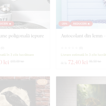
UCERI 🔥
-25%
REDUCERI 🔥
une poligonală iepure
Autocolant din lemn -
(
0
)
(
0
)
mată în 3 zile lucrătoare
Livrare estimată în 3 zile lucră
0 lei
72
,40 lei
103,00 lei
96,50 lei
de la
1