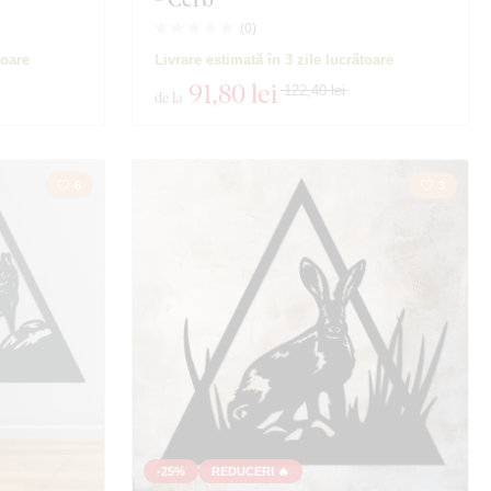
(
0
)
toare
Livrare estimată în 3 zile lucrătoare
91
,80 lei
122,40 lei
de la
6
3
-25%
REDUCERI 🔥