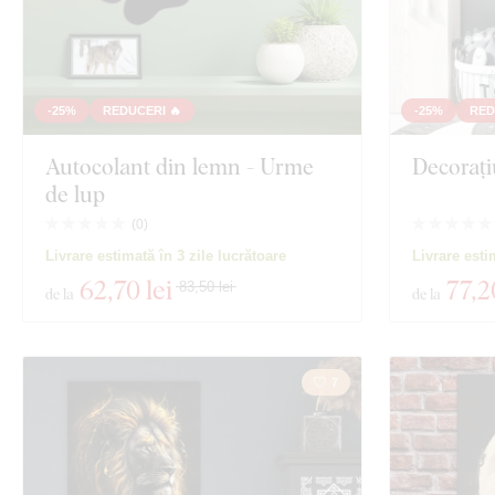
-25%
REDUCERI 🔥
-25%
RED
Autocolant din lemn - Urme
Decorați
de lup
(
0
)
Livrare estimată în 3 zile lucrătoare
Livrare esti
62
,70 lei
77
,2
83,50 lei
de la
de la
7