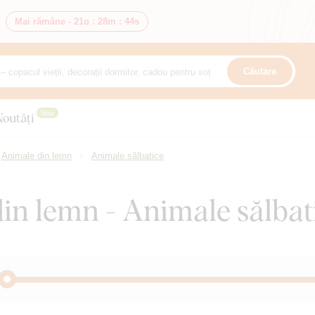
Mai rămâne -
21o
:
28m
:
42s
Căutare
Nou
Noutăți
Animale din lemn
Animale sălbatice
din lemn - Animale sălbat