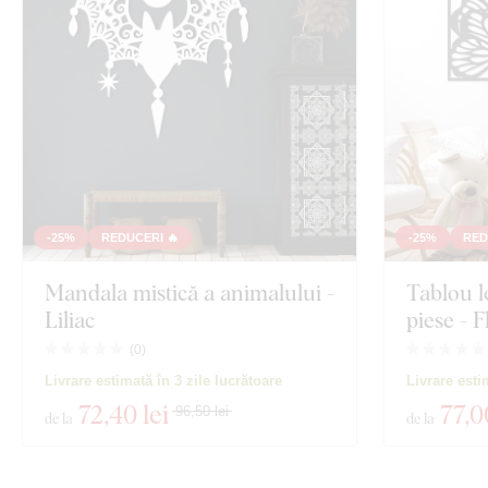
-25%
REDUCERI 🔥
-25%
RED
Mandala mistică a animalului -
Tablou 
Liliac
piese - F
(
0
)
Livrare estimată în 3 zile lucrătoare
Livrare esti
72
,40 lei
77
,0
96,50 lei
de la
de la