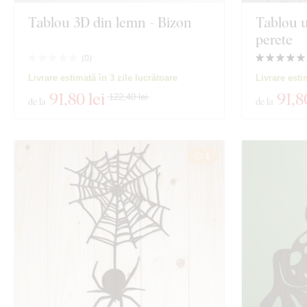
Tablou 3D din lemn - Bizon
Tablou u
perete
(
0
)
Livrare estimată în 3 zile lucrătoare
Livrare esti
91
,80 lei
91
,8
122,40 lei
de la
de la
1