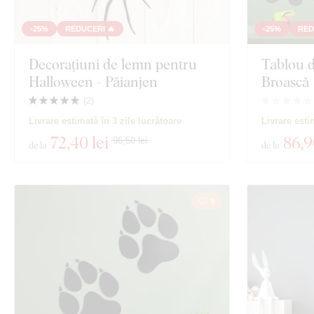
-25%
REDUCERI 🔥
-25%
RED
Decorațiuni de lemn pentru
Tablou d
Halloween - Păianjen
Broască
(
2
)
Livrare estimată în 3 zile lucrătoare
Livrare esti
72
,40 lei
86
,9
96,50 lei
de la
de la
9