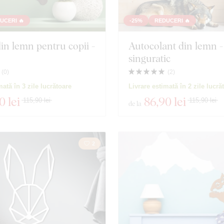
UCERI 🔥
-25%
REDUCERI 🔥
in lemn pentru copii -
Autocolant din lemn 
singuratic
(
0
)
(
2
)
mată în 3 zile lucrătoare
Livrare estimată în 2 zile lucră
0 lei
86
,90 lei
115,90 lei
115,90 lei
de la
2