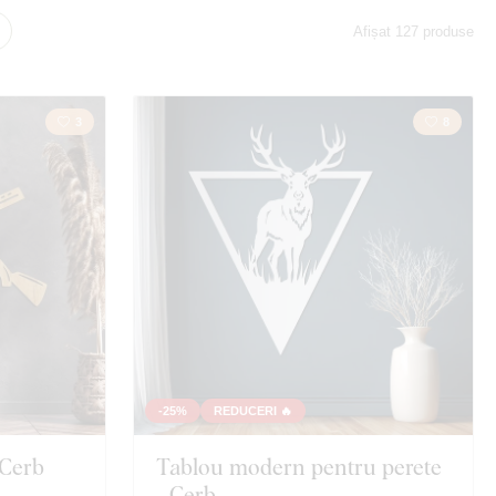
Dragoste
Afișat 127 produse
Natură
3
8
Bufnițe
e
Film
-25%
REDUCERI 🔥
 Cerb
Tablou modern pentru perete
- Cerb