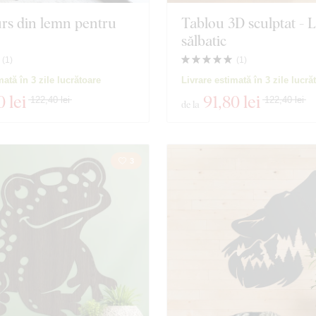
rs din lemn pentru
Tablou 3D sculptat - 
sălbatic
(
1
)
(
1
)
mată în 3 zile lucrătoare
Livrare estimată în 3 zile lucră
0 lei
91
,80 lei
122,40 lei
122,40 lei
de la
3