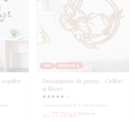
-25%
REDUCERI 🔥
 copiilor
Decorațiune de perete - Colibri
și floare
(
1
)
toare
Livrare estimată în 3 zile lucrătoare
77
,70 lei
103,70 lei
de la