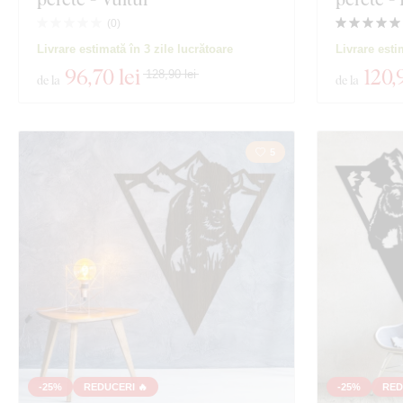
Material
(
0
)
Vizualizare 127
Livrare estimată în 3 zile lucrătoare
Livrare esti
Adâncime
96
,70 lei
120
,
128,90 lei
de la
de la
5
-25%
REDUCERI 🔥
-25%
RED