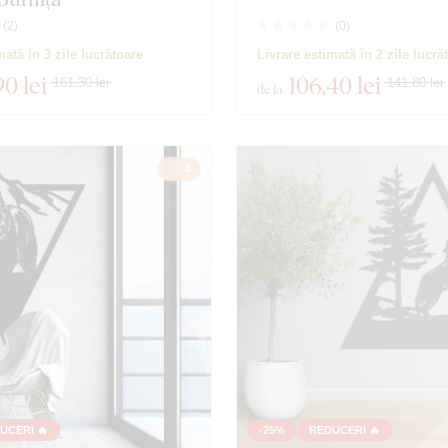
(
2
)
(
0
)
 produse
Închidere filtrul
mată în 3 zile lucrătoare
Livrare estimată în 2 zile lucră
90 lei
106
,40 lei
161,30 lei
141,80 lei
de la
4
UCERI 🔥
-25%
REDUCERI 🔥