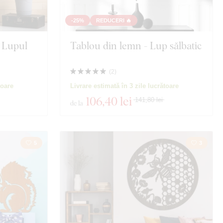
-25%
REDUCERI 🔥
- Lupul
Tablou din lemn - Lup sălbatic
(
2
)
toare
Livrare estimată în 3 zile lucrătoare
106
,40 lei
141,80 lei
de la
5
3