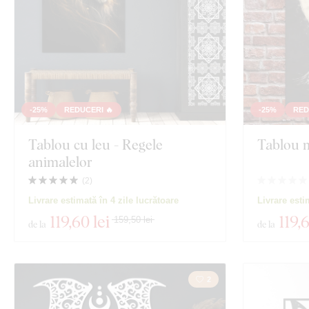
-25%
REDUCERI 🔥
-25%
RED
Tablou cu leu - Regele
Tablou m
animalelor
(
2
)
Livrare estimată în 4 zile lucrătoare
Livrare esti
119
,60 lei
119
,
159,50 lei
de la
de la
2