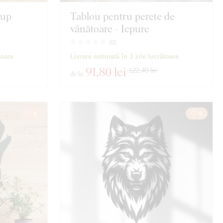
Lup
Tablou pentru perete de
vânătoare - Iepure
(
0
)
toare
Livrare estimată în 3 zile lucrătoare
91
,80 lei
122,40 lei
de la
6
6