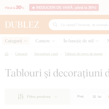
🔥 REDUCERI DE VARĂ: până la 30%!
Categorii
Camere
În funcție de stil
Categorii
Decorațiuni casă
Tablouri din lemn de perete
Tablouri și decorațiuni 
Filtru produse
Preț
Motiv
Motiv