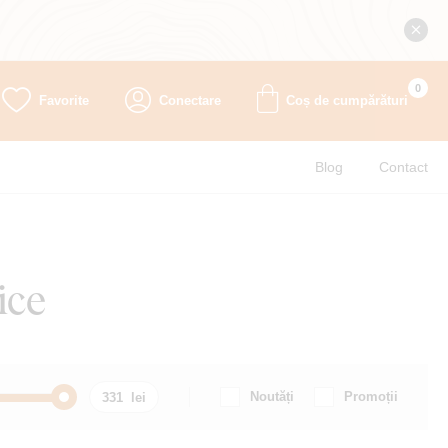
0
Favorite
Conectare
Coș de cumpărături
Blog
Contact
ice
Noutăți
Promoții