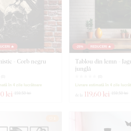
UCERI 🔥
-25%
REDUCERI 🔥
istic - Corb negru
Tablou din lemn - Jag
junglă
(
0
)
(
0
)
mată în 4 zile lucrătoare
Livrare estimată în 4 zile lucră
60 lei
119
,60 lei
159,50 lei
159,50 lei
de la
1