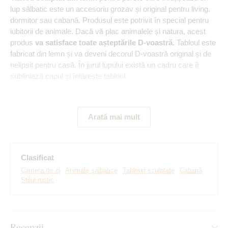
lup sălbatic este un accesoriu grozav și original pentru living,
dormitor sau cabană. Produsul este potrivit în special pentru
iubitorii de animale. Dacă vă plac animalele și natura, acest
produs
va satisface toate așteptările D-voastră.
Tabloul este
fabricat din lemn și va deveni decorul D-voastră original și de
nelipsit pentru casă. În jurul lupului există un cadru care îi
subliniază capul și întărește tabloul.
Semnificație:
Lup modern și neînfricat
, care
simbolizează
puterea, curajul, victoria
, dar și coeziunea maternă
Arată mai mult
(Romulus și Rémus). Privirea directă a lupului
stârnește
privitorului
respect natural
.
Avantaje ale produsului:
Clasificat
Camera de zi
Animale sălbatice
Tablouri sculptate
Cabană
Stilul rustic
Tablou sculptat din lemn
Multe decoruri din care să alegeți
Montare simplă pe perete
Recenzii