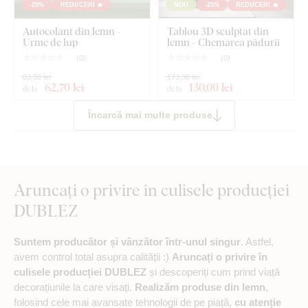
-25%
REDUCERI 🔥
NOU
-25%
REDUCERI 🔥
Autocolant din lemn -
Tablou 3D sculptat din
Urme de lup
lemn - Chemarea pădurii
(
0
)
(
0
)
83,50 lei
173,30 lei
62
,70 lei
130
,00 lei
de la
de la
Încarcă mai multe produse
Aruncați o privire în culisele producției
DUBLEZ
Suntem producător și vânzător într-unul singur
. Astfel,
avem control total asupra calității :)
Aruncați o privire în
culisele producției DUBLEZ
și descoperiți cum prind viață
decorațiunile la care visați.
Realizăm produse din lemn
,
folosind cele mai avansate tehnologii de pe piață,
cu atenție