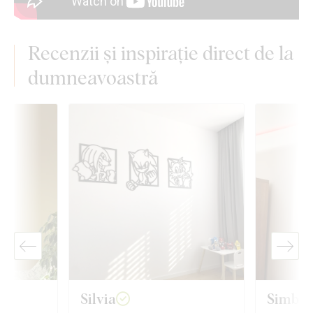
Recenzii și inspirație direct de la
dumneavoastră
Silvia
Simbot