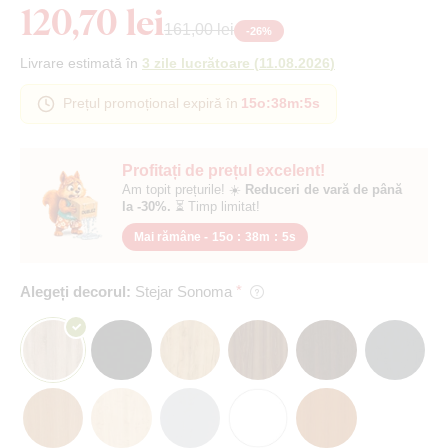
120,70 lei
161,00 lei
-
26
%
Livrare estimată în
3 zile lucrătoare
(
11.08.2026
)
Prețul promoțional expiră în
15o
:
38m
:
4s
Profitați de prețul excelent!
Am topit prețurile! ☀️
Reduceri de vară de până
la -30%.
⏳ Timp limitat!
Mai rămâne -
15o
:
38m
:
4s
Alegeți decorul:
Stejar Sonoma