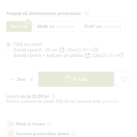
Alegeți-vă dimensiunea produsului:
33x33 cm
66x66 cm
87x87 cm
+109,80 lei
+220,90 lei
Fără accesorii
Bandă spumă - 25 cm
(1buc)
1,96 lei
Bandă spumă + Aplicare pe produs
(1buc)
9,33 lei
În coș
Livrăm
de la 15
,90 lei
Pentru comenzi de peste 500,00 lei, livrarea este
gratuită
Plată la livrare
Suntem producător direct