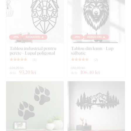
-25%
REDUCERI 🔥
-25%
REDUCERI 🔥
Tablou industrial pentru
Tablou din lemn - Lup
perete - Lupul poligonal
sălbatic
(
5
)
(
2
)
124,20 lei
141,80 lei
93
,20 lei
106
,40 lei
de la
de la