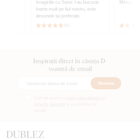
,
Imaginile cu Sonic l-au bucurat
Minunat!
foarte mult pe fiul nostru, este
desenele lui preferate.
5/5
Inspirații direct în căsuța D-
voastră de email
Abonare
Sunt de acord cu
prelucrarea datelor cu
caracter personal
și cu primirea de
noutăți.