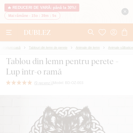
🔥 REDUCERI DE VARĂ: până la 30%!
Mai rămâne -
15o
:
39m
:
4s
corațiuni casă
Tablouri din lemn de perete
Animale din lemn
Animale sălbatice
Tablou din lemn pentru perete -
Lup într-o ramă
(
9 recenzii
)
Model:
BD-OZ-003