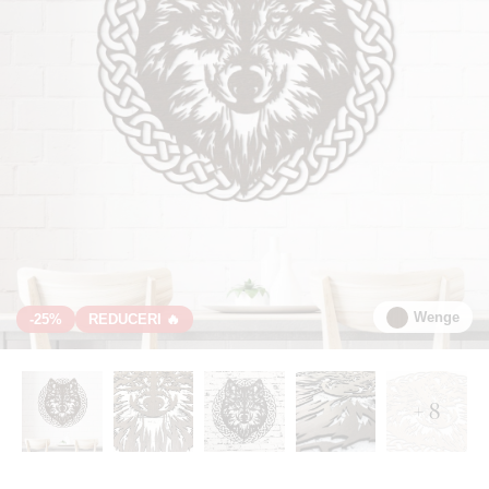
Wenge
-25%
REDUCERI 🔥
+ 8