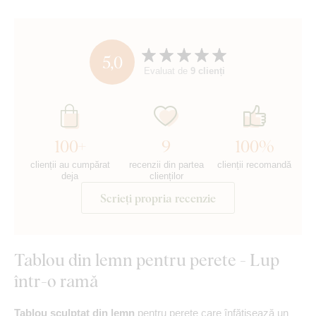
5,0
Evaluat de
9 clienți
100+
9
100%
clienții au cumpărat
recenzii din partea
clienții recomandă
deja
clienților
Scrieți propria recenzie
Tablou din lemn pentru perete - Lup
într-o ramă
Tablou sculptat din lemn
pentru perete care înfățișează un