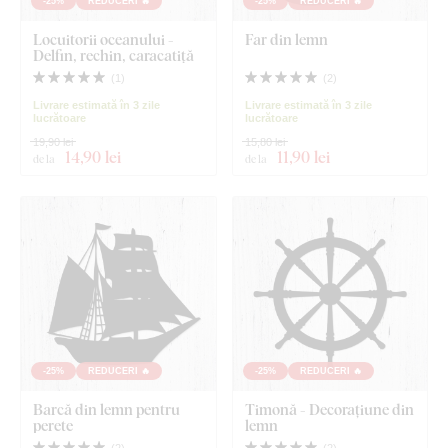
-25%
REDUCERI 🔥
-25%
REDUCERI 🔥
Locuitorii oceanului -
Far din lemn
Delfin, rechin, caracatiță
(
1
)
(
2
)
Livrare estimată în 3 zile
Livrare estimată în 3 zile
lucrătoare
lucrătoare
19,90 lei
15,80 lei
14
,90 lei
11
,90 lei
de la
de la
-25%
REDUCERI 🔥
-25%
REDUCERI 🔥
Barcă din lemn pentru
Timonă - Decorațiune din
perete
lemn