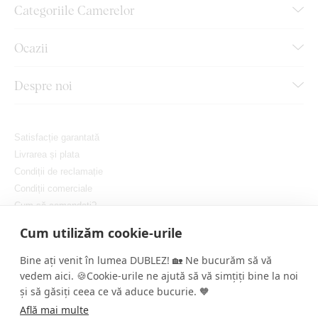
Categoriile Camerelor
Ocazii
Despre noi
Satisfacție garantată
Livrarea și plata
Condiții de reclamație
Condiții comerciale
Cum să comandați?
Protejarea confidențialității dvs.
Cum utilizăm cookie-urile
Setați cookie-urile
Bine ați venit în lumea DUBLEZ! 🏡 Ne bucurăm să vă
vedem aici. 🍪Cookie-urile ne ajută să vă simțiți bine la noi
și să găsiți ceea ce vă aduce bucurie. 🧡
Află mai multe