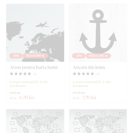
-25%
REDUCERI 🔥
-25%
REDUCERI 🔥
Avion pentru harta lumii
Ancoră din lemn
(
1
)
(
1
)
Livrare estimată în 3 zile
Livrare estimată în 3 zile
lucrătoare
lucrătoare
8,90 lei
10,30 lei
6
,70 lei
7
,70 lei
de la
de la