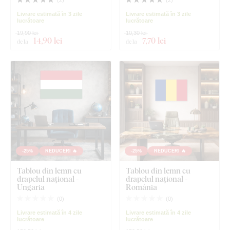
(
2
)
(
2
)
Livrare estimată în 3 zile
Livrare estimată în 3 zile
lucrătoare
lucrătoare
19,90 lei
10,30 lei
14
,90 lei
7
,70 lei
de la
de la
-25%
REDUCERI 🔥
-25%
REDUCERI 🔥
Tablou din lemn cu
Tablou din lemn cu
drapelul național -
drapelul național -
Ungaria
România
(
0
)
(
0
)
Livrare estimată în 4 zile
Livrare estimată în 4 zile
lucrătoare
lucrătoare