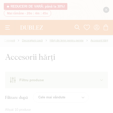
🔥 REDUCERI DE VARĂ: până la 30%!
Mai rămâne -
20o
:
4m
:
45s
Categorii
Decorațiuni casă
Hărți din lemn pentru perete
Accesorii hărți
Accesorii hărți
Filtru produse
Filtrare după
Afișat 10 produse