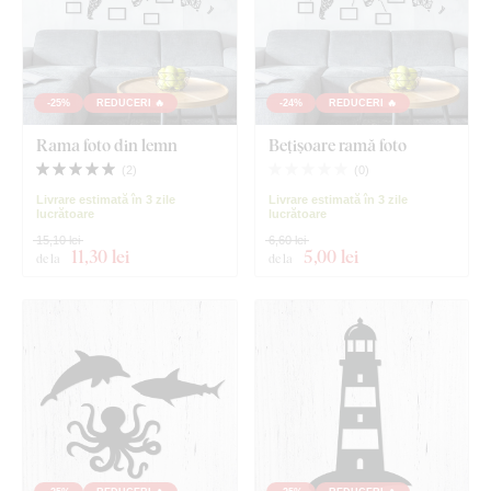
-25%
REDUCERI 🔥
-24%
REDUCERI 🔥
Rama foto din lemn
Bețișoare ramă foto
(
2
)
(
0
)
Livrare estimată în 3 zile
Livrare estimată în 3 zile
lucrătoare
lucrătoare
15,10 lei
6,60 lei
11
,30 lei
5
,00 lei
de la
de la