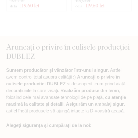
159,50 lei
159,50 lei
119
,60 lei
119
,60 lei
de la
de la
Aruncați o privire în culisele producției
DUBLEZ
Suntem producător și vânzător într-unul singur
. Astfel,
avem control total asupra calității :)
Aruncați o privire în
culisele producției DUBLEZ
și descoperiți cum prind viață
decorațiunile la care visați.
Realizăm produse din lemn
,
folosind cele mai avansate tehnologii de pe piață,
cu atenție
maximă la calitate și detalii
.
Asigurăm un ambalaj sigur
,
astfel încât produsele să ajungă intacte la D-voastră acasă.
Alegeți siguranța și cumpărați de la noi: