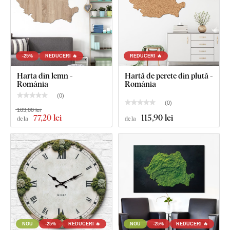
Ce este inclus în pachet?
Tablou din lemn cu drapelul național - România
Cârlig(e) montat(e) în prealabil pe partea din spate a
tabloului
-25%
REDUCERI 🔥
REDUCERI 🔥
Harta din lemn -
Hartă de perete din plută -
Instrucțiuni clare pentru montaj
România
România
(
0
)
(
0
)
103,00 lei
77
,20 lei
115
,90 lei
de la
de la
NOU
-25%
REDUCERI 🔥
NOU
-25%
REDUCERI 🔥