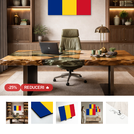
-25%
REDUCERI 🔥
+ 3