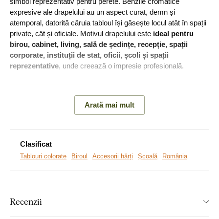
simbol reprezentativ pentru perete. Benzile cromatice
expresive ale drapelului au un aspect curat, demn și
atemporal, datorită căruia tabloul își găsește locul atât în spații
private, cât și oficiale. Motivul drapelului este
ideal pentru
birou, cabinet, living, sală de ședințe, recepție, spații
corporate, instituții de stat, oficii, școli și spații
reprezentative
, unde creează o impresie profesională.
Arată mai mult
Clasificat
Tablouri colorate
Biroul
Accesorii hărți
Școală
România
Recenzii
Realizăm tablouri premium, revoluționare din plăci
groase de lemn
pe care imprimăm orice model. Folosim
cea