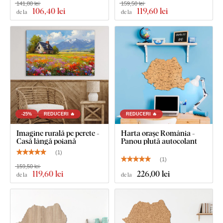
141,80 lei
159,50 lei
106
,40 lei
119
,60 lei
cârlig.
de la
de la
Dimensiunea de 67x45 cm și 100x67 cm: Tabloul are 2
cârlige.
-25%
REDUCERI 🔥
REDUCERI 🔥
Imagine rurală pe perete -
Harta orașe România -
Casă lângă poiană
Panou plută autocolant
(
1
)
(
1
)
159,50 lei
119
,60 lei
226
,00 lei
de la
de la