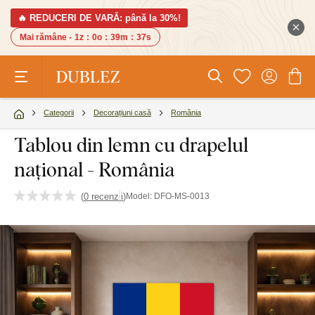
🔥 REDUCERI DE VARĂ: până la 30%!
Mai rămâne -
1z
:
0o
:
39m
:
36s
Categorii
Decorațiuni casă
România
Tablou din lemn cu drapelul
național - România
(
0 recenzii
)
Model:
DFO-MS-0013