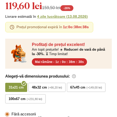
119,60 lei
159,50 lei
-
26
%
Livrare estimată în
4 zile lucrătoare
(
13.08.2026
)
Prețul promoțional expiră în
1z
:
0o
:
38m
:
37s
Profitați de prețul excelent!
Am topit prețurile! ☀️
Reduceri de vară de până
la -30%.
⏳ Timp limitat!
Mai rămâne -
1z
:
0o
:
38m
:
37s
Alegeți-vă dimensiunea produsului:
31x21 cm
48x32 cm
67x45 cm
+66,20 lei
+149,00 lei
100x67 cm
+231,80 lei
Fără accesorii