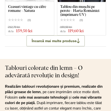
Ceasuri vintage cu cifre
Tablou din mușchi pe
romane - Natura
perete - Harta României
(imprimare UV)
(
0
)
(
0
)
212,70 lei
159,50 lei
159
,50 lei
119
,60 lei
de la
de la
Încarcă mai multe produse
Tablouri colorate din lemn – O
adevărată revoluție în design!
Realizăm tablouri revoluționare și premium, realizate din
plăci groase de lemn
, pe care imprimăm orice motiv dorit.
Folosim
cele mai avansate tehnologii
și
cele mai vibrante
culori de pe piață
. După imprimare, fiecare tablou este tăiat
cu laser, obținând astfel un contur elegant maro închis, care