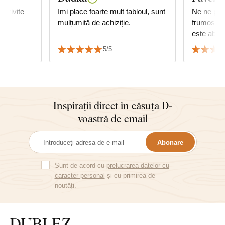
potrivite
Imi place foarte mult tabloul, sunt
Ne ne plac
mulțumită de achiziție.
frumos rea
este absol
Apreciem
5/5
de livrare 
Inspirații direct în căsuța D-
voastră de email
Abonare
Sunt de acord cu
prelucrarea datelor cu
caracter personal
și cu primirea de
noutăți.