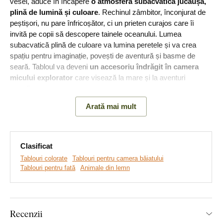
vesel, aduce în încăpere
o atmosferă subacvatică jucăușă,
plină de lumină și culoare
. Rechinul zâmbitor, înconjurat de
peștișori, nu pare înfricoșător, ci un prieten curajos care îi
invită pe copii să descopere tainele oceanului. Lumea
subacvatică plină de culoare va lumina peretele și va crea
spațiu pentru imaginație, povești de aventură și basme de
seară. Tabloul va deveni
un accesoriu îndrăgit în camera
micului explorator
care visează la mare și la aventuri
grandioase.
Arată mai mult
Clasificat
Tablouri colorate
Tablouri pentru camera băiatului
Tablouri pentru fată
Animale din lemn
Recenzii