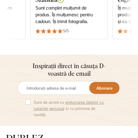
ce cum
Sunt complet mulțumit de
Îți mulțum
produs. Îți mulțumesc pentru
produsul 
cadouri. Îți trimit fotografia.
și cu sigu
mea achiz
5/5
căldură!
Inspirații direct în căsuța D-
voastră de email
Abonare
Sunt de acord cu
prelucrarea datelor cu
caracter personal
și cu primirea de
noutăți.