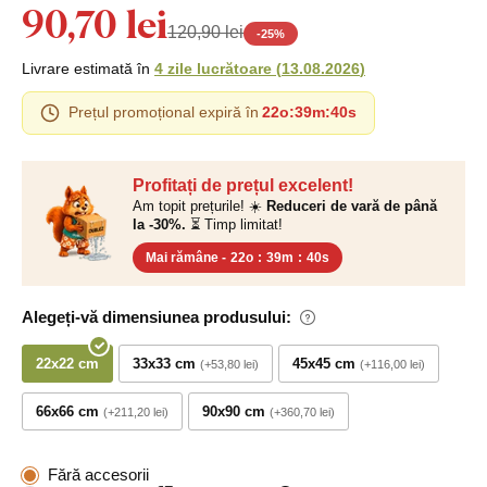
90,70 lei
120,90 lei
-
25
%
Livrare estimată în
4 zile lucrătoare
(
13.08.2026
)
Prețul promoțional expiră în
22o
:
39m
:
39s
Profitați de prețul excelent!
Am topit prețurile! ☀️
Reduceri de vară de până
la -30%.
⏳ Timp limitat!
Mai rămâne -
22o
:
39m
:
39s
Alegeți-vă dimensiunea produsului:
22x22 cm
33x33 cm
45x45 cm
+53,80 lei
+116,00 lei
66x66 cm
90x90 cm
+211,20 lei
+360,70 lei
Fără accesorii