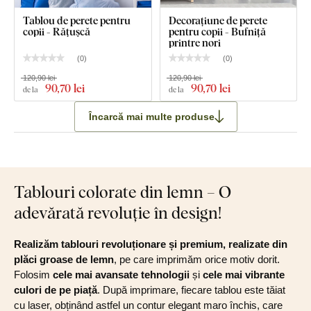
Tablou de perete pentru
Decorațiune de perete
copii - Rățușcă
pentru copii - Bufniță
printre nori
(
0
)
(
0
)
120,90 lei
120,90 lei
90
,70 lei
90
,70 lei
de la
de la
Încarcă mai multe produse
Tablouri colorate din lemn – O
adevărată revoluție în design!
Realizăm tablouri revoluționare și premium, realizate din
plăci groase de lemn
, pe care imprimăm orice motiv dorit.
Folosim
cele mai avansate tehnologii
și
cele mai vibrante
culori de pe piață
. După imprimare, fiecare tablou este tăiat
cu laser, obținând astfel un contur elegant maro închis, care