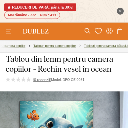
🔥 REDUCERI DE VARĂ: până la 30%!
Mai rămâne -
22o
:
40m
:
40s
tru camera copiilor
Tablouri pentru camera copiilor
Tablouri pentru camera băiatului
Tablou din lemn pentru camera
copiilor - Rechin vesel în ocean
(
0 recenzii
)
Model:
DFO-OZ-0081