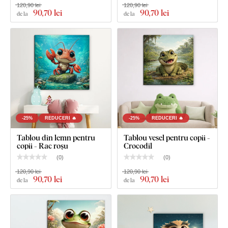
120,90 lei
120,90 lei
90
,70 lei
90
,70 lei
de la
de la
Dimensiunea de 22x22 cm, 33x33 cm și 45x45 cm -
Tabloul are un cârlig.
Dimensiunea de 66x66 cm și 90x90 cm - Tabloul are 2
cârlige.
-25%
REDUCERI 🔥
-25%
REDUCERI 🔥
Tablou din lemn pentru
Tablou vesel pentru copii -
copii - Rac roșu
Crocodil
(
0
)
(
0
)
120,90 lei
120,90 lei
90
,70 lei
90
,70 lei
de la
de la