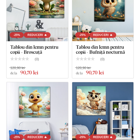
Ce este inclus în pachet?
Tablou din lemn pentru camera copiilor - Rechin vesel
-25%
REDUCERI 🔥
-25%
REDUCERI 🔥
în ocean
Tablou din lemn pentru
Tablou din lemn pentru
Cârlig(e) montat(e) în prealabil pe partea din spate a
copii - Broscuță
copii - Bufniță nocturnă
tabloului
(
0
)
(
0
)
Instrucțiuni clare pentru montaj
120,90 lei
120,90 lei
90
,70 lei
90
,70 lei
de la
de la
-25%
REDUCERI 🔥
-25%
REDUCERI 🔥