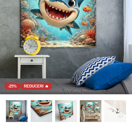
-25%
REDUCERI 🔥
+ 2