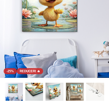
-25%
REDUCERI 🔥
+ 2