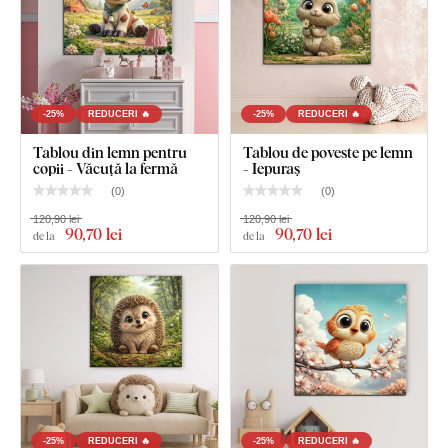
Tablou de perete pentru copii - Rățușcă
Cârlig(e) montat(e) în prealabil pe partea din spate a
tabloului
-25%
REDUCERI 🔥
-25%
REDUCERI 🔥
Instrucțiuni clare pentru montaj
Tablou din lemn pentru
Tablou de poveste pe lemn
copii - Văcuță la fermă
- Iepuraș
(
0
)
(
0
)
120,90 lei
120,90 lei
90
,70 lei
90
,70 lei
de la
de la
-25%
REDUCERI 🔥
-25%
REDUCERI 🔥