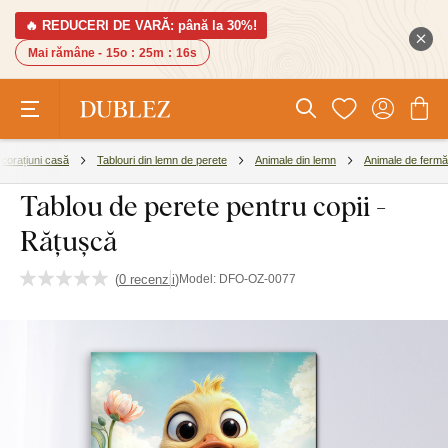
🔥 REDUCERI DE VARĂ: până la 30%!
Mai rămâne -
15o
:
25m
:
15s
corațiuni casă
Tablouri din lemn de perete
Animale din lemn
Animale de fermă
Tablou de perete pentru copii -
Rățușcă
(
0 recenzii
)
Model:
DFO-OZ-0077