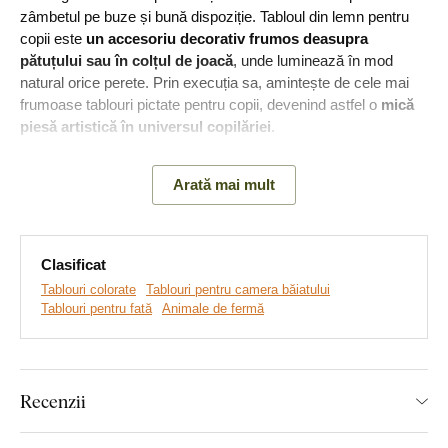
zâmbetul pe buze și bună dispoziție. Tabloul din lemn pentru
copii este
un accesoriu decorativ frumos deasupra
pătuțului sau în colțul de joacă
, unde luminează în mod
natural orice perete. Prin execuția sa, amintește de cele mai
frumoase tablouri pictate pentru copii, devenind astfel o
mică
piesă artistică în universul copilăriei
.
Arată mai mult
Clasificat
Tablouri colorate
Tablouri pentru camera băiatului
Tablouri pentru fată
Animale de fermă
Recenzii
Realizăm tablouri premium, revoluționare din plăci
groase de lemn
pe care imprimăm orice model. Folosim
cea