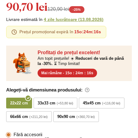
90,70 lei
120,90 lei
-
25
%
Livrare estimată în
4 zile lucrătoare
(
13.08.2026
)
Prețul promoțional expiră în
15o
:
24m
:
16s
Profitați de prețul excelent!
Am topit prețurile! ☀️
Reduceri de vară de până
la -30%.
⏳ Timp limitat!
Mai rămâne -
15o
:
24m
:
16s
Alegeți-vă dimensiunea produsului:
22x22 cm
33x33 cm
45x45 cm
+53,80 lei
+116,00 lei
66x66 cm
90x90 cm
+211,20 lei
+360,70 lei
Fără accesorii