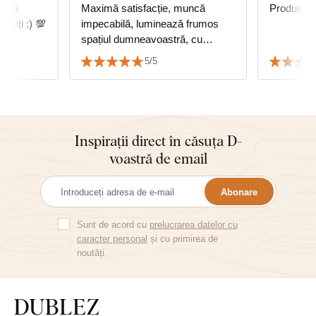
, vă
Maximă satisfacție, muncă
Produs foa
miți :) 💯
impecabilă, luminează frumos
spațiul dumneavoastră, cu
siguranță recomand.
5/5
Inspirații direct în căsuța D-
voastră de email
Abonare
Sunt de acord cu
prelucrarea datelor cu
caracter personal
și cu primirea de
noutăți.