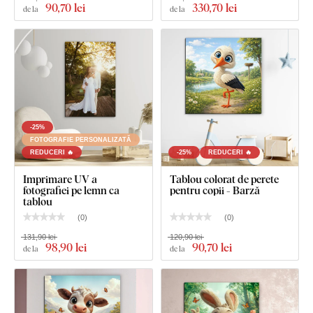
90
,70 lei
330
,70 lei
Tabloul are un cârlig.
de la
de la
Dimensiunea de 66x66 cm și 90x90 cm - Tabloul are 2
cârlige.
-25%
FOTOGRAFIE PERSONALIZATĂ
REDUCERI 🔥
-25%
REDUCERI 🔥
Imprimare UV a
Tablou colorat de perete
fotografiei pe lemn ca
pentru copii - Barză
tablou
(
0
)
(
0
)
131,90 lei
120,90 lei
98
,90 lei
90
,70 lei
de la
de la
Ce este inclus în pachet?