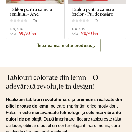
Tablou pentru camera
Tablou pentru camera
copilului - Arici
fetelor - Pui de pasăre
(
0
)
(
0
)
120,90 lei
120,90 lei
90
,70 lei
90
,70 lei
de la
de la
Încarcă mai multe produse
Tablouri colorate din lemn – O
adevărată revoluție în design!
Realizăm tablouri revoluționare și premium, realizate din
plăci groase de lemn
, pe care imprimăm orice motiv dorit.
Folosim
cele mai avansate tehnologii
și
cele mai vibrante
culori de pe piață
. După imprimare, fiecare tablou este tăiat
cu laser, obținând astfel un contur elegant maro închis, care
evidențiază și mai mult designul.