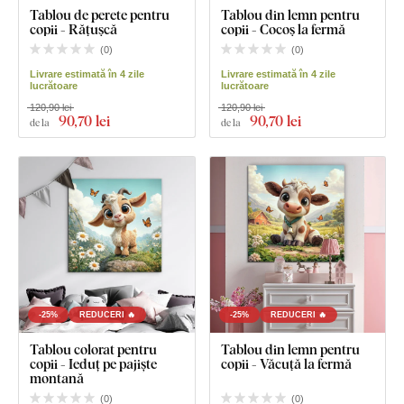
Tablou de perete pentru
Tablou din lemn pentru
copii - Rățușcă
copii - Cocoș la fermă
(
0
)
(
0
)
Livrare estimată în 4 zile
Livrare estimată în 4 zile
lucrătoare
lucrătoare
120,90 lei
120,90 lei
90
,70 lei
90
,70 lei
de la
de la
-25%
REDUCERI 🔥
-25%
REDUCERI 🔥
Tablou colorat pentru
Tablou din lemn pentru
copii - Ieduț pe pajiște
copii - Văcuță la fermă
montană
(
0
)
(
0
)