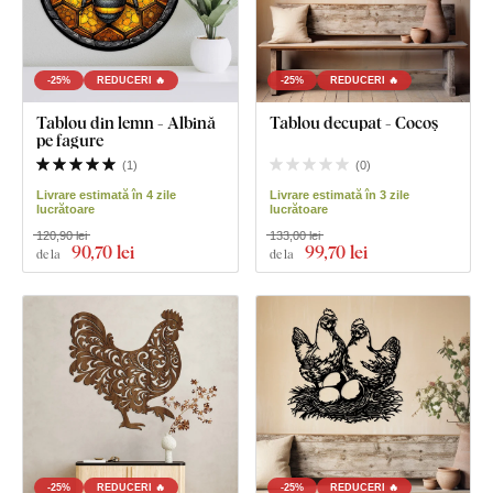
-25%
REDUCERI 🔥
-25%
REDUCERI 🔥
Tablou din lemn - Albină
Tablou decupat - Cocoș
pe fagure
(
1
)
(
0
)
Livrare estimată în 4 zile
Livrare estimată în 3 zile
lucrătoare
lucrătoare
120,90 lei
133,00 lei
90
,70 lei
99
,70 lei
de la
de la
-25%
REDUCERI 🔥
-25%
REDUCERI 🔥