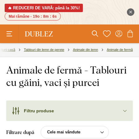
🔥 REDUCERI DE VARĂ: până la 30%!
Mai rămâne -
19o
:
8m
:
5s
țiuni casă
Tablouri din lemn de perete
Animale din lemn
Animale de fermă
Animale de fermă - Tablouri
cu găini, vaci și purcei
Filtru produse
Filtrare după