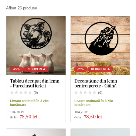
Afișat 26 produse
-25%
REDUCERI 🔥
-25%
REDUCERI 🔥
Tablou decupat din lemn
Decorațiune din lemn
- Purcelușul fericit
pentru perete - Găină
(
0
)
(
0
)
Livrare estimată în 3 zile
Livrare estimată în 3 zile
lucrătoare
lucrătoare
104,70 lei
104,70 lei
78
,50 lei
78
,50 lei
de la
de la