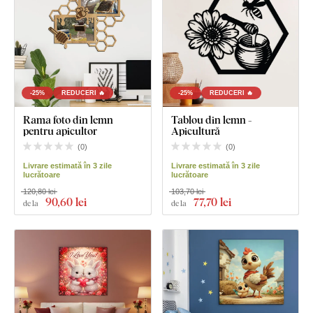
-25%
REDUCERI 🔥
-25%
REDUCERI 🔥
Rama foto din lemn
Tablou din lemn -
pentru apicultor
Apicultură
(
0
)
(
0
)
Livrare estimată în 3 zile
Livrare estimată în 3 zile
lucrătoare
lucrătoare
120,80 lei
103,70 lei
90
,60 lei
77
,70 lei
de la
de la