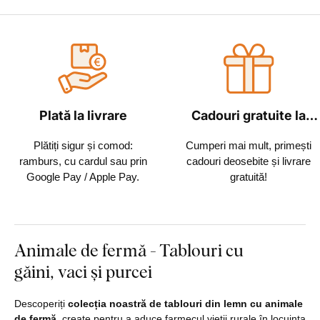
Plată la livrare
Cadouri gratuite la
fiecare comandă
Plătiți sigur și comod:
Cumperi mai mult, primești
ramburs, cu cardul sau prin
cadouri deosebite și livrare
Google Pay / Apple Pay.
gratuită!
Animale de fermă - Tablouri cu
găini, vaci și purcei
Descoperiți
colecția noastră de tablouri din lemn cu animale
de fermă
, create pentru a aduce farmecul vieții rurale în locuința