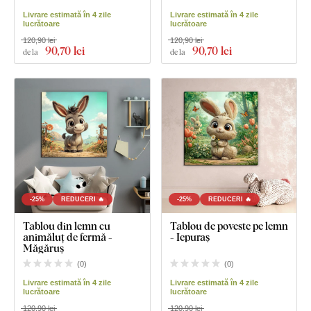
Livrare estimată în 4 zile
Livrare estimată în 4 zile
lucrătoare
lucrătoare
120,90 lei
120,90 lei
90
,70 lei
90
,70 lei
de la
de la
-25%
REDUCERI 🔥
-25%
REDUCERI 🔥
Tablou din lemn cu
Tablou de poveste pe lemn
animăluț de fermă -
- Iepuraș
Măgăruș
(
0
)
(
0
)
Livrare estimată în 4 zile
Livrare estimată în 4 zile
lucrătoare
lucrătoare
120,90 lei
120,90 lei