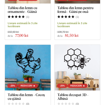
Tablou din lemn cu
Tablou din lemn pentru
ornamente - Găină
fermă - Găini pe ouă
(
1
)
(
1
)
Livrare estimată în 3 zile
Livrare estimată în 3 zile
lucrătoare
lucrătoare
102,60 lei
108,70 lei
77
,00 lei
81
,50 lei
de la
de la
-25%
REDUCERI 🔥
-25%
REDUCERI 🔥
Tablou din lemn - Cocoș
Tablou decupat 3D -
cu găină
Albină
(
0
)
(
0
)