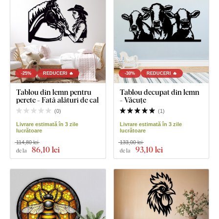
-25%
REDUCERI 🔥
-30%
REDUCERI 🔥
Tablou din lemn pentru
Tablou decupat din lemn
perete - Fată alături de cal
- Văcuțe
(
0
)
(
1
)
Livrare estimată în 3 zile
Livrare estimată în 3 zile
lucrătoare
lucrătoare
114,80 lei
133,00 lei
86
,10 lei
93
,10 lei
de la
de la