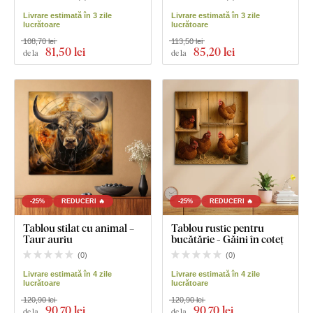
Livrare estimată în 3 zile
Livrare estimată în 3 zile
lucrătoare
lucrătoare
108,70 lei
113,50 lei
81
,50 lei
85
,20 lei
de la
de la
-25%
REDUCERI 🔥
-25%
REDUCERI 🔥
Tablou stilat cu animal –
Tablou rustic pentru
Taur auriu
bucătărie - Găini în coteț
(
0
)
(
0
)
Livrare estimată în 4 zile
Livrare estimată în 4 zile
lucrătoare
lucrătoare
120,90 lei
120,90 lei
90
,70 lei
90
,70 lei
de la
de la