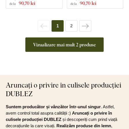
90
,70 lei
90
,70 lei
de la
de la
1
2
Vizualizare mai mult 2 produse
Aruncați o privire în culisele producției
DUBLEZ
Suntem producător și vânzător într-unul singur
. Astfel,
avem control total asupra calității :)
Aruncați o privire în
culisele producției DUBLEZ
și descoperiți cum prind viață
decorațiunile la care visați.
Realizăm produse din lemn
,