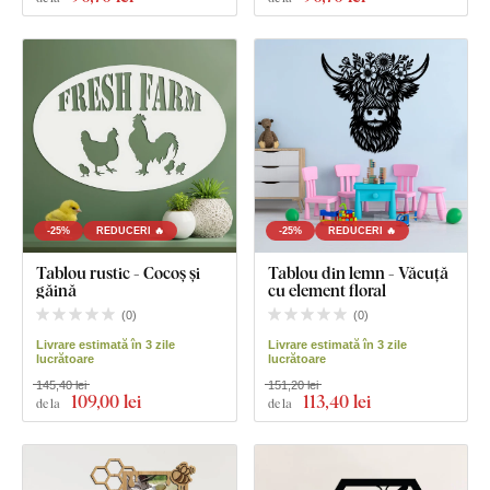
-25%
REDUCERI 🔥
-25%
REDUCERI 🔥
Tablou rustic - Cocoș și
Tablou din lemn - Văcuță
găină
cu element floral
(
0
)
(
0
)
Livrare estimată în 3 zile
Livrare estimată în 3 zile
lucrătoare
lucrătoare
145,40 lei
151,20 lei
109
,00 lei
113
,40 lei
de la
de la