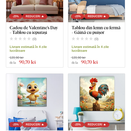
-25%
REDUCERI 🔥
-25%
REDUCERI 🔥
Cadou de Valentine’s Day
Tablou din lemn cu fermă
- Tablou cu iepurași
- Găină cu puișor
(
0
)
(
0
)
Livrare estimată în 4 zile
Livrare estimată în 4 zile
lucrătoare
lucrătoare
120,90 lei
120,90 lei
90
,70 lei
90
,70 lei
de la
de la
-25%
REDUCERI 🔥
-25%
REDUCERI 🔥