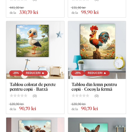
Tabloul are un cârlig.
441,00 lei
131,90 lei
330
,70 lei
98
,90 lei
de la
de la
Dimensiunea de 66x66 cm și 90x90 cm - Tabloul are 2
cârlige.
-25%
REDUCERI 🔥
-25%
REDUCERI 🔥
Tablou colorat de perete
Tablou din lemn pentru
pentru copii - Barză
copii - Cocoș la fermă
(
0
)
(
0
)
120,90 lei
120,90 lei
90
,70 lei
90
,70 lei
de la
de la