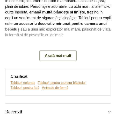
în orice colț al camerei copiilor o atmosferă caldă de la țară,
plină de iubire. Personajele adorabile, cu ochi mari, aflate într-o
curte însorită,
emană multă blândețe și liniște
, trezind în
copii un sentiment de siguranță și gingășie. Tabloul pentru copii
este
un accesoriu decorativ minunat pentru camera unui
bebeluș
sau a unui mic explorator mai mare, pasionat de viața
la fermă și de poveștile cu animale.
Arată mai mult
Clasificat
Tablouri colorate
Tablouri pentru camera băiatului
Tablouri pentru fată
Animale de fermă
Realizăm tablouri premium, revoluționare din plăci
Recenzii
groase de lemn
pe care imprimăm orice model. Folosim
cea