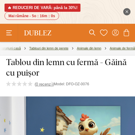
🔥 REDUCERI DE VARĂ: până la 30%!
Mai rămâne -
5o
:
15m
:
59s
corațiuni casă
Tablouri din lemn de perete
Animale din lemn
Animale de fermă
Tablou din lemn cu fermă - Găină
cu puișor
(
0 recenzii
)
Model:
DFO-OZ-0076