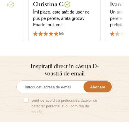
van
Christina C.
Ivana
Îmi place, este atât de ușor de
Un acceso
pus pe perete, arată grozav.
perete, m
Foarte mulțumit.
prelipită, 
calitate...
5/5
Inspirații direct în căsuța D-
voastră de email
Abonare
Sunt de acord cu
prelucrarea datelor cu
caracter personal
și cu primirea de
noutăți.