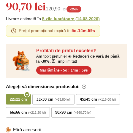
90,70 lei
120,90 lei
-
25
%
Livrare estimată în
5 zile lucrătoare
(
14.08.2026
)
Prețul promoțional expiră în
5o
:
14m
:
59s
Profitați de prețul excelent!
Am topit prețurile! ☀️
Reduceri de vară de până
la -30%.
⏳ Timp limitat!
Mai rămâne -
5o
:
14m
:
59s
Alegeți-vă dimensiunea produsului:
22x22 cm
33x33 cm
45x45 cm
+53,80 lei
+116,00 lei
66x66 cm
90x90 cm
+211,20 lei
+360,70 lei
Fără accesorii