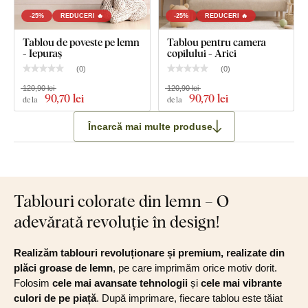
-25%
REDUCERI 🔥
-25%
REDUCERI 🔥
Tablou de poveste pe lemn
Tablou pentru camera
- Iepuraș
copilului - Arici
(
0
)
(
0
)
120,90 lei
120,90 lei
90
,70 lei
90
,70 lei
de la
de la
Încarcă mai multe produse
Tablouri colorate din lemn – O
adevărată revoluție în design!
Realizăm tablouri revoluționare și premium, realizate din
plăci groase de lemn
, pe care imprimăm orice motiv dorit.
Folosim
cele mai avansate tehnologii
și
cele mai vibrante
culori de pe piață
. După imprimare, fiecare tablou este tăiat