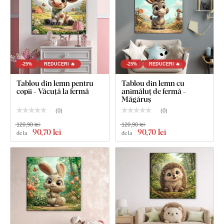
Ce este inclus în pachet?
Tablou din lemn cu fermă - Găină cu puișor
Cârlig(e) montat(e) în prealabil pe partea din spate a
tabloului
-25%
REDUCERI 🔥
-25%
REDUCERI 🔥
Instrucțiuni clare pentru montaj
Tablou din lemn pentru
Tablou din lemn cu
copii - Văcuță la fermă
animăluț de fermă -
Măgăruș
(
0
)
(
0
)
120,90 lei
120,90 lei
90
,70 lei
90
,70 lei
de la
de la