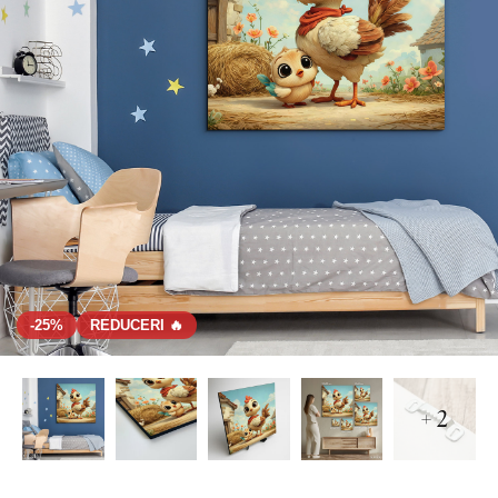
-25%
REDUCERI 🔥
+ 2