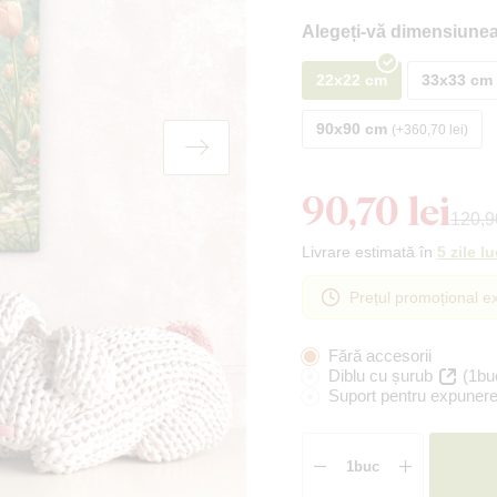
Alegeți-vă dimensiunea
22x22 cm
33x33 cm
90x90 cm
+360,70 lei
90,70 lei
120,90
Livrare estimată în
5 zile l
Prețul promoțional ex
Fără accesorii
Diblu cu șurub
(1bu
Suport pentru expunere