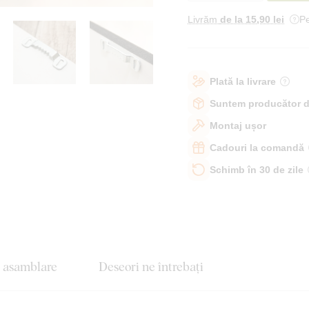
Livrăm
de la 15
,90 lei
Pe
Plată la livrare
Suntem producător d
Montaj ușor
Cadouri la comandă
Schimb în 30 de zile
e asamblare
Deseori ne întrebați