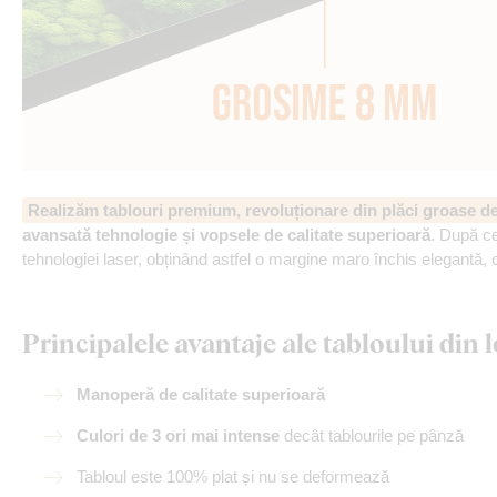
Realizăm tablouri premium, revoluționare din plăci groase 
avansată tehnologie și vopsele de calitate superioară
. După ce
tehnologiei laser, obținând astfel o margine maro închis elegantă, 
Principalele avantaje ale tabloului di
Manoperă de calitate superioară
Culori de 3 ori mai intense
decât tablourile pe pânză
Tabloul este 100% plat și nu se deformează