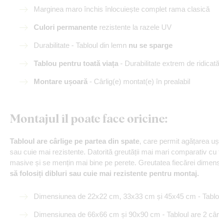
Marginea maro închis înlocuiește complet rama clasică
Culori permanente
rezistente la razele UV
Durabilitate - Tabloul din lemn
nu se sparge
Tablou pentru toată viața
- Durabilitate extrem de ridicat
Montare ușoară
- Cârlig(e) montat(e) în prealabil
Montajul îl poate face oricine
:
Tabloul are cârlige pe partea din spate
, care permit agățarea u
sau cuie mai rezistente. Datorită greutății mai mari comparativ cu
masive și se mențin mai bine pe perete. Greutatea fiecărei dimensiu
să folosiți dibluri sau cuie mai rezistente pentru montaj.
Dimensiunea de 22x22 cm, 33x33 cm și 45x45 cm - Tabloul
Dimensiunea de 66x66 cm și 90x90 cm - Tabloul are 2 cârl