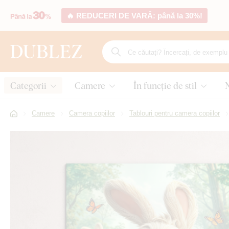
🔥 REDUCERI DE VARĂ: până la 30%!
Categorii
Camere
În funcție de stil
Camere
Camera copiilor
Tablouri pentru camera copiilor