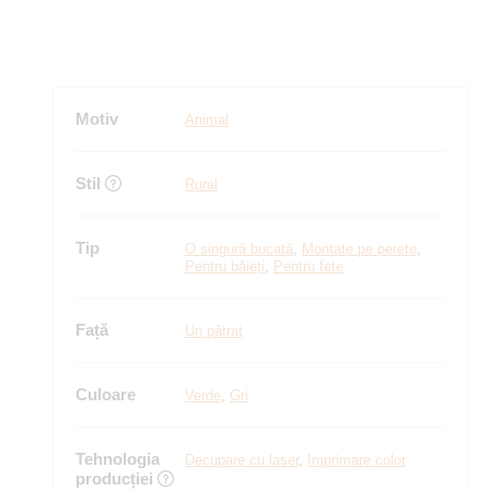
Motiv
Animal
Stil
Rural
Tip
O singură bucată
,
Montate pe perete
,
Pentru băieți
,
Pentru fete
Față
Un pătrat
Culoare
Verde
,
Gri
Tehnologia
Decupare cu laser
,
Imprimare color
producției