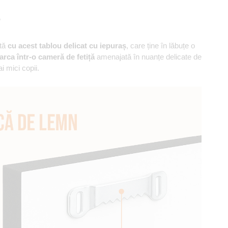
ș
ită
cu acest tablou delicat cu iepuraș
, care ține în lăbuțe o
arca într-o cameră de fetiță
amenajată în nuanțe delicate de
 mici copii.