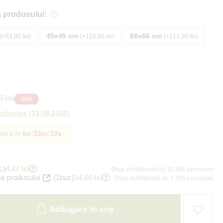
 produsului:
45x45 cm
66x66 cm
+53,80 lei
+116,00 lei
+211,20 lei
 lei
-
25
%
ucrătoare
(
13.08.2026
)
piră în
6o
:
33m
:
9s
c)
4,47 lei
Deja achiziționat de 10 486 persoane
a produsului
(1buc)
14,60 lei
Deja achiziționat de 1 150 persoane
Adăugare în coș