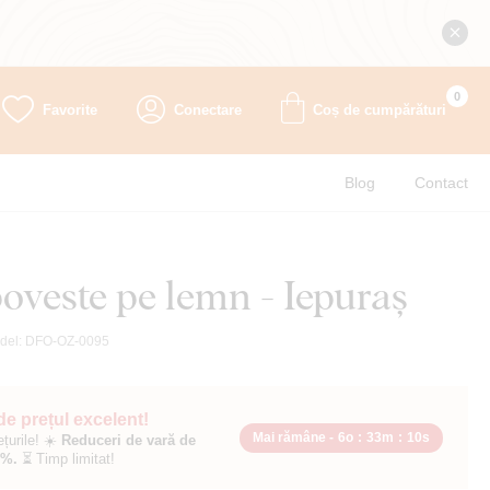
0
Favorite
Conectare
Coș de cumpărături
Blog
Contact
oveste pe lemn - Iepuraș
del:
DFO-OZ-0095
 de prețul excelent!
Mai rămâne -
6o
:
33m
:
9s
ețurile! ☀️
Reduceri de vară de
0%.
⏳ Timp limitat!