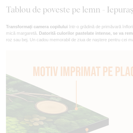
Tablou de poveste pe lemn - Iepura
Transformați camera copilului
într-o grădină de primăvară înflor
mică margaretă.
Datorită culorilor pastelate intense, se va rem
roz sau bej. Un cadou memorabil de ziua de naștere pentru cei mai