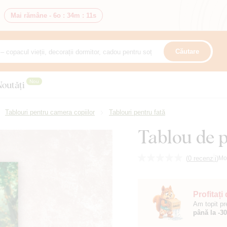
Mai rămâne -
6o
:
34m
:
10s
Căutare
Nou
Noutăți
Tablouri pentru camera copiilor
Tablouri pentru fată
Tablou de p
(
0 recenzii
)
Mo
Profitați
Am topit pr
până la -3