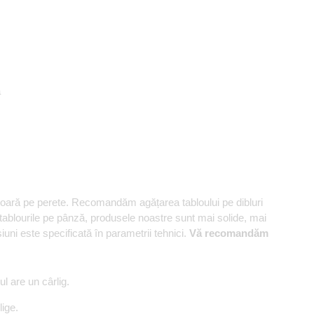
ă
șoară pe perete. Recomandăm agățarea tabloului pe dibluri
 tablourile pe pânză, produsele noastre sunt mai solide, mai
ni este specificată în parametrii tehnici.
Vă recomandăm
 are un cârlig.
ige.