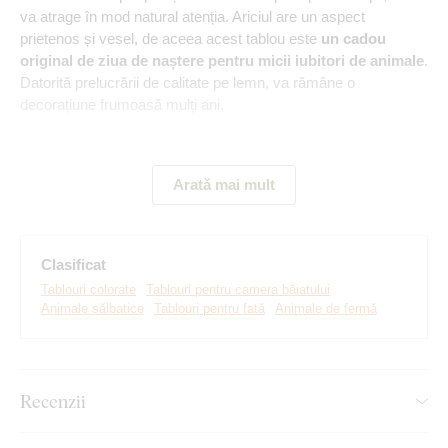
va atrage în mod natural atenția. Ariciul are un aspect
prietenos și vesel, de aceea acest tablou este
un cadou
original de ziua de naștere pentru micii iubitori de animale
.
Datorită prelucrării de calitate pe lemn, va rămâne o
decorațiune frumoasă mulți ani.
Arată mai mult
Clasificat
Tablouri colorate
Tablouri pentru camera băiatului
Animale sălbatice
Tablouri pentru fată
Animale de fermă
Realizăm tablouri premium, revoluționare din plăci
Recenzii
groase de lemn
pe care imprimăm orice model. Folosim
cea
mai avansată tehnologie și vopsele de calitate superioară
.