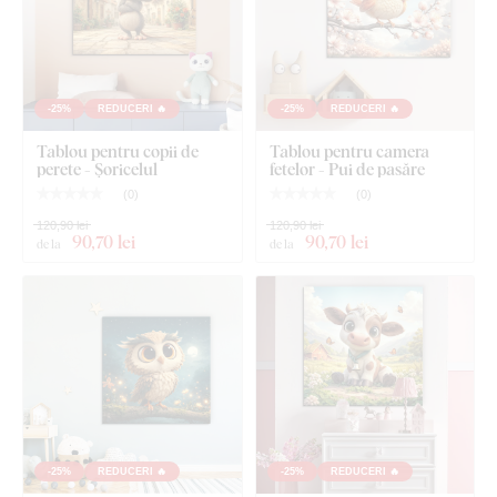
Tablou pentru camera copilului - Arici
Cârlig(e) montat(e) în prealabil pe partea din spate a
tabloului
-25%
REDUCERI 🔥
-25%
REDUCERI 🔥
Instrucțiuni clare pentru montaj
Tablou pentru copii de
Tablou pentru camera
perete - Șoricelul
fetelor - Pui de pasăre
(
0
)
(
0
)
120,90 lei
120,90 lei
90
,70 lei
90
,70 lei
de la
de la
-25%
REDUCERI 🔥
-25%
REDUCERI 🔥