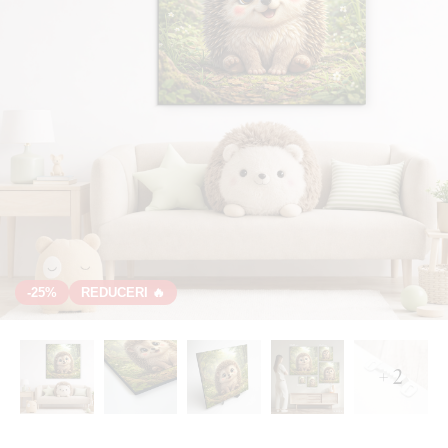
-25%
REDUCERI 🔥
+ 2