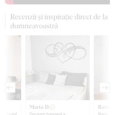
Recenzii și inspirație direct de la
dumneavoastră
Marta D.
Barbor
ar fi putut
Decorare frumoasă a
Magazinul