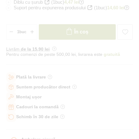
Diblu cu șurub
(1buc)
4,47 lei
Suport pentru expunerea produsului
(1buc)
14,60 lei
În coș
Livrăm
de la 15
,90 lei
Pentru comenzi de peste 500,00 lei, livrarea este
gratuită
Plată la livrare
Suntem producător direct
Montaj ușor
Cadouri la comandă
Schimb în 30 de zile