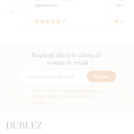
dormitorului.
căldură.
ce mărime
se
5/5
e asortează
Inspirații direct în căsuța D-
voastră de email
Abonare
Sunt de acord cu
prelucrarea datelor cu
caracter personal
și cu primirea de
noutăți.