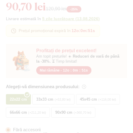
90,70 lei
120,90 lei
-
25
%
Livrare estimată în
5 zile lucrătoare
(
13.08.2026
)
Prețul promoțional expiră în
12o
:
0m
:
50s
Profitați de prețul excelent!
Am topit prețurile! ☀️
Reduceri de vară de până
la -30%.
⏳ Timp limitat!
Mai rămâne -
12o
:
0m
:
50s
Alegeți-vă dimensiunea produsului:
22x22 cm
33x33 cm
45x45 cm
+53,80 lei
+116,00 lei
66x66 cm
90x90 cm
+211,20 lei
+360,70 lei
Fără accesorii