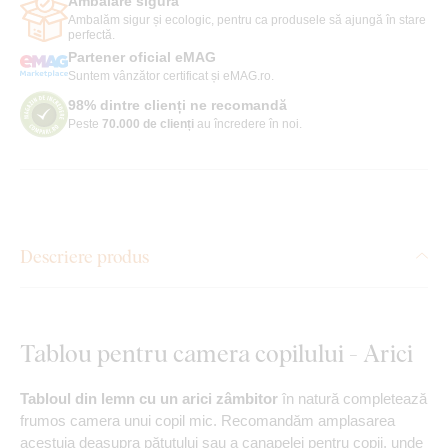
Ambalare sigură
Ambalăm sigur și ecologic, pentru ca produsele să ajungă în stare
perfectă.
Partener oficial eMAG
Suntem vânzător certificat și eMAG.ro.
98% dintre clienți ne recomandă
Peste
70.000 de clienți
au încredere în noi.
Descriere produs
Tablou pentru camera copilului - Arici
Tabloul din lemn cu un arici zâmbitor
în natură completează
frumos camera unui copil mic. Recomandăm amplasarea
acestuia deasupra pătuțului sau a canapelei pentru copii, unde