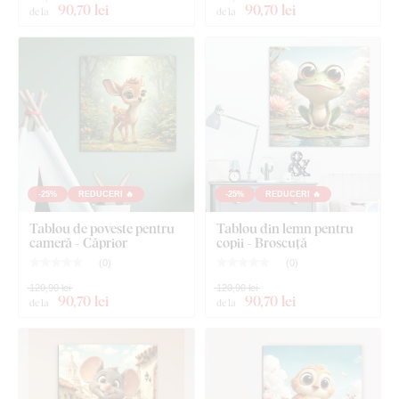
90
,70 lei
90
,70 lei
de la
de la
Dimensiunea de 66x66 cm și 90x90 cm - Tabloul are 2
cârlige.
-25%
REDUCERI 🔥
-25%
REDUCERI 🔥
Tablou de poveste pentru
Tablou din lemn pentru
cameră - Căprior
copii - Broscuță
(
0
)
(
0
)
120,90 lei
120,90 lei
90
,70 lei
90
,70 lei
de la
de la
Ce este inclus în pachet?