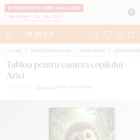
🔥 REDUCERI DE VARĂ: până la 30%!
Mai rămâne -
12o
:
1m
:
51s
corațiuni casă
Tablouri din lemn de perete
Animale din lemn
Animale de fermă
Tablou pentru camera copilului -
Arici
(
0 recenzii
)
Model:
DFO-OZ-0096