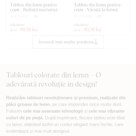
Tablou din lemn pentru
Tablou din lemn pentru
copii - Bufniță nocturnă
copii - Văcuță la fermă
(
0
)
(
0
)
120,90 lei
120,90 lei
90
,70 lei
90
,70 lei
de la
de la
Încarcă mai multe produse
Tablouri colorate din lemn – O
adevărată revoluție în design!
Realizăm tablouri revoluționare și premium, realizate din
plăci groase de lemn
, pe care imprimăm orice motiv dorit.
Folosim
cele mai avansate tehnologii
și
cele mai vibrante
culori de pe piață
. După imprimare, fiecare tablou este tăiat
cu laser, obținând astfel un contur elegant maro închis, care
evidențiază și mai mult designul.