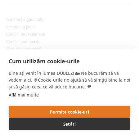
Satisfacție garantată
Livrarea și plata
Condiții de reclamație
Condiții comerciale
Cum să comandați?
Protejarea confidențialității dvs.
Cum utilizăm cookie-urile
Setați cookie-urile
Bine ați venit în lumea DUBLEZ! 🏡 Ne bucurăm să vă
vedem aici. 🍪Cookie-urile ne ajută să vă simțiți bine la noi
și să găsiți ceea ce vă aduce bucurie. 🧡
Află mai multe
Copyright © DUBLEZ 2026 | Toate drepturile rezervate
Permite cookie-uri
Crearea magazinelor online performante de către
RIESENIA
Setări
Acest site este protejat de reCAPTCHA, iar Google aplică
Politica de
confidențialitate
și
Termenii și condițiile
.