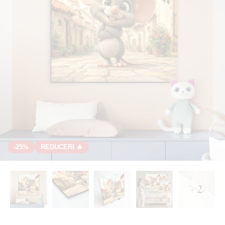
-25%
REDUCERI 🔥
+ 2