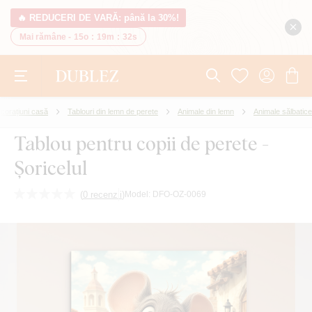
🔥 REDUCERI DE VARĂ: până la 30%!
Mai rămâne -
15o
:
19m
:
32s
corațiuni casă
Tablouri din lemn de perete
Animale din lemn
Animale sălbatice
Tablou pentru copii de perete -
Șoricelul
(
0 recenzii
)
Model:
DFO-OZ-0069