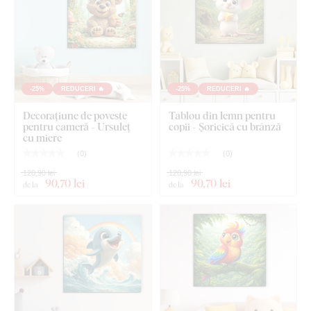
Ce este inclus în pachet?
Tablou pentru copii de perete - Șoricelul
Cârlig(e) montat(e) în prealabil pe partea din spate a
-25%
REDUCERI 🔥
-25%
REDUCERI 🔥
tabloului
Decorațiune de poveste
Tablou din lemn pentru
Instrucțiuni clare pentru montaj
pentru cameră - Ursuleț
copii - Șoricică cu brânză
cu miere
(
0
)
(
0
)
120,90 lei
120,90 lei
90
,70 lei
90
,70 lei
de la
de la