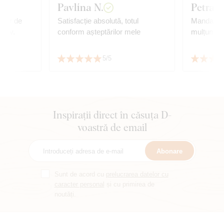
Pavlína N.
Petra S
ușor de
Satisfacție absolută, totul
Mandala e
ozav.
conform așteptărilor mele
mulțumim!
5/5
Inspirații direct în căsuța D-
voastră de email
Abonare
Sunt de acord cu
prelucrarea datelor cu
caracter personal
și cu primirea de
noutăți.