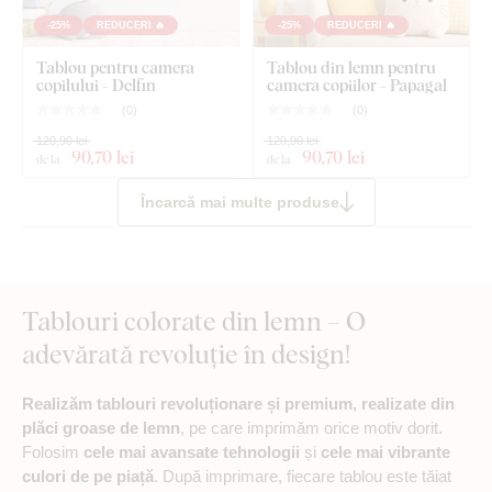
-25%
REDUCERI 🔥
-25%
REDUCERI 🔥
Tablou pentru camera
Tablou din lemn pentru
copilului - Delfin
camera copiilor - Papagal
(
0
)
(
0
)
120,90 lei
120,90 lei
90
,70 lei
90
,70 lei
de la
de la
Încarcă mai multe produse
Tablouri colorate din lemn – O
adevărată revoluție în design!
Realizăm tablouri revoluționare și premium, realizate din
plăci groase de lemn
, pe care imprimăm orice motiv dorit.
Folosim
cele mai avansate tehnologii
și
cele mai vibrante
culori de pe piață
. După imprimare, fiecare tablou este tăiat