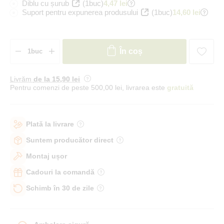
Diblu cu șurub
(1buc)
4,47 lei
Suport pentru expunerea produsului
(1buc)
14,60 lei
În coș
Livrăm
de la 15
,90 lei
Pentru comenzi de peste 500,00 lei, livrarea este
gratuită
Plată la livrare
Suntem producător direct
Montaj ușor
Cadouri la comandă
Schimb în 30 de zile