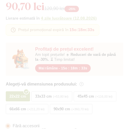
90,70 lei
120,90 lei
-
25
%
Livrare estimată în
4 zile lucrătoare
(
12.08.2026
)
Prețul promoțional expiră în
15o
:
18m
:
32s
Profitați de prețul excelent!
Am topit prețurile! ☀️
Reduceri de vară de până
la -30%.
⏳ Timp limitat!
Mai rămâne -
15o
:
18m
:
32s
Alegeți-vă dimensiunea produsului:
22x22 cm
33x33 cm
45x45 cm
+53,80 lei
+116,00 lei
66x66 cm
90x90 cm
+211,20 lei
+360,70 lei
Fără accesorii