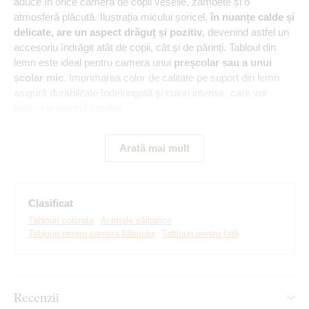
aduce în orice cameră de copii veselie, zâmbete și o
atmosferă plăcută. Ilustrația micului șoricel,
în nuanțe calde și
delicate, are un aspect drăguț și pozitiv
, devenind astfel un
accesoriu îndrăgit atât de copii, cât și de părinți. Tabloul din
lemn este ideal pentru camera unui
preșcolar sau a unui
școlar mic
. Imprimarea color de calitate pe suport din lemn
asigură durabilitate îndelungată și culori intense, care vor
lumina universul copiilor.
Arată mai mult
Clasificat
Tablouri colorate
Animale sălbatice
Tablouri pentru camera băiatului
Tablouri pentru fată
Recenzii
Realizăm tablouri premium, revoluționare din plăci