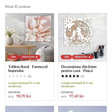
Afișat 91 produse
-25%
REDUCERI 🔥
-25%
REDUCERI 🔥
Tablou floral - Farmecul
Decorațiune din lemn
bujorului
pentru casă - Pisică
(
0
)
(
3
)
Livrare estimată în 4 zile
Livrare estimată în 3 zile
lucrătoare
lucrătoare
120,90 lei
129,80 lei
90
,70 lei
97
,40 lei
de la
de la