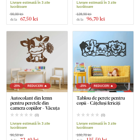
Livrare estimată în 3 zile
Livrare estimată în 3 zile
lucrătoare
lucrătoare
90,00 lei
128,90 lei
67
,50 lei
96
,70 lei
de la
de la
-25%
REDUCERI 🔥
-25%
REDUCERI 🔥
Autocolant din lemn
Tablou de perete pentru
pentru peretele din
copii - Cățeluși fericiți
camera copiilor - Văcuța
(
0
)
(
0
)
Livrare estimată în 3 zile
Livrare estimată în 3 zile
lucrătoare
lucrătoare
96,50 lei
180,70 lei
72
,40 lei
135
,50 lei