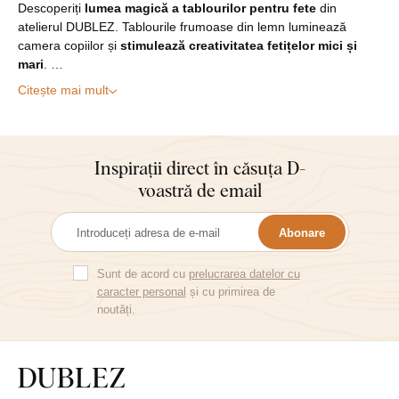
Descoperiți
lumea magică a tablourilor pentru fete
din
atelierul DUBLEZ. Tablourile frumoase din lemn luminează
camera copiilor și
stimulează creativitatea fetițelor mici și
mari
. …
Citește mai mult
Inspirații direct în căsuța D-
voastră de email
Abonare
Sunt de acord cu
prelucrarea datelor cu
caracter personal
și cu primirea de
noutăți.