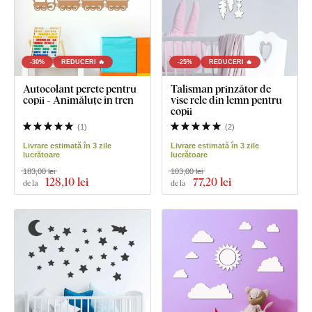
-30%
REDUCERI 🔥
-25%
REDUCERI 🔥
Autocolant perete pentru
Talisman prinzător de
copii - Animăluțe în tren
vise rele din lemn pentru
copii
(
1
)
(
2
)
Livrare estimată în 3 zile
Livrare estimată în 3 zile
lucrătoare
lucrătoare
183,00 lei
103,00 lei
128
,10 lei
77
,20 lei
de la
de la