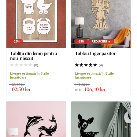
-25%
-25%
REDUCERI 🔥
Tăbliță din lemn pentru
Tablou Înger păzitor
nou-născut
(
0
)
(
4
)
Livrare estimată în 3 zile
Livrare estimată în 3 zile
lucrătoare
lucrătoare
136,70 lei
141,80 lei
102
,50 lei
106
,40 lei
de la