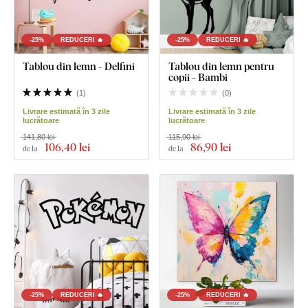
-25%
REDUCERI 🔥
-25%
REDUCERI 🔥
Tablou din lemn - Delfini
Tablou din lemn pentru
copii - Bambi
(
1
)
(
0
)
Livrare estimată în 3 zile
Livrare estimată în 3 zile
lucrătoare
lucrătoare
141,80 lei
115,90 lei
106
,40 lei
86
,90 lei
de la
de la
-25%
REDUCERI 🔥
-25%
REDUCERI 🔥