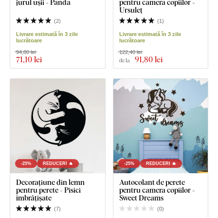
jurul ușii - Panda
pentru camera copiilor -
Ursuleț
(
2
)
(
1
)
Livrare estimată în 3 zile
Livrare estimată în 3 zile
lucrătoare
lucrătoare
94,80 lei
122,40 lei
71
,10 lei
91
,80 lei
de la
-25%
REDUCERI 🔥
-25%
REDUCERI 🔥
Decorațiune din lemn
Autocolant de perete
pentru perete - Pisici
pentru camera copiilor -
îmbrățișate
Sweet Dreams
(
7
)
(
0
)