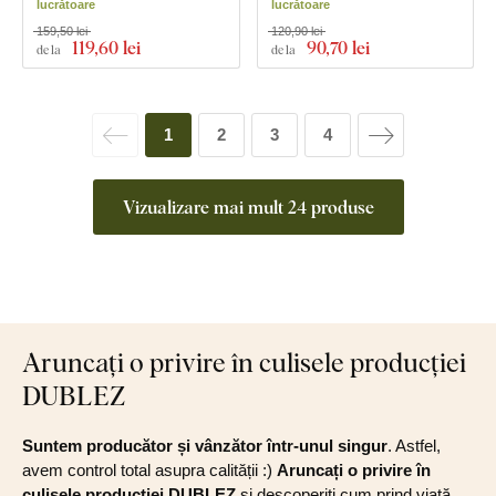
lucrătoare
lucrătoare
159,50 lei
120,90 lei
119
,60 lei
90
,70 lei
de la
de la
1
2
3
4
Vizualizare mai mult 24 produse
Aruncați o privire în culisele producției
DUBLEZ
Suntem producător și vânzător într-unul singur
. Astfel,
avem control total asupra calității :)
Aruncați o privire în
culisele producției DUBLEZ
și descoperiți cum prind viață