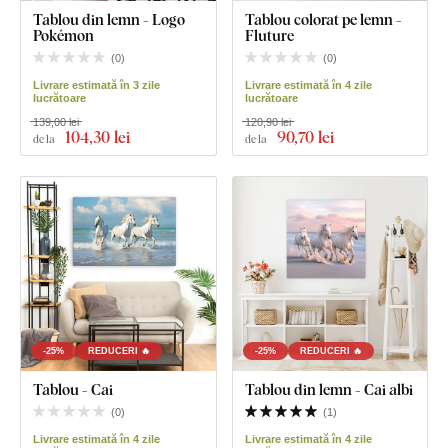
Tablou din lemn - Logo
Tablou colorat pe lemn -
Pokémon
Fluture
(
0
)
(
0
)
Livrare estimată în 3 zile
Livrare estimată în 4 zile
lucrătoare
lucrătoare
139,00 lei
120,90 lei
104
,30 lei
90
,70 lei
de la
de la
-25%
REDUCERI 🔥
-25%
REDUCERI 🔥
Tablou - Cai
Tablou din lemn - Cai albi
(
0
)
(
1
)
Livrare estimată în 4 zile
Livrare estimată în 4 zile