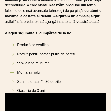
decorațiunile la care visați.
Realizăm produse din lemn
,
folosind cele mai avansate tehnologii de pe piață,
cu atenție
maximă la calitate și detalii
.
Asigurăm un ambalaj sigur
,
astfel încât produsele să ajungă intacte la D-voastră acasă.
Alegeți siguranța și cumpărați de la noi:
Producător certificat
Potrivit pentru toate tipurile de pereți
99% clienți mulțumiți
Montaj simplu
Schimb gratuit în 30 de zile
Garanție de 3 ani