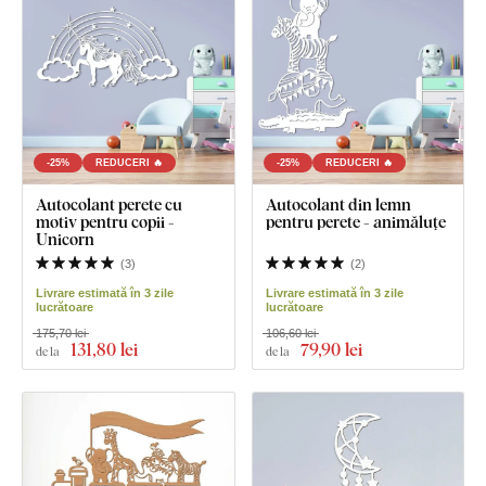
-25%
REDUCERI 🔥
-25%
REDUCERI 🔥
Autocolant perete cu
Autocolant din lemn
motiv pentru copii -
pentru perete - animăluțe
Unicorn
(
3
)
(
2
)
Livrare estimată în 3 zile
Livrare estimată în 3 zile
lucrătoare
lucrătoare
175,70 lei
106,60 lei
131
,80 lei
79
,90 lei
de la
de la