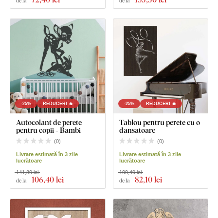
de la
de la
-25%
REDUCERI 🔥
-25%
REDUCERI 🔥
Autocolant de perete
Tablou pentru perete cu o
pentru copii - Bambi
dansatoare
(
0
)
(
0
)
Livrare estimată în 3 zile
Livrare estimată în 3 zile
lucrătoare
lucrătoare
141,80 lei
109,40 lei
106
,40 lei
82
,10 lei
de la
de la