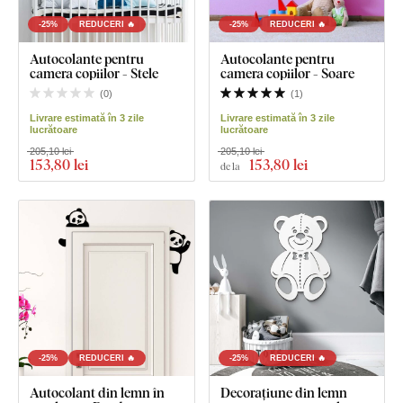
-25%
REDUCERI 🔥
-25%
REDUCERI 🔥
Autocolante pentru
Autocolante pentru
camera copiilor - Stele
camera copiilor - Soare
(
0
)
(
1
)
Livrare estimată în 3 zile
Livrare estimată în 3 zile
lucrătoare
lucrătoare
205,10 lei
205,10 lei
153
,80 lei
153
,80 lei
de la
-25%
REDUCERI 🔥
-25%
REDUCERI 🔥
Autocolant din lemn în
Decorațiune din lemn