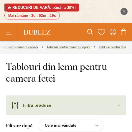
🔥 REDUCERI DE VARĂ: până la 30%!
Mai rămâne -
3o
:
52m
:
18s
louri pentru camera copiilor
Tablouri pentru camera copiilor
Tablouri pentru fată
Tablouri din lemn pentru
camera fetei
Filtru produse
Filtrare după