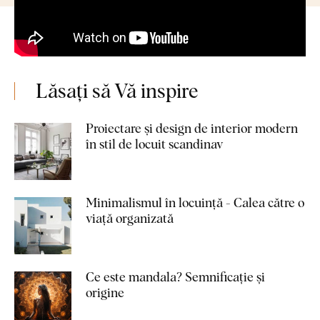
Lăsați să Vă inspire
Proiectare și design de interior modern
în stil de locuit scandinav
Minimalismul în locuință - Calea către o
viață organizată
Ce este mandala? Semnificație și
origine