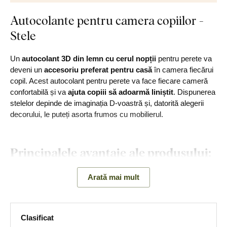
Autocolante pentru camera copiilor -
Stele
Un
autocolant 3D din lemn cu cerul nopții
pentru perete va
deveni un
accesoriu preferat pentru casă
în camera fiecărui
copil. Acest autocolant pentru perete va face fiecare cameră
confortabilă și va
ajuta copiii să adoarmă liniștit
. Dispunerea
stelelor depinde de imaginația D-voastră și, datorită alegerii
decorului, le puteți asorta frumos cu mobilierul.
Principalele avantaje ale produsului:
Autocolant frumos cu un motiv pentru copii
Arată mai mult
Producție ecologică din lemn
Montare simplă pe perete
Clasificat