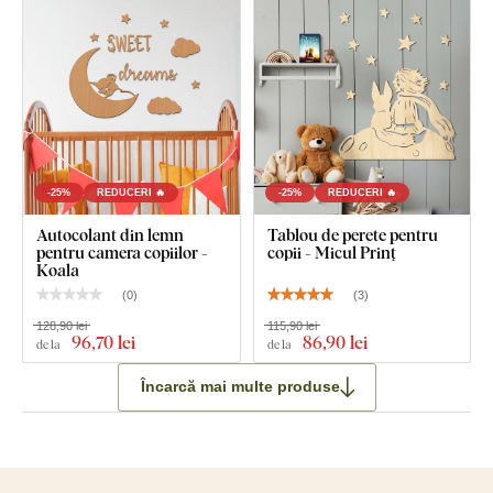
-25%
REDUCERI 🔥
-25%
REDUCERI 🔥
Autocolant din lemn
Tablou de perete pentru
pentru camera copiilor -
copii - Micul Prinț
Koala
(
0
)
(
3
)
128,90 lei
115,90 lei
96
,70 lei
86
,90 lei
de la
de la
Încarcă mai multe produse