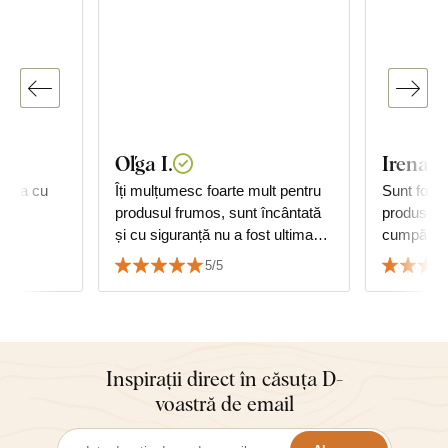
Oľga I.
Irena Ș
anda cu
Îți mulțumesc foarte mult pentru
Sunt foar
produsul frumos, sunt încântată
produsele
și cu siguranță nu a fost ultima
cumpăr d
mea achiziție. Recomand cu
pentru pri
5/5
căldură!
ultima, su
mulțumes
Inspirații direct în căsuța D-
voastră de email