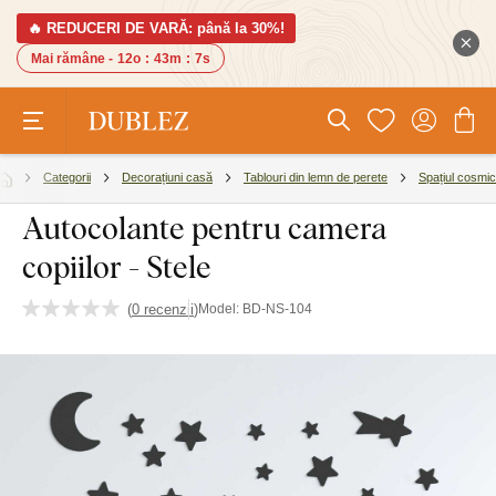
🔥 REDUCERI DE VARĂ: până la 30%!
Mai rămâne -
12o
:
43m
:
6s
Categorii
Decorațiuni casă
Tablouri din lemn de perete
Spațiul cosmic
Autocolante pentru camera
copiilor - Stele
(
0 recenzii
)
Model:
BD-NS-104