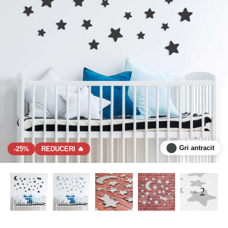
Gri antracit
-25%
REDUCERI 🔥
+ 2