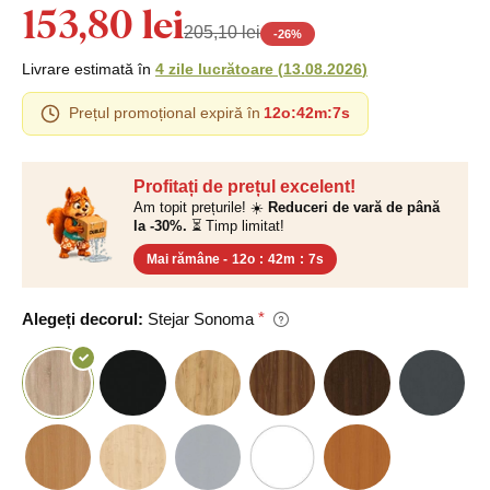
153,80 lei
205,10 lei
-
26
%
Livrare estimată în
4 zile lucrătoare
(
13.08.2026
)
Prețul promoțional expiră în
12o
:
42m
:
6s
Profitați de prețul excelent!
Am topit prețurile! ☀️
Reduceri de vară de până
la -30%.
⏳ Timp limitat!
Mai rămâne -
12o
:
42m
:
6s
Alegeți decorul:
Stejar Sonoma