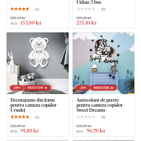
Utilaje 5 buc
perete arată curat și elegant – spre deosebire de autocolantele
(
1
)
(
0
)
subțiri din hârtie.
205,10 lei
366,80 lei
153
,80 lei
275
,10 lei
de la
Placa respectă
standardul european de emisii E1
– este
sigură,
potrivită pentru interior
(inclusiv camera copiilor).
Ce este inclus în pachet?
Autocolant pentru perete din lemn - Stele
-25%
REDUCERI 🔥
-25%
REDUCERI 🔥
Decorațiune din lemn
Autocolant de perete
pentru camera copiilor -
pentru camera copiilor -
Ursuleț
Sweet Dreams
(
1
)
(
0
)
122,40 lei
128,90 lei
91
,80 lei
96
,70 lei
de la
de la