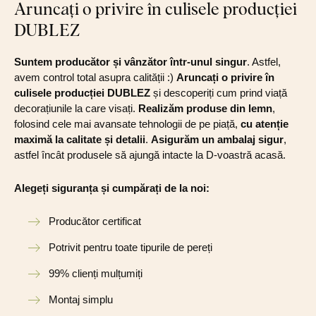
Aruncați o privire în culisele producției
DUBLEZ
Suntem producător și vânzător într-unul singur
. Astfel,
avem control total asupra calității :)
Aruncați o privire în
culisele producției DUBLEZ
și descoperiți cum prind viață
decorațiunile la care visați.
Realizăm produse din lemn
,
folosind cele mai avansate tehnologii de pe piață,
cu atenție
maximă la calitate și detalii
.
Asigurăm un ambalaj sigur
,
astfel încât produsele să ajungă intacte la D-voastră acasă.
Alegeți siguranța și cumpărați de la noi:
Producător certificat
Potrivit pentru toate tipurile de pereți
99% clienți mulțumiți
Montaj simplu