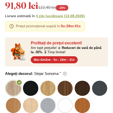
91,80 lei
122,40 lei
-
25
%
Livrare estimată în
4 zile lucrătoare
(
13.08.2026
)
Prețul promoțional expiră în
5o
:
28m
:
40s
Profitați de prețul excelent!
Am topit prețurile! ☀️
Reduceri de vară de până
la -30%.
⏳ Timp limitat!
Mai rămâne -
5o
:
28m
:
40s
Alegeți decorul:
Stejar Sonoma