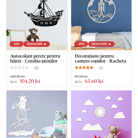
-25%
REDUCERI 🔥
-25%
REDUCERI 🔥
Autocolant perete pentru
Decorațiune pentru
băieți - Corabia piraților
camera copiilor - Racheta
(
0
)
(
1
)
138,90 lei
87,50 lei
104
,20 lei
65
,60 lei
de la
de la