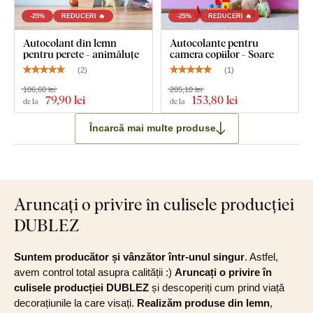
-25%
REDUCERI 🔥
-25%
REDUCERI 🔥
Autocolant din lemn
Autocolante pentru
pentru perete - animăluțe
camera copiilor - Soare
(
2
)
(
1
)
106,60 lei
205,10 lei
79
,90 lei
153
,80 lei
de la
de la
Încarcă mai multe produse
Aruncați o privire în culisele producției
DUBLEZ
Suntem producător și vânzător într-unul singur
. Astfel,
avem control total asupra calității :)
Aruncați o privire în
culisele producției DUBLEZ
și descoperiți cum prind viață
decorațiunile la care visați.
Realizăm produse din lemn
,