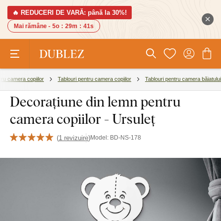
🔥 REDUCERI DE VARĂ: până la 30%!
Mai rămâne -
5o
:
29m
:
40s
tru camera copiilor
Tablouri pentru camera copiilor
Tablouri pentru camera băiatului
Decorațiune din lemn pentru
camera copiilor - Ursuleț
(
1 revizuire
)
Model:
BD-NS-178