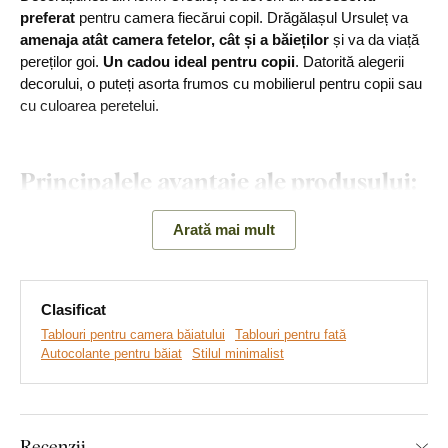
preferat
pentru camera fiecărui copil. Drăgălașul Ursuleț va
amenaja atât camera fetelor, cât și a băieților
și va da viață
pereților goi.
Un cadou ideal pentru copii
. Datorită alegerii
decorului, o puteți asorta frumos cu mobilierul pentru copii sau
cu culoarea peretelui.
Principalele avantaje ale produsului:
Decorațiune frumoasă cu un motiv pentru copii
Arată mai mult
Producție ecologică din lemn
Montare simplă pe perete
Clasificat
Tablouri pentru camera băiatului
Tablouri pentru fată
Material din lemn de 3 mm grosime
Autocolante pentru băiat
Stilul minimalist
Cadou ideal pentru copii
Recenzii