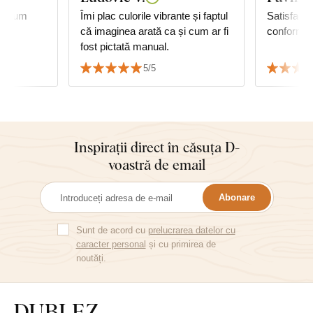
ce cum
Îmi plac culorile vibrante și faptul
Satisfacție
că imaginea arată ca și cum ar fi
conform a
fost pictată manual.
5/5
Inspirații direct în căsuța D-
voastră de email
Abonare
Sunt de acord cu
prelucrarea datelor cu
caracter personal
și cu primirea de
noutăți.