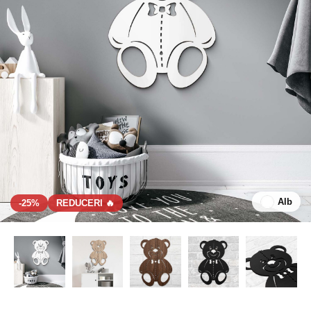
Alb
-25%
REDUCERI 🔥