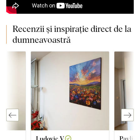
Recenzii și inspirație direct de la
dumneavoastră
Ludovic V.
Pavlína