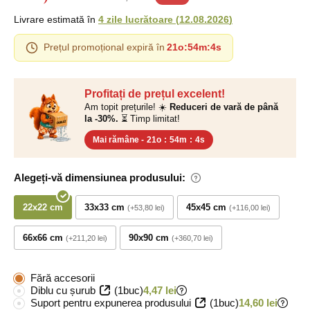
Livrare estimată în
4 zile lucrătoare
(
12.08.2026
)
Prețul promoțional expiră în
21o
:
54m
:
3s
Profitați de prețul excelent!
Am topit prețurile! ☀️
Reduceri de vară de până
la -30%.
⏳ Timp limitat!
Mai rămâne -
21o
:
54m
:
3s
Alegeți-vă dimensiunea produsului:
22x22 cm
33x33 cm
45x45 cm
+53,80 lei
+116,00 lei
66x66 cm
90x90 cm
+211,20 lei
+360,70 lei
Fără accesorii
Diblu cu șurub
(1buc)
4,47 lei
Suport pentru expunerea produsului
(1buc)
14,60 lei