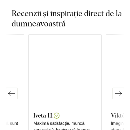
Recenzii și inspirație direct de la
dumneavoastră
Iveta H.
Viktóri
bloul, sunt
Maximă satisfacție, muncă
Imaginea s
impecabilă, luminează frumos
atmosfera