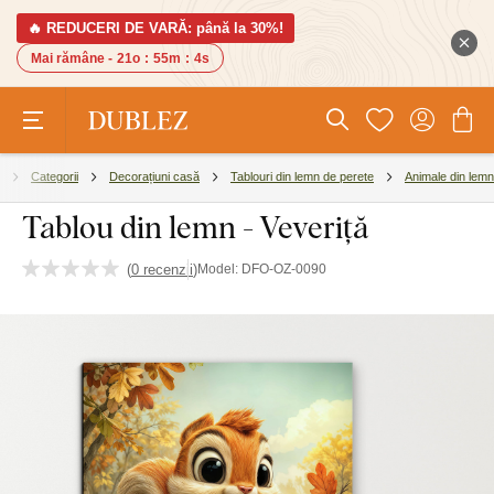
🔥 REDUCERI DE VARĂ: până la 30%!
Mai rămâne -
21o
:
55m
:
4s
Categorii
Decorațiuni casă
Tablouri din lemn de perete
Animale din lemn
Tablou din lemn - Veveriță
(
0 recenzii
)
Model:
DFO-OZ-0090