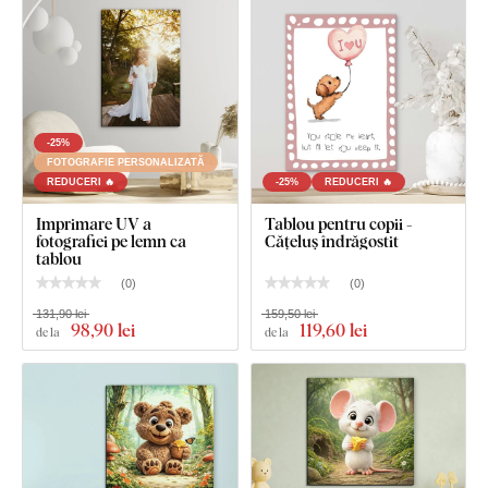
cârlige.
-25%
FOTOGRAFIE PERSONALIZATĂ
REDUCERI 🔥
-25%
REDUCERI 🔥
Imprimare UV a
Tablou pentru copii -
fotografiei pe lemn ca
Cățeluș îndrăgostit
tablou
(
0
)
(
0
)
131,90 lei
159,50 lei
98
,90 lei
119
,60 lei
de la
de la
Ce este inclus în pachet?
Tablou din lemn - Veveriță