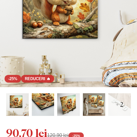
-25%
REDUCERI 🔥
+ 2
90,70 lei
120,90 lei
-
25
%