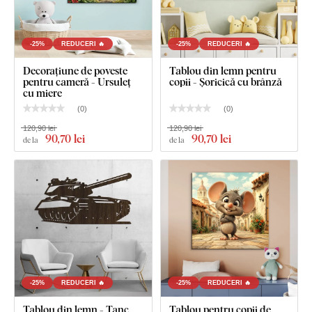
Cârlig(e) montat(e) în prealabil pe partea din spate a
tabloului
-25%
REDUCERI 🔥
-25%
REDUCERI 🔥
Instrucțiuni clare pentru montaj
Decorațiune de poveste
Tablou din lemn pentru
pentru cameră - Ursuleț
copii - Șoricică cu brânză
cu miere
(
0
)
(
0
)
120,90 lei
120,90 lei
90
,70 lei
90
,70 lei
de la
de la
-25%
REDUCERI 🔥
-25%
REDUCERI 🔥
Tablou din lemn - Tanc
Tablou pentru copii de