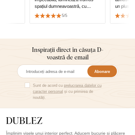
spațiul dumneavoastră, cu
un plus de
siguranță recomand.
foarte mul
5/5
serviciu.
Inspirații direct în căsuța D-
voastră de email
Abonare
Sunt de acord cu
prelucrarea datelor cu
caracter personal
și cu primirea de
noutăți.
Împlinim visele unui interior perfect. Aducem bucurie și plăcere