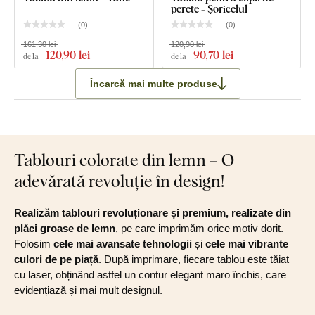
perete - Șoricelul
(
0
)
(
0
)
161,30 lei
120,90 lei
120
,90 lei
90
,70 lei
de la
de la
Încarcă mai multe produse
Tablouri colorate din lemn – O
adevărată revoluție în design!
Realizăm tablouri revoluționare și premium, realizate din
plăci groase de lemn
, pe care imprimăm orice motiv dorit.
Folosim
cele mai avansate tehnologii
și
cele mai vibrante
culori de pe piață
. După imprimare, fiecare tablou este tăiat
cu laser, obținând astfel un contur elegant maro închis, care
evidențiază și mai mult designul.