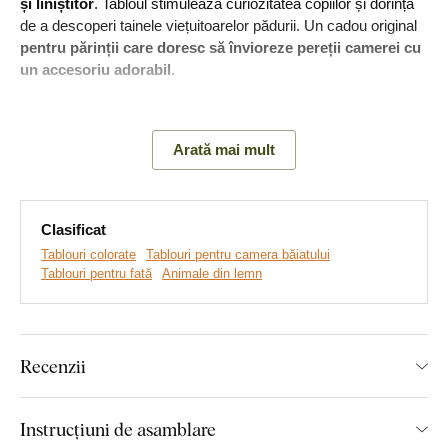
și liniștitor
. Tabloul stimulează curiozitatea copiilor și dorința
de a descoperi tainele viețuitoarelor pădurii. Un cadou original
pentru părinții care doresc să învioreze pereții camerei cu
un accesoriu adorabil
.
Arată mai mult
Clasificat
Tablouri colorate
Tablouri pentru camera băiatului
Tablouri pentru fată
Animale din lemn
Realizăm tablouri premium, revoluționare din plăci
Recenzii
groase de lemn
pe care imprimăm orice model. Folosim
cea
mai avansată tehnologie și vopsele de calitate superioară
.
După ce placa este imprimată, decupăm tabloul cu ajutorul
Instrucțiuni de asamblare
tehnologiei laser, obținând astfel o margine maro închis