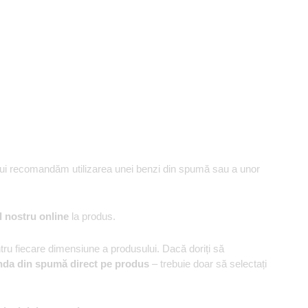
ului recomandăm utilizarea unei benzi din spumă sau a unor
l nostru online
la produs.
u fiecare dimensiune a produsului. Dacă doriți să
nda din spumă direct pe produs
– trebuie doar să selectați