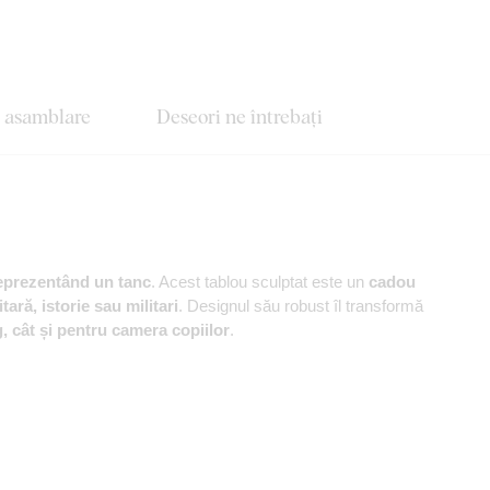
e asamblare
Deseori ne întrebați
reprezentând un tanc
. Acest tablou sculptat este un
cadou
tară, istorie sau militari
. Designul său robust îl transformă
g, cât și pentru camera copiilor
.