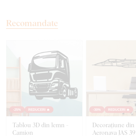
Recomandate
-25%
REDUCERI 🔥
-30%
REDUCERI 🔥
Tablou 3D din lemn -
Decorațiune din
Camion
Aeronava JAS 39