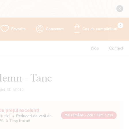
0
Favorite
Conectare
Coș de cumpărături
Blog
Contact
 lemn - Tanc
del:
BD-AT-019
 de prețul excelent!
Mai rămâne -
22o
:
37m
:
20s
ețurile! ☀️
Reduceri de vară de
0%.
⏳ Timp limitat!