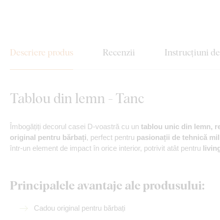
Descriere produs
Recenzii
Instrucțiuni d
Tablou din lemn - Tanc
Îmbogățiți decorul casei D-voastră cu un
tablou unic din lemn, 
original pentru bărbați
, perfect pentru
pasionații de tehnică mili
într-un element de impact în orice interior, potrivit atât pentru
livin
Principalele avantaje ale produsului:
Cadou original pentru bărbați