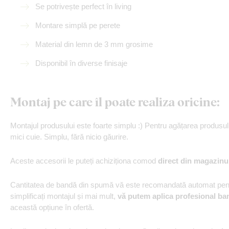
Se potrivește perfect în living
Montare simplă pe perete
Material din lemn de 3 mm grosime
Disponibil în diverse finisaje
Montaj pe care îl poate realiza oricine:
Montajul produsului este foarte simplu :) Pentru agățarea produs
mici cuie. Simplu, fără nicio găurire.
Aceste accesorii le puteți achiziționa comod
direct din magazinu
Cantitatea de bandă din spumă vă este recomandată automat pentr
simplificați montajul și mai mult,
vă putem aplica profesional ba
această opțiune în ofertă.