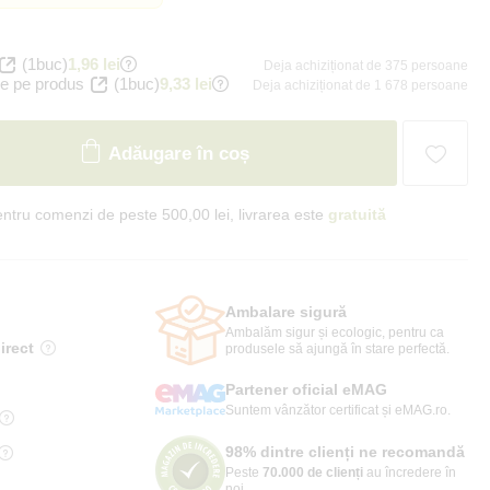
(1buc)
1,96 lei
Deja achiziționat de 375 persoane
e pe produs
(1buc)
9,33 lei
Deja achiziționat de 1 678 persoane
Adăugare în coș
ntru comenzi de peste 500,00 lei, livrarea este
gratuită
Ambalare sigură
Ambalăm sigur și ecologic, pentru ca
irect
produsele să ajungă în stare perfectă.
Partener oficial eMAG
Suntem vânzător certificat și eMAG.ro.
98% dintre clienți ne recomandă
Peste
70.000 de clienți
au încredere în
noi.