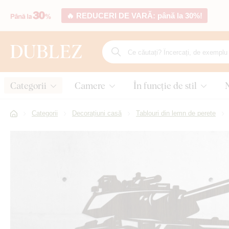
🔥 REDUCERI DE VARĂ: până la 30%!
Categorii
Camere
În funcție de stil
Categorii
Decorațiuni casă
Tablouri din lemn de perete