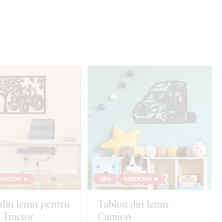
DUCERI 🔥
-25%
REDUCERI 🔥
din lemn pentru
Tablou din lemn -
- Tractor
Camion