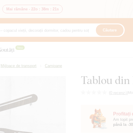
Mai rămâne -
22o
:
38m
:
20s
Căutare
Nou
Noutăți
Mijloace de transport
Camioane
Tablou din
(
0 recenzii
)
Mo
Profitați
Am topit pr
până la -3