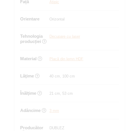
Față
Atipic
Orientare
Orizontal
Tehnologia
Decupare cu laser
producției
Material
Placă din lemn HDF
Lăţime
40 cm, 100 cm
Înălţime
21 cm, 53 cm
Adâncime
3 mm
Producător
DUBLEZ