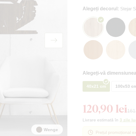
Alegeți decorul:
Stejar
Alegeți-vă dimensiunea
40x21 cm
100x53 c
120,90 lei
161,
Livrare estimată în
3 zile l
Wenge
Prețul promoțional ex