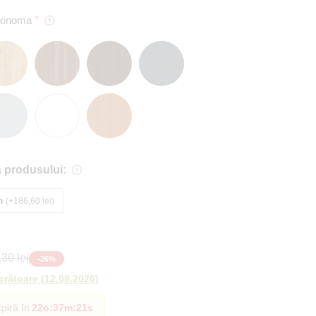
 Sonoma
 produsului:
m
+186,60 lei
30 lei
-
26
%
ucrătoare
(
12.08.2026
)
piră în
22o
:
37m
:
20s