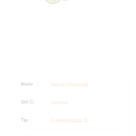
Motiv
Mașină / Motocicletă
Stil
Industrial
Tip
O singură bucată
,
3D