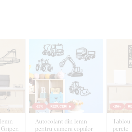
-25%
REDUCERI 🔥
-25%
RE
 lemn -
Autocolant din lemn
Tablou 
 Gripen
pentru camera copiilor -
perete 