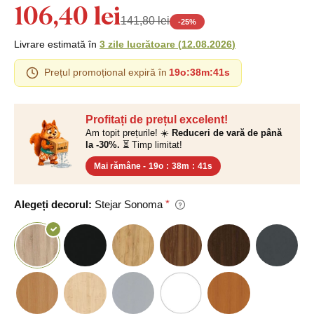
106,40 lei
141,80 lei
-
25
%
Livrare estimată în
3 zile lucrătoare
(
12.08.2026
)
Prețul promoțional expiră în
19o
:
38m
:
40s
Profitați de prețul excelent!
Am topit prețurile! ☀️
Reduceri de vară de până
la -30%.
⏳ Timp limitat!
Mai rămâne -
19o
:
38m
:
40s
Alegeți decorul:
Stejar Sonoma