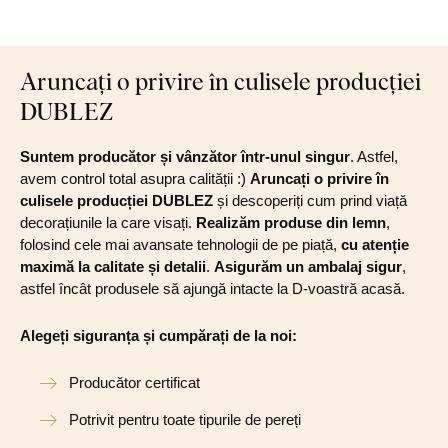
Aruncați o privire în culisele producției
DUBLEZ
Suntem producător și vânzător într-unul singur
. Astfel,
avem control total asupra calității :)
Aruncați o privire în
culisele producției DUBLEZ
și descoperiți cum prind viață
decorațiunile la care visați.
Realizăm produse din lemn
,
folosind cele mai avansate tehnologii de pe piață,
cu atenție
maximă la calitate și detalii
.
Asigurăm un ambalaj sigur
,
astfel încât produsele să ajungă intacte la D-voastră acasă.
Alegeți siguranța și cumpărați de la noi:
Producător certificat
Potrivit pentru toate tipurile de pereți