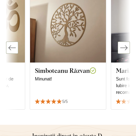
Simboteanu Răzvan
Maria
ușor de
Minunat!
Sunt foart
ozav.
Iubire infi
recomand
5/5
Inspirații direct în căsuța D-