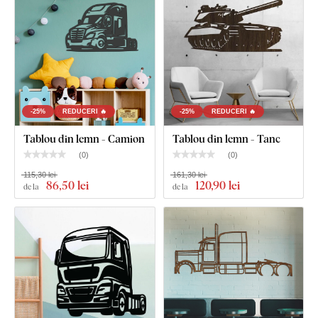
fine și subțiri
.
-25%
REDUCERI 🔥
-25%
REDUCERI 🔥
Tablou din lemn - Camion
Tablou din lemn - Tanc
(
0
)
(
0
)
115,30 lei
161,30 lei
86
,50 lei
120
,90 lei
de la
de la
Puteți alege dintre
12 decorațiuni
cu lac semi-mat, care
crește
rezistența la zgârieturi obișnuite
.
Grosimea
de
3 mm
conferă produsului
efect 3D
cu umbrire delicată, astfel încât pe
perete arată curat și elegant – spre deosebire de autocolantele
subțiri din hârtie.
Placa respectă
standardul european de emisii E1
– este
sigură,
potrivită pentru interior
(inclusiv camera copiilor).