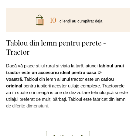
10+
clienții au cumpărat deja
Tablou din lemn pentru perete -
Tractor
Dacă vă place stilul rural și viața la țară, atunci
tabloul unui
tractor este un
accesoriu ideal pentru casa D-
voastră
. Tabloul din lemn al unui tractor este un
cadou
original
pentru iubitorii acestor utilaje complexe. Tractoarele
au în spate o întreagă istorie de dezvoltare tehnologică și este
utilajul preferat de mulți bărbați. Tabloul este fabricat din lemn
de diferite dimensiuni.
Principalele avantaje ale produsului: