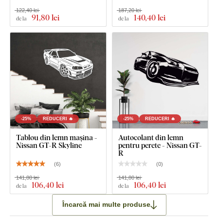
122,40 lei
187,20 lei
91
,80 lei
140
,40 lei
de la
de la
-25%
REDUCERI 🔥
-25%
REDUCERI 🔥
Tablou din lemn mașina -
Autocolant din lemn
Nissan GT-R Skyline
pentru perete - Nissan GT-
R
(
6
)
(
0
)
141,80 lei
141,80 lei
106
,40 lei
106
,40 lei
de la
de la
Încarcă mai multe produse