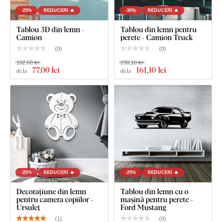
-25%
REDUCERI 🔥
-30%
REDUCERI 🔥
Tablou 3D din lemn -
Tablou din lemn pentru
Ce este inclus în pachet?
Camion
perete - Camion Truck
(
0
)
(
0
)
Tablou din lemn pentru perete - Tractor
102,60 lei
230,10 lei
77
,00 lei
161
,10 lei
de la
de la
-25%
REDUCERI 🔥
-25%
REDUCERI 🔥
Decorațiune din lemn
Tablou din lemn cu o
pentru camera copiilor -
mașină pentru perete -
Ursuleț
Ford Mustang
(
1
)
(
0
)