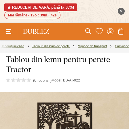
🔥 REDUCERI DE VARĂ: până la 30%!
Mai rămâne -
19o
:
39m
:
41s
Decorațiuni casă
Tablouri din lemn de perete
Mijloace de transport
Camioane
Tablou din lemn pentru perete -
Tractor
(
0 recenzii
)
Model:
BD-AT-022