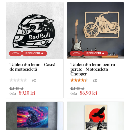
-25%
REDUCERI 🔥
-25%
REDUCERI 🔥
Tablou din lemn - Cască
Tablou din lemn pentru
de motocicletă
perete - Motocicleta
Chopper
(
0
)
(
2
)
118,80 lei
115,90 lei
89
,10 lei
86
,90 lei
de la
de la