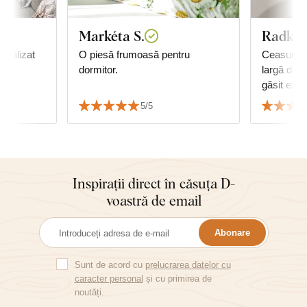
Markéta S.
Radka 
O piesă frumoasă pentru
Ceasurile
dormitor.
largă de c
găsit exac
cu mobilie
5/5
😊
Inspirații direct în căsuța D-
voastră de email
Abonare
Sunt de acord cu
prelucrarea datelor cu
caracter personal
și cu primirea de
noutăți.