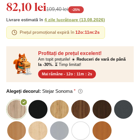
82,10 lei
109,40 lei
-
25
%
Livrare estimată în
4 zile lucrătoare
(
13.08.2026
)
Prețul promoțional expiră în
12o
:
11m
:
2s
Profitați de prețul excelent!
Am topit prețurile! ☀️
Reduceri de vară de până
la -30%.
⏳ Timp limitat!
Mai rămâne -
12o
:
11m
:
2s
Alegeți decorul:
Stejar Sonoma