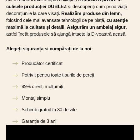
culisele producției DUBLEZ
și descoperiți cum prind viață
decorațiunile la care visați.
Realizăm produse din lemn
,
folosind cele mai avansate tehnologii de pe piață,
cu atenție
maximă la calitate și detalii
.
Asigurăm un ambalaj sigur
,
astfel încât produsele să ajungă intacte la D-voastră acasă.
Alegeți siguranța și cumpărați de la noi:
Producător certificat
Potrivit pentru toate tipurile de pereți
99% clienți mulțumiți
Montaj simplu
Schimb gratuit în 30 de zile
Garanție de 3 ani