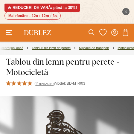
🔥 REDUCERI DE VARĂ: până la 30%!
Mai rămâne -
12o
:
12m
:
2s
Decorațiuni casă
Tablouri din lemn de perete
Mijloace de transport
Motociclete
Tablou din lemn pentru perete -
Motocicletă
(
2 revizuire
)
Model:
BD-MT-003