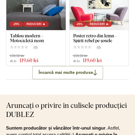
-25%
REDUCERI 🔥
-25%
REDUCERI 🔥
Tablou modern –
Poster retro din lemn -
Motocicletă neon
Spirit rebel pe șosele
(
0
)
(
0
)
159,50 lei
159,50 lei
119
,60 lei
119
,60 lei
de la
de la
Încarcă mai multe produse
Aruncați o privire în culisele producției
DUBLEZ
Suntem producător și vânzător într-unul singur
. Astfel,
avem control total asupra calității :)
Aruncați o privire în