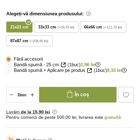
Alegeți-vă dimensiunea produsului:
21x21 cm
33x33 cm
66x66 cm
+29,20 lei
+111,70 lei
87x87 cm
+208,90 lei
Fără accesorii
Bandă spumă - 25 cm
(1buc)
1,96 lei
Bandă spumă + Aplicare pe produs
(1buc)
9,33 lei
În coș
Livrăm
de la 15
,90 lei
Pentru comenzi de peste 500,00 lei, livrarea este
gratuită