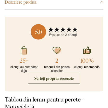
Descriere produs
5,0
Evaluat de
2 clienți
25+
2
100%
clienții au cumpărat
recenzii din partea
clienții recomandă
deja
clienților
Scrieți propria recenzie
Tablou din lemn pentru perete -
Motocicletă