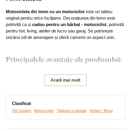
Motocicleta din lemn cu un motociclist
este un tablou
original pentru orice încăpere. Decorațiunea din lemn este
potrivită ca și
cadou pentru un bărbat - motociclist
, potrivită
pentru hol, living, atelier de lucru sau garaj. Se potrivește
oricărui stil de amenajare și oferă camerei un aspect unic.
Principalele avantaje ale produsului:
Cadou original pentru un bărbat
Arată mai mult
Design realist al motocicletei
Montare simplă pe perete
Clasificat
Material din lemn de 3 mm grosime
Stil modern
Motociclete
Tablouri sculptate
Atelier / Birou
Multe decoruri din care să alegeți