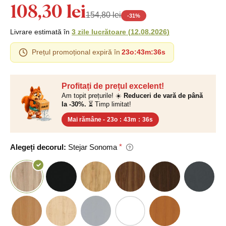
108,30 lei
154,80 lei
-
31
%
Livrare estimată în
3 zile lucrătoare
(
12.08.2026
)
Prețul promoțional expiră în
23o
:
43m
:
35s
Profitați de prețul excelent!
Am topit prețurile! ☀️
Reduceri de vară de până
la -30%.
⏳ Timp limitat!
Mai rămâne -
23o
:
43m
:
35s
Alegeți decorul:
Stejar Sonoma