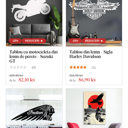
-25%
REDUCERI 🔥
-25%
REDUCERI 🔥
Tablou cu motocicleta din
Tablou din lemn - Sigla
lemn de perete - Suzuki
Harley Davidson
GT
(
0
)
(
1
)
109,40 lei
115,90 lei
82
,10 lei
86
,90 lei
de la
de la