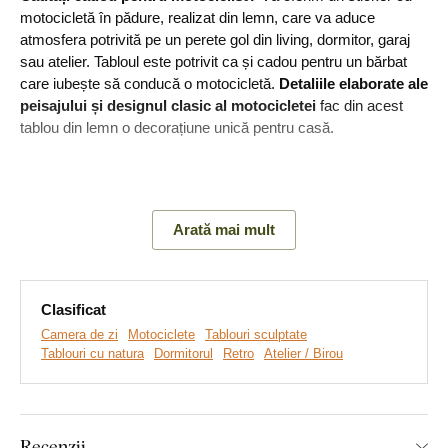
motocicletă în pădure, realizat din lemn, care va aduce
atmosfera potrivită pe un perete gol din living, dormitor, garaj
sau atelier. Tabloul este potrivit ca și cadou pentru un bărbat
care iubește să conducă o motocicletă.
Detaliile elaborate ale
peisajului și designul clasic al motocicletei
fac din acest
tablou din lemn o decorațiune unică pentru casă.
Principalele avantaje ale produsului:
Arată mai mult
Design elaborat al decorațiuni
Cadou original pentru un motociclist
Clasificat
Montare ușoară pe perete
Camera de zi
Motociclete
Tablouri sculptate
Tablouri cu natura
Dormitorul
Retro
Atelier / Birou
Material din lemn cu grosimea de 3 mm
Multe decoruri din care puteți alege
Recenzii