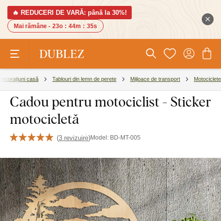
🔥 REDUCERI DE VARĂ: până la 30%!
Mai rămâne -
23o
:
44m
:
34s
Decorațiuni casă
Tablouri din lemn de perete
Mijloace de transport
Motociclete
Cadou pentru motociclist - Sticker
motocicletă
(
3 revizuire
)
Model:
BD-MT-005