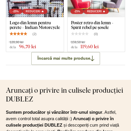
-25%
REDUCERI 🔥
-25%
REDUCERI 🔥
Logo din lemn pentru
Poster retro din lemn -
perete - Indian Motorcycle
Spirit rebel pe șosele
(
2
)
(
0
)
128,90 lei
159,50 lei
96
,70 lei
119
,60 lei
de la
de la
Încarcă mai multe produse
Aruncați o privire în culisele producției
DUBLEZ
Suntem producător și vânzător într-unul singur
. Astfel,
avem control total asupra calității :)
Aruncați o privire în
culisele producției DUBLEZ
și descoperiți cum prind viață