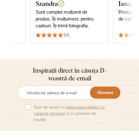
Szandra
Jana P.
ru
Sunt complet mulțumit de
Produs fo
produs. Îți mulțumesc pentru
de calitate
cadouri. Îți trimit fotografia.
5/5
Inspirații direct în căsuța D-
voastră de email
Abonare
Sunt de acord cu
prelucrarea datelor cu
caracter personal
și cu primirea de
noutăți.