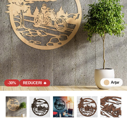
Arţar
-30%
REDUCERI 🔥