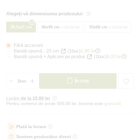
Alegeți-vă dimensiunea produsului:
28,5x21 cm
66x49 cm
93x68 cm
+102,00 lei
+203,90 lei
Fără accesorii
Bandă spumă - 25 cm
(1buc)
1,96 lei
Bandă spumă + Aplicare pe produs
(1buc)
9,33 lei
În coș
Livrăm
de la 15
,90 lei
Pentru comenzi de peste 500,00 lei, livrarea este
gratuită
Plată la livrare
Suntem producător direct