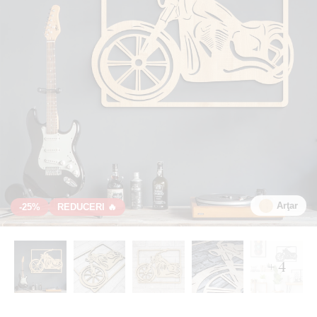
Arţar
-25%
REDUCERI 🔥
+ 4