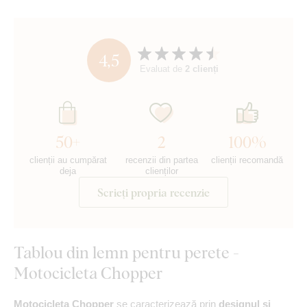
4,5
Evaluat de
2 clienți
50+
2
100%
clienții au cumpărat
recenzii din partea
clienții recomandă
deja
clienților
Scrieți propria recenzie
Tablou din lemn pentru perete -
Motocicleta Chopper
Motocicleta Chopper
se caracterizează prin
designul și