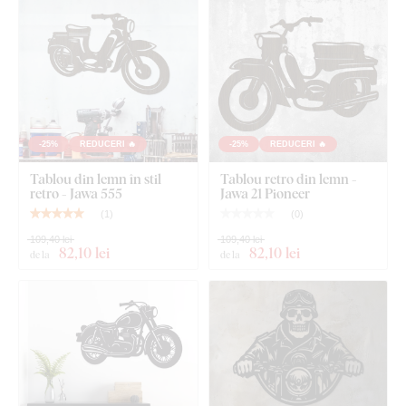
-25%
REDUCERI 🔥
-25%
REDUCERI 🔥
Tablou din lemn în stil
Tablou retro din lemn -
retro - Jawa 555
Jawa 21 Pioneer
(
1
)
(
0
)
109,40 lei
109,40 lei
82
,10 lei
82
,10 lei
de la
de la