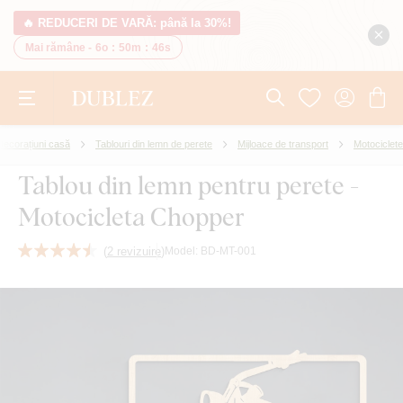
🔥 REDUCERI DE VARĂ: până la 30%!
Mai rămâne -
6o
:
50m
:
45s
Decorațiuni casă
Tablouri din lemn de perete
Mijloace de transport
Motociclete
Tablou din lemn pentru perete -
Motocicleta Chopper
(
2 revizuire
)
Model:
BD-MT-001