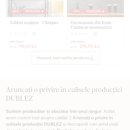
-25%
REDUCERI 🔥
-25%
REDUCERI 🔥
Tablou sculptat - Chopper
Decorațiune din lemn -
Craniu pe motocicletă
(
0
)
(
0
)
120,80 lei
145,10 lei
90
,60 lei
108
,80 lei
de la
de la
Încarcă mai multe produse
Aruncați o privire în culisele producției
DUBLEZ
Suntem producător și vânzător într-unul singur
. Astfel,
avem control total asupra calității :)
Aruncați o privire în
culisele producției DUBLEZ
și descoperiți cum prind viață