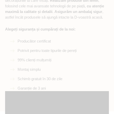
decorațiunile la care visați.
Realizăm produse din lemn
,
folosind cele mai avansate tehnologii de pe piață,
cu atenție
maximă la calitate și detalii
.
Asigurăm un ambalaj sigur
,
astfel încât produsele să ajungă intacte la D-voastră acasă.
Alegeți siguranța și cumpărați de la noi:
Producător certificat
Potrivit pentru toate tipurile de pereți
99% clienți mulțumiți
Montaj simplu
Schimb gratuit în 30 de zile
Garanție de 3 ani