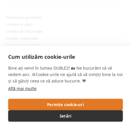
Satisfacție garantată
Livrarea și plata
Condiții de reclamație
Condiții comerciale
Cum să comandați?
Protejarea confidențialității dvs.
Cum utilizăm cookie-urile
Setați cookie-urile
Bine ați venit în lumea DUBLEZ! 🏡 Ne bucurăm să vă
vedem aici. 🍪Cookie-urile ne ajută să vă simțiți bine la noi
și să găsiți ceea ce vă aduce bucurie. 🧡
Află mai multe
Copyright © DUBLEZ 2026 | Toate drepturile rezervate
Permite cookie-uri
Crearea magazinelor online performante de către
RIESENIA
Setări
Acest site este protejat de reCAPTCHA, iar Google aplică
Politica de
confidențialitate
și
Termenii și condițiile
.