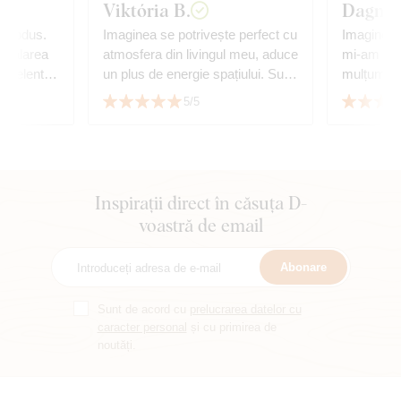
Viktória B.
Dagmar
 produs.
Imaginea se potrivește perfect cu
Imaginea 
nstalarea
atmosfera din livingul meu, aduce
mi-am ima
excelent.
un plus de energie spațiului. Sunt
mulțumită
turor.
foarte mulțumit de calitate și de
5/5
serviciu.
Inspirații direct în căsuța D-
voastră de email
Abonare
Sunt de acord cu
prelucrarea datelor cu
caracter personal
și cu primirea de
noutăți.