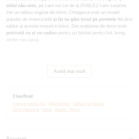
stilul său unic
, pe care noi cei de la DUBLEZ l-am surprins
într-un tablou original din lemn. Chopperul este un model
popular de motocicletă
și își va găsi locul pe peretele
fiecărui
iubitor al acestei mașini iconice. Decorațiunea din lemn este
potrivită ca și un cadou
pentru un bărbat pentru hol, living,
atelier sau garaj.
Principalele avantaje ale produsului:
Arată mai mult
Un cadou original pentru un bărbat
Montare simplă pe perete
Clasificat
Material din lemn de 3 mm grosime
Tablouri pentru hol
Motociclete
Tablouri sculptate
Stilul industrial
Retro
Atelier / Birou
Multe decoruri din care să alegeți
Montaj pe care îl poate realiza
Recenzii