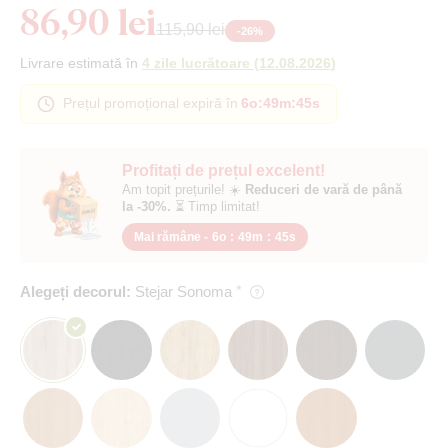
86,90 lei
115,90 lei
-
26
%
Livrare estimată în
4 zile lucrătoare
(
12.08.2026
)
Prețul promoțional expiră în
6o
:
49m
:
45s
Profitați de prețul excelent!
Am topit prețurile! ☀️
Reduceri de vară de până
la -30%.
⏳ Timp limitat!
Mai rămâne -
6o
:
49m
:
45s
Alegeți decorul:
Stejar Sonoma