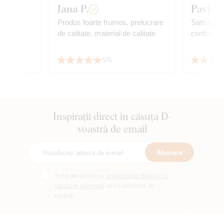
Jana P.
Pavlína
,
Produs foarte frumos, prelucrare
Satisfacție
de calitate, material de calitate
conform a
5/5
Inspirații direct în căsuța D-
voastră de email
Abonare
Sunt de acord cu
prelucrarea datelor cu
caracter personal
și cu primirea de
noutăți.