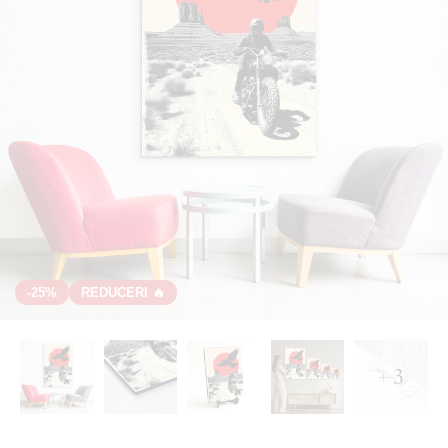
-25%
REDUCERI 🔥
+ 3