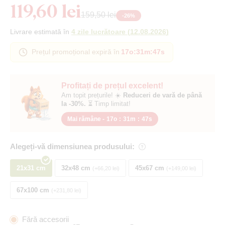
119,60 lei
159,50 lei
-
26
%
Livrare estimată în
4 zile lucrătoare
(
12.08.2026
)
Prețul promoțional expiră în
17o
:
31m
:
46s
Profitați de prețul excelent!
Am topit prețurile! ☀️
Reduceri de vară de până
la -30%.
⏳ Timp limitat!
Mai rămâne -
17o
:
31m
:
46s
Alegeți-vă dimensiunea produsului:
21x31 cm
32x48 cm
45x67 cm
+66,20 lei
+149,00 lei
67x100 cm
+231,80 lei
Fără accesorii