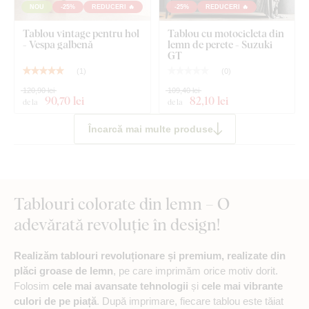
NOU
-25%
REDUCERI 🔥
-25%
REDUCERI 🔥
Tablou vintage pentru hol
Tablou cu motocicleta din
- Vespa galbenă
lemn de perete - Suzuki
GT
(
1
)
(
0
)
120,90 lei
109,40 lei
90
,70 lei
82
,10 lei
de la
de la
Încarcă mai multe produse
Tablouri colorate din lemn – O
adevărată revoluție în design!
Realizăm tablouri revoluționare și premium, realizate din
plăci groase de lemn
, pe care imprimăm orice motiv dorit.
Folosim
cele mai avansate tehnologii
și
cele mai vibrante
culori de pe piață
. După imprimare, fiecare tablou este tăiat