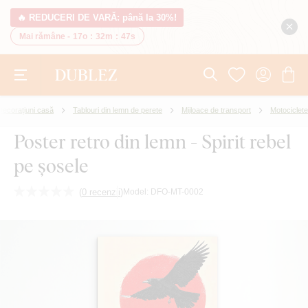
🔥 REDUCERI DE VARĂ: până la 30%!
Mai rămâne -
17o
:
32m
:
46s
Decorațiuni casă
Tablouri din lemn de perete
Mijloace de transport
Motociclete
Poster retro din lemn - Spirit rebel
pe șosele
(
0 recenzii
)
Model:
DFO-MT-0002