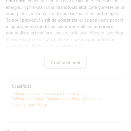
unui corb
, aduce în interior o notă de libertate, rebeliune și
energie. În prim-plan domină
motociclistul
care gonește pe un
drum prăfuit, în timp ce deasupra lui zboară un
corb negru
.
Tabloul pop-art, în stil de poster retro
, se potrivește perfect
în
apartamente moderne sau industriale
, în
interioare
minimaliste ori ateliere
, unde culorile sale vii ies cu adevărat
în evidență. Este un cadou deosebit pentru
pasionații de
motociclete, libertate și stil alternativ.
Semnificația tabloului:
Acest tablou emană libertate neîngrădită
Arată mai mult
și mister. Simbolurile drumului, rebeliunii și pasiunii creează o
atmosferă inconfundabilă în orice interior.
Clasificat
Tablouri colorate
Tablouri pentru sufragerie
Tablouri pentru hol
Tablouri pentru birou
Motociclete
Atelier / Birou
Retro