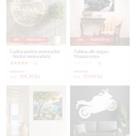
-30%
REDUCERI 🔥
-25%
REDUCERI 🔥
Cadou pentru motociclist
Tablou alb-negru -
- Sticker motocicletă
Mașină retro
(
3
)
(
0
)
154,80 lei
159,50 lei
108
,30 lei
119
,60 lei
de la
de la