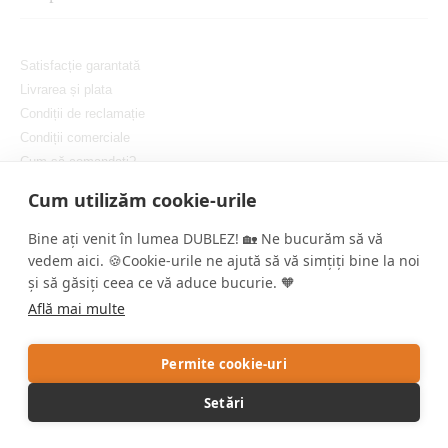
Satisfacție garantată
Livrarea și plata
Condiții de reclamație
Condiții comerciale
Cum să comandați?
Protejarea confidențialității dvs.
Cum utilizăm cookie-urile
Setați cookie-urile
Bine ați venit în lumea DUBLEZ! 🏡 Ne bucurăm să vă
vedem aici. 🍪Cookie-urile ne ajută să vă simțiți bine la noi
și să găsiți ceea ce vă aduce bucurie. 🧡
Află mai multe
Copyright © DUBLEZ 2026 | Toate drepturile rezervate
Permite cookie-uri
Crearea magazinelor online performante de către
RIESENIA
Setări
Acest site este protejat de reCAPTCHA, iar Google aplică
Politica de
confidențialitate
și
Termenii și condițiile
.