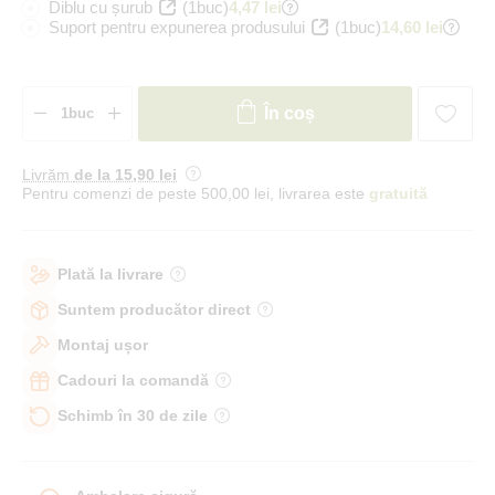
Diblu cu șurub
(1buc)
4,47 lei
Suport pentru expunerea produsului
(1buc)
14,60 lei
În coș
Livrăm
de la 15
,90 lei
Pentru comenzi de peste 500,00 lei, livrarea este
gratuită
Plată la livrare
Suntem producător direct
Montaj ușor
Cadouri la comandă
Schimb în 30 de zile