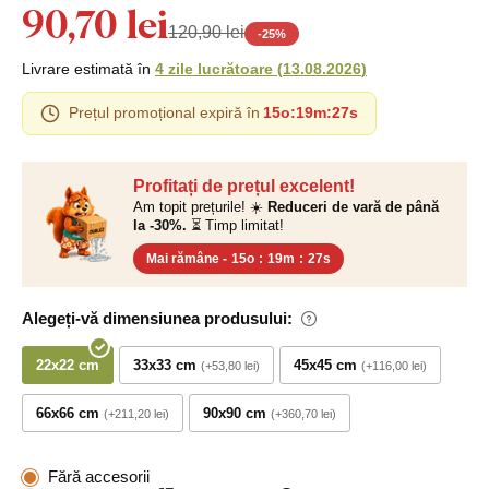
90,70 lei
120,90 lei
-
25
%
Livrare estimată în
4 zile lucrătoare
(
13.08.2026
)
Prețul promoțional expiră în
15o
:
19m
:
27s
Profitați de prețul excelent!
Am topit prețurile! ☀️
Reduceri de vară de până
la -30%.
⏳ Timp limitat!
Mai rămâne -
15o
:
19m
:
27s
Alegeți-vă dimensiunea produsului:
22x22 cm
33x33 cm
45x45 cm
+53,80 lei
+116,00 lei
66x66 cm
90x90 cm
+211,20 lei
+360,70 lei
Fără accesorii