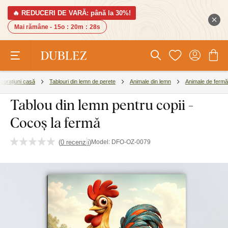
🔥 REDUCERI DE VARĂ: până la 30%!
Mai rămâne -
15o
:
20m
:
27s
corațiuni casă
Tablouri din lemn de perete
Animale din lemn
Animale de fermă
Tablou din lemn pentru copii -
Cocoș la fermă
(
0 recenzii
)
Model:
DFO-OZ-0079