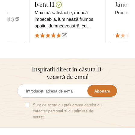
Iveta H.
János T
, vă
Maximă satisfacție, muncă
Produs foa
miți :) 💯
impecabilă, luminează frumos
spațiul dumneavoastră, cu
siguranță recomand.
5/5
Inspirații direct în căsuța D-
voastră de email
Abonare
Sunt de acord cu
prelucrarea datelor cu
caracter personal
și cu primirea de
noutăți.