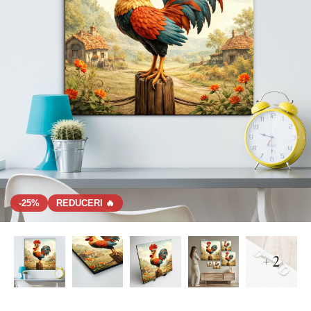
-25%
REDUCERI 🔥
+ 2