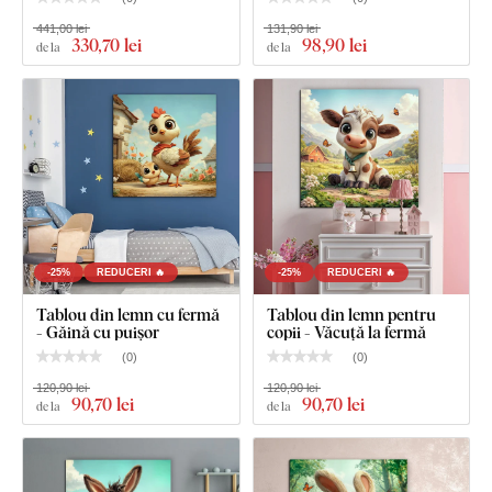
Tabloul are un cârlig.
441,00 lei
131,90 lei
330
,70 lei
98
,90 lei
de la
de la
Dimensiunea de 66x66 cm și 90x90 cm - Tabloul are 2
cârlige.
-25%
REDUCERI 🔥
-25%
REDUCERI 🔥
Tablou din lemn cu fermă
Tablou din lemn pentru
- Găină cu puișor
copii - Văcuță la fermă
(
0
)
(
0
)
120,90 lei
120,90 lei
90
,70 lei
90
,70 lei
de la
de la