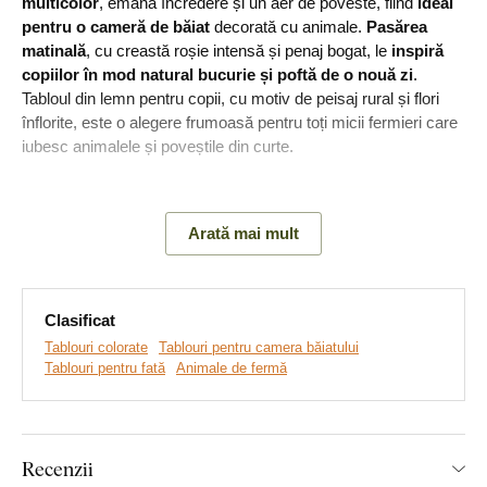
multicolor
, emană încredere și un aer de poveste, fiind
ideal
pentru o cameră de băiat
decorată cu animale.
Pasărea
matinală
, cu creastă roșie intensă și penaj bogat, le
inspiră
copiilor în mod natural bucurie și poftă de o nouă zi
.
Tabloul din lemn pentru copii, cu motiv de peisaj rural și flori
înflorite, este o alegere frumoasă pentru toți micii fermieri care
iubesc animalele și poveștile din curte.
Arată mai mult
Clasificat
Tablouri colorate
Tablouri pentru camera băiatului
Tablouri pentru fată
Animale de fermă
Realizăm tablouri premium, revoluționare din plăci
Recenzii
groase de lemn
pe care imprimăm orice model. Folosim
cea