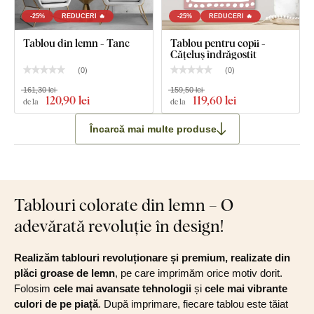
-25%
REDUCERI 🔥
-25%
REDUCERI 🔥
Tablou din lemn - Tanc
Tablou pentru copii -
Cățeluș îndrăgostit
(
0
)
(
0
)
161,30 lei
159,50 lei
120
,90 lei
119
,60 lei
de la
de la
Încarcă mai multe produse
Tablouri colorate din lemn – O
adevărată revoluție în design!
Realizăm tablouri revoluționare și premium, realizate din
plăci groase de lemn
, pe care imprimăm orice motiv dorit.
Folosim
cele mai avansate tehnologii
și
cele mai vibrante
culori de pe piață
. După imprimare, fiecare tablou este tăiat