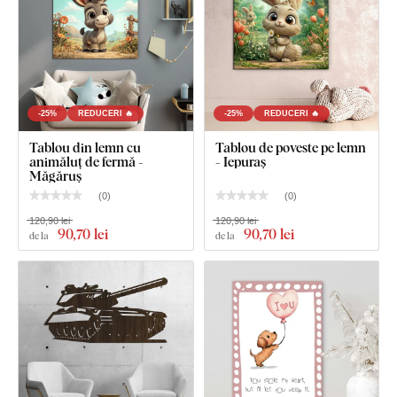
Ce este inclus în pachet?
Tablou din lemn pentru copii - Cocoș la fermă
Cârlig(e) montat(e) în prealabil pe partea din spate a
tabloului
-25%
REDUCERI 🔥
-25%
REDUCERI 🔥
Instrucțiuni clare pentru monta
Tablou din lemn cu
Tablou de poveste pe lemn
animăluț de fermă -
- Iepuraș
Măgăruș
(
0
)
(
0
)
120,90 lei
120,90 lei
90
,70 lei
90
,70 lei
de la
de la