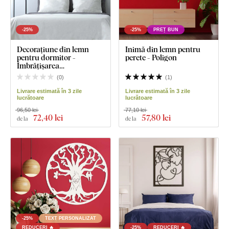
-25%
-25%
PREȚ BUN
Decorațiune din lemn
Inimă din lemn pentru
pentru dormitor -
perete - Poligon
Îmbrățișarea
îndrăgostiților
(
0
)
(
1
)
Livrare estimată în 3 zile
Livrare estimată în 3 zile
lucrătoare
lucrătoare
96,50 lei
77,10 lei
72
,40 lei
57
,80 lei
de la
de la
-25%
TEXT PERSONALIZAT
REDUCERI 🔥
-25%
REDUCERI 🔥