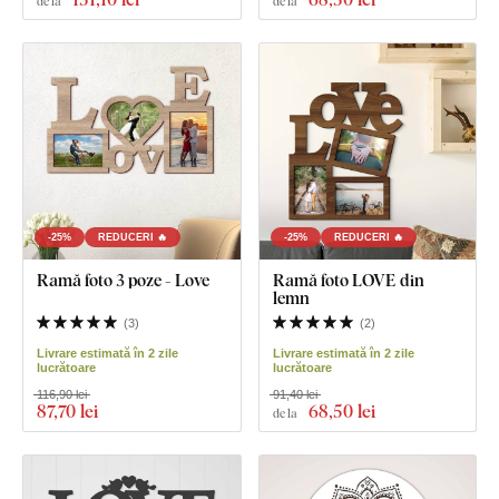
de la
de la
-25%
REDUCERI 🔥
-25%
REDUCERI 🔥
Ramă foto 3 poze - Love
Ramă foto LOVE din
lemn
(
3
)
(
2
)
Livrare estimată în 2 zile
Livrare estimată în 2 zile
lucrătoare
lucrătoare
116,90 lei
91,40 lei
87
,70 lei
68
,50 lei
de la