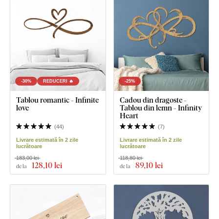
-30%
REDUCERI 🔥
-25%
Tablou romantic - Infinite
Cadou din dragoste -
love
Tablou din lemn - Infinity
Heart
(
44
)
(
7
)
Livrare estimată în 2 zile
Livrare estimată în 2 zile
lucrătoare
lucrătoare
183,00 lei
118,80 lei
128
,10 lei
89
,10 lei
de la
de la