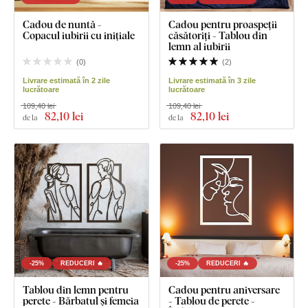
Cadou de nuntă -
Cadou pentru proaspeții
Copacul iubirii cu inițiale
căsătoriți - Tablou din
lemn al iubirii
(
0
)
(
2
)
Livrare estimată în 2 zile
Livrare estimată în 3 zile
lucrătoare
lucrătoare
109,40 lei
109,40 lei
82
,10 lei
82
,10 lei
de la
de la
-25%
REDUCERI 🔥
-25%
REDUCERI 🔥
Tablou din lemn pentru
Cadou pentru aniversare
perete - Bărbatul și femeia
- Tablou de perete -