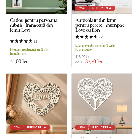
-25%
REDUCERI 🔥
Cadou pentru persoana
Autocolant din lemn
iubită - Inimioară din
pentru perete - inscripție
lemn Love
Love cu flori
(
2
)
(
1
)
Livrare estimată în 3 zile
lucrătoare
Livrare estimată în 3 zile
lucrătoare
116,90 lei
41
,00 lei
87
,70 lei
de la
-25%
REDUCERI 🔥
-25%
REDUCERI 🔥