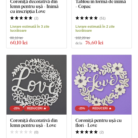
Coroniță decorativă din
Tablou în formă de inimă
lemn pentru ușă - Inimă
- Copac
cu inscripția Love
(
2
)
(
51
)
Livrare estimată în 3 zile
Livrare estimată în 2 zile
lucrătoare
lucrătoare
80,10 lei
102,20 lei
60
,10 lei
76
,60 lei
de la
-25%
REDUCERI 🔥
-25%
REDUCERI 🔥
Coroniță decorativă din
Coroniță pentru ușă cu
lemn pentru ușă - Love
flori - Love
(
0
)
(
2
)