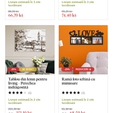
Livrare estimată în 3 zile
Livrare estimată în 3 zile
lucrătoare
lucrătoare
88,90 lei
99,20 lei
66
,70 lei
74
,40 lei
-25%
3D EFEKT
-25%
REDUCERI 🔥
Tablou din lemn pentru
Ramă foto ieftină cu
living - Perechea
inimioare
îndrăgostită
(
1
)
(
1
)
Livrare estimată în 2 zile
Livrare estimată în 2 zile
lucrătoare
lucrătoare
201,40 lei
91,40 lei
151
,10 lei
68
,50 lei