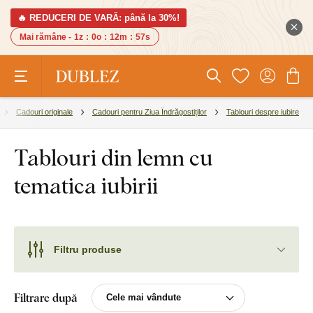
🔥 REDUCERI DE VARĂ: până la 30%!
Mai rămâne -
1z
:
0o
:
12m
:
57s
Cadouri originale
Cadouri pentru Ziua Îndrăgostiților
Tablouri despre iubire
Tablouri din lemn cu
tematica iubirii
Filtru produse
Filtrare după