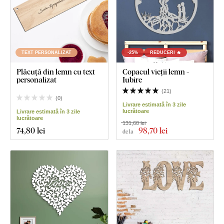
TEXT PERSONALIZAT
-25%
REDUCERI 🔥
Plăcuță din lemn cu text
Copacul vieții lemn -
personalizat
Iubire
(
21
)
(
0
)
Livrare estimată în 3 zile
lucrătoare
Livrare estimată în 3 zile
lucrătoare
131,60 lei
74
,80 lei
98
,70 lei
de la