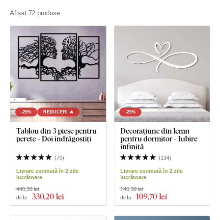
Afișat 72 produse
-25%
REDUCERI 🔥
-25%
Tablou din 3 piese pentru
Decorațiune din lemn
perete - Doi îndrăgostiți
pentru dormitor - Iubire
infinită
(
70
)
(
134
)
Livrare estimată în 2 zile
Livrare estimată în 2 zile
lucrătoare
lucrătoare
440,30 lei
146,30 lei
330
,20 lei
109
,70 lei
de la
de la